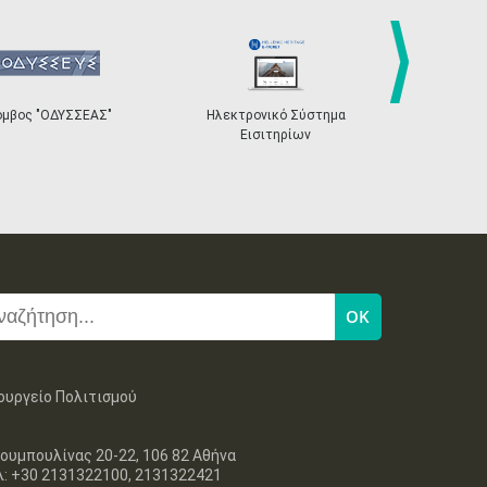
4
5
6
7
8
9
10
•
•
•
•
•
•
•
11
12
13
14
15
16
17
•
•
•
•
•
•
•
next
όμβος "ΟΔΥΣΣΕΑΣ"
Ηλεκτρονικό Σύστημα
«Η Ευρώπη σ
Εισιτηρίων
18
19
20
21
22
23
24
•
•
•
•
•
•
•
25
26
27
28
29
30
31
•
•
•
•
•
•
•
Νοε
1
2
3
4
5
6
7
•
•
•
•
•
•
•
8
9
10
11
12
13
14
•
•
•
•
•
•
•
15
16
17
18
19
20
21
ουργείο Πολιτισμού
•
•
•
•
•
•
•
22
23
24
25
26
27
28
ουμπουλίνας 20-22, 106 82 Αθήνα
•
•
•
•
•
•
•
λ: +30 2131322100, 2131322421