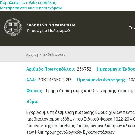
Παράλειψη εντολών κορδέλας
Μετάβαση στο κύριο περιεχόμενο
Υπ
Αρχική
Εκδηλώσεις
Αριθμός Πρωτοκόλλου:
256752
Ημερομηνία Έκδοσ
ΑΔΑ:
ΡΟΚΤ46ΝΚΟΤ-2ΡΙ
Ημερομηνία Ανάρτησης:
10/
Φορέας:
Τμήμα Διοικητικής και Οικονομικής Υποστήρ
Θέμα:
Εγκρίνουμε τη δέσμευση πίστωσης ύψους χιλίων πεντακ
προϋπολογισμού εξόδων του Ειδικού Φορέα 1022-204-00
δαπάνης της προμήθειας διαφόρων, αναλωσίμων υλικών
των Ηλεκτρομηχανολογικών Εγκαταστάσεων