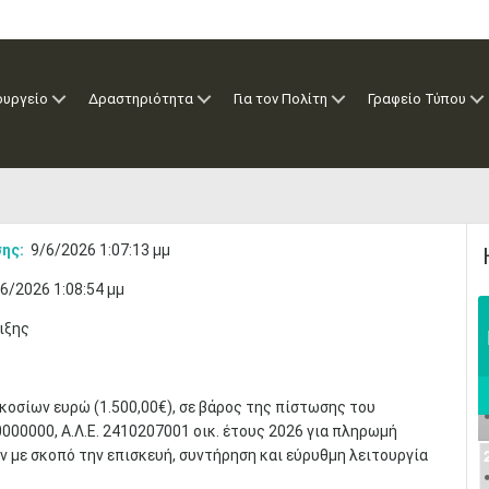
ουργείο
Δραστηριότητα
Για τον Πολίτη
Γραφείο Τύπου
ης:
9/6/2026 1:07:13 μμ
6/2026 1:08:54 μμ
ιξης
οσίων ευρώ (1.500,00€), σε βάρος της πίστωσης του
00000, Α.Λ.Ε. 2410207001 οικ. έτους 2026 για πληρωμή
 με σκοπό την επισκευή, συντήρηση και εύρυθμη λειτουργία