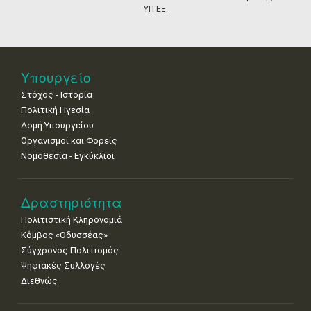
•
•
•
•
•
•
•
ΥΠ.ΕΞ.
25
26
27
28
29
30
31
•
•
•
•
•
•
•
Νοε
1
2
3
4
5
6
7
Υπουργείο
•
•
•
•
•
•
•
Στόχος - Ιστορία
8
9
10
11
12
13
14
Πολιτική Ηγεσία
•
•
•
•
•
•
•
Δομή Υπουργείου
Οργανισμοί και Φορείς
15
16
17
18
19
20
21
Νομοθεσία - Εγκύκλιοι
•
•
•
•
•
•
•
22
23
24
25
26
27
28
•
•
•
•
•
•
•
Δραστηριότητα
Πολιτιστική Κληρονομιά
29
30
Κόμβος «Οδυσσέας»
•
•
Σύγχρονος Πολιτισμός
Ψηφιακές Συλλογές
Διεθνώς