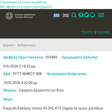
Παράλειψη εντολών κορδέλας
Μετάβαση στο κύριο περιεχόμενο
ελ
en
Search
Menu
Είσοδος
|
Εγγραφή
Αρχική
Εκδηλώσεις
Αριθμός Πρωτοκόλλου:
259489
Ημερομηνία Έκδοσης:
9/6/2026 5:18:23 μμ
ΑΔΑ:
9ΥΤΤ46ΝΚΟΤ-80Κ
Ημερομηνία Ανάρτησης:
10/6/2026 4:22:00 μμ
Φορέας:
Εφορεία Αρχαιοτήτων Χίου
Θέμα:
Έγκριση δαπάνης ποσού 43.392,47 € (σαράντα τριών χιλιάδων