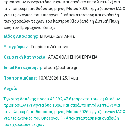
τριακοσίων ενενήντα δύο ευρώ και σαράντα επτά λεπτών) για
την πληρωμή μισθοδοσίας μηνός Μαΐου 2026, εργαζομένων ΙΔΟΧ
για τις ανάγκες του υποέργου 1 «Αποκατάσταση και ανάδειξη
των χερσαίων τειχών του Κάστρου Χίου (από τη Δυτική Πύλη
έως τον Προμαχώνα Zeno)»
Είδος Απόφασης:
ΕΓΚΡΙΣΗ ΔΑΠΑΝΗΣ
Υπογράφων:
Τσαρδάκα Δέσποινα
Θεματική Κατηγορία:
ΑΠΑΣΧΟΛΗΣΗ ΚΑΙ ΕΡΓΑΣΙΑ
Ιουν
1
2
3
4
5
6
•
•
•
•
•
•
Email Καταχωρητή:
efachi@culture.gr
Τροποποιήθηκε:
10/6/2026 1:25:14 μμ
7
8
9
10
11
12
13
•
•
•
•
•
•
•
Αρχείο
14
15
16
17
18
19
20
•
•
•
•
•
•
•
Έγκριση δαπάνης ποσού 43.392,47 € (σαράντα τριών χιλιάδων
τριακοσίων ενενήντα δύο ευρώ και σαράντα επτά λεπτών) για
21
22
23
24
25
26
27
την πληρωμή μισθοδοσίας μηνός Μαΐου 2026, εργαζομένων ΙΔΟΧ
•
•
•
•
•
•
•
για τις ανάγκες του υποέργου 1 «Αποκατάσταση και ανάδειξη
των χερσαίων τειχών
28
29
30
Ιουλ
1
2
3
4