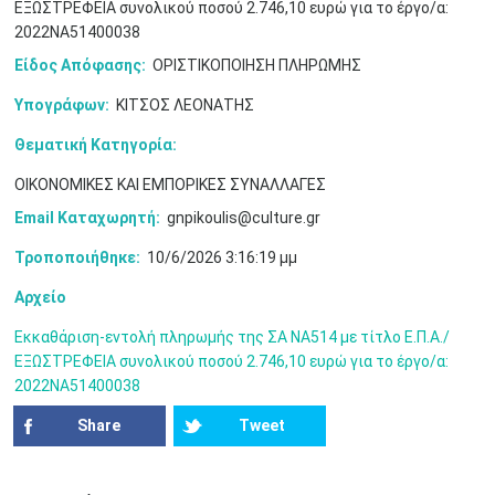
ΕΞΩΣΤΡΕΦΕΙΑ συνολικού ποσού 2.746,10 ευρώ για το έργο/α:
2022ΝΑ51400038
Είδος Απόφασης:
ΟΡΙΣΤΙΚΟΠΟΙΗΣΗ ΠΛΗΡΩΜΗΣ
Υπογράφων:
ΚΙΤΣΟΣ ΛΕΟΝΑΤΗΣ
Θεματική Κατηγορία:
Ιουν
1
2
3
4
5
6
•
•
•
•
•
•
ΟΙΚΟΝΟΜΙΚΕΣ ΚΑΙ ΕΜΠΟΡΙΚΕΣ ΣΥΝΑΛΛΑΓΕΣ
7
8
9
10
11
12
13
Email Καταχωρητή:
gnpikoulis@culture.gr
•
•
•
•
•
•
•
Τροποποιήθηκε:
10/6/2026 3:16:19 μμ
14
15
16
17
18
19
20
•
•
•
•
•
•
•
Αρχείο
21
22
23
24
25
26
27
Εκκαθάριση-εντολή πληρωμής της ΣΑ ΝΑ514 με τίτλο Ε.Π.Α./
•
•
•
•
•
•
•
ΕΞΩΣΤΡΕΦΕΙΑ συνολικού ποσού 2.746,10 ευρώ για το έργο/α:
2022ΝΑ51400038
28
29
30
Ιουλ
1
2
3
4
•
•
•
•
•
•
•
•
•
•
Share
Tweet
5
6
7
8
9
10
11
•
•
•
•
•
•
•
•
•
•
•
•
•
•