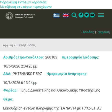
Παράλειψη εντολών κορδέλας
Μετάβαση στο κύριο περιεχόμενο
ελ
en
Search
Menu
Είσοδος
|
Εγγραφή
Αρχική
Εκδηλώσεις
Αριθμός Πρωτοκόλλου:
260103
Ημερομηνία Έκδοσης:
10/6/2026 2:04:20 μμ
ΑΔΑ:
ΡΗΤ546ΝΚΟΤ-59Ζ
Ημερομηνία Ανάρτησης:
10/6/2026 6:13:04 μμ
Φορέας:
Τμήμα Διοικητικής και Οικονομικής Υποστήριξης
Θέμα:
Εκκαθάριση-εντολή πληρωμής της ΣΑ ΝΑ514 με τίτλο Ε.Π.Α./