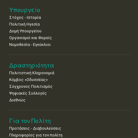
Νοε
1
2
3
4
5
6
7
Υπουργείο
•
•
•
•
•
•
•
Στόχος - Ιστορία
8
9
10
11
12
13
14
Πολιτική Ηγεσία
•
•
•
•
•
•
•
Δομή Υπουργείου
Οργανισμοί και Φορείς
15
16
17
18
19
20
21
Νομοθεσία - Εγκύκλιοι
•
•
•
•
•
•
•
22
23
24
25
26
27
28
•
•
•
•
•
•
•
Δραστηριότητα
Πολιτιστική Κληρονομιά
29
30
Κόμβος «Οδυσσέας»
•
•
Σύγχρονος Πολιτισμός
Ψηφιακές Συλλογές
Διεθνώς
Για τον Πολίτη
Προτάσεις - Διαβουλεύσεις
Πληροφορίες για τον πολίτη