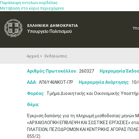
Παράλειψη εντολών κορδέλας
Μετάβαση στο κύριο περιεχόμενο
Υπ
Αρχική
Εκδηλώσεις
Αριθμός Πρωτοκόλλου:
260327
Ημερομηνία Έκδοσ
ΑΔΑ:
ΛΠ6Υ46ΝΚΟΤ-Ι7Ρ
Ημερομηνία Ανάρτησης:
10/
Φορέας:
Τμήμα Διοικητικής και Οικονομικής Υποστήρ
Θέμα:
Έγκριση δαπάνης για τη πληρωμή μισθοδοσίας μηνών Μα
«ΑΡΧΑΙΟΛΟΓΙΚΗ ΕΠΙΒΛΕΨΗ ΚΑΙ ΣΩΣΤΙΚΕΣ ΕΡΓΑΣΙΕΣ» στ
ΠΛΑΤΕΙΩΝ, ΠΕΖΟΔΡΟΜΩΝ ΚΑΙ ΚΕΝΤΡΙΚΗΣ ΑΓΟΡΑΣ ΠΟΛΕ
055/2).