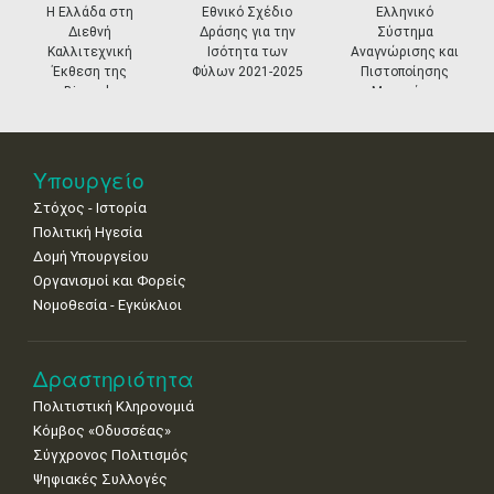
•
•
•
•
•
•
•
prev
ne
Η Ελλάδα στη
Εθνικό Σχέδιο
Ελληνικό
Διεθνή
Δράσης για την
Σύστημα
11
12
13
14
15
16
17
Καλλιτεχνική
Ισότητα των
Αναγνώρισης και
•
•
•
•
•
•
•
Έκθεση της
Φύλων 2021-2025
Πιστοποίησης
Biennale
Μουσείων
18
19
20
21
22
23
24
Βενετίας
•
•
•
•
•
•
•
25
26
27
28
29
30
31
Υπουργείο
•
•
•
•
•
•
•
Στόχος - Ιστορία
Πολιτική Ηγεσία
Δομή Υπουργείου
Οργανισμοί και Φορείς
Νομοθεσία - Εγκύκλιοι
Δραστηριότητα
Πολιτιστική Κληρονομιά
Κόμβος «Οδυσσέας»
Σύγχρονος Πολιτισμός
Ψηφιακές Συλλογές