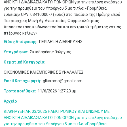
ΑΝΟΙΚΤΗ ΔΙΑΔΙΚΑΣΙΑ ΚΑΤΩ ΤΩΝ ΟΡΙΩΝ για την επιλογή αναδόχου
για την προμήθεια του Υποέργου 5 με τίτλο: «Προμήθεια
Μαϊ
1
2
ξυλείας» CPV: 03410000-7 (Ξύλο) στο πλαίσιο της Πράξης «Ιερά
•
•
Πατριαρχική Μονή Αγ. Αναστασίας Φαρμακολύτριας.
Αποκατάσταση κωδωνοστασίου και κεντρικού τμήματος νότιας
3
4
5
6
7
8
9
•
•
•
•
•
•
•
πτέρυγας κελιών»
Είδος Απόφασης:
ΠΕΡΙΛΗΨΗ ΔΙΑΚΗΡΥΞΗΣ
10
11
12
13
14
15
16
•
•
•
•
•
•
•
Υπογράφων:
Σκιαδαρέσης Γεώργιος
17
18
19
20
21
22
23
Θεματική Κατηγορία:
•
•
•
•
•
•
•
•
•
•
•
•
•
ΟΙΚΟΝΟΜΙΚΕΣ ΚΑΙ ΕΜΠΟΡΙΚΕΣ ΣΥΝΑΛΛΑΓΕΣ
24
25
26
27
28
29
30
•
•
•
•
•
•
•
Email Καταχωρητή:
glkarama@gmail.com
Τροποποιήθηκε:
11/6/2026 1:27:23 μμ
31
Ιουν
1
2
3
4
5
6
•
•
•
•
•
•
•
Αρχείο
7
8
9
10
11
12
13
•
•
•
•
•
•
•
ΔΙΑΚΗΡΥΞΗ ΑΡ. 03/2026 ΗΛΕΚΤΡΟΝΙΚΟΥ ΔΙΑΓΩΝΙΣΜΟΥ ΜΕ
ΑΝΟΙΚΤΗ ΔΙΑΔΙΚΑΣΙΑ ΚΑΤΩ ΤΩΝ ΟΡΙΩΝ για την επιλογή αναδόχου
14
15
16
17
18
19
20
για την προμήθεια του Υποέργου 5 με τίτλο: «Προμήθεια