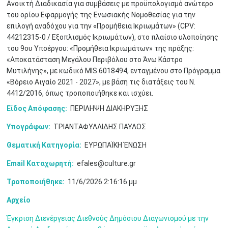
Ανοικτή Διαδικασία για συμβάσεις με προϋπολογισμό ανώτερο
του ορίου Εφαρμογής της Ενωσιακής Νομοθεσίας για την
επιλογή αναδόχου για την «Προμήθεια Ικριωμάτων» (CPV:
44212315-0 / Εξοπλισμός Ικριωμάτων), στο πλαίσιο υλοποίησης
Μαϊ
1
2
•
•
του 9ου Υποέργου: «Προμήθεια Ικριωμάτων» της πράξης:
«Αποκατάσταση Μεγάλου Περιβόλου στο Άνω Κάστρο
3
4
5
6
7
8
9
Μυτιλήνης», με κωδικό MIS 6018494, ενταγμένου στο Πρόγραμμα
•
•
•
•
•
•
•
«Βόρειο Αιγαίο 2021 - 2027», με βάση τις διατάξεις του Ν.
4412/2016, όπως τροποποιήθηκε και ισχύει.
10
11
12
13
14
15
16
•
•
•
•
•
•
•
Είδος Απόφασης:
ΠΕΡΙΛΗΨΗ ΔΙΑΚΗΡΥΞΗΣ
17
18
19
20
21
22
23
Υπογράφων:
ΤΡΙΑΝΤΑΦΥΛΛΙΔΗΣ ΠΑΥΛΟΣ
•
•
•
•
•
•
•
•
•
•
•
•
•
Θεματική Κατηγορία:
ΕΥΡΩΠΑΪΚΗ ΈΝΩΣΗ
24
25
26
27
28
29
30
•
•
•
•
•
•
•
Email Καταχωρητή:
efales@culture.gr
Τροποποιήθηκε:
11/6/2026 2:16:16 μμ
31
Ιουν
1
2
3
4
5
6
•
•
•
•
•
•
•
Αρχείο
7
8
9
10
11
12
13
•
•
•
•
•
•
•
Έγκριση Διενέργειας Διεθνούς Δημόσιου Διαγωνισμού με την