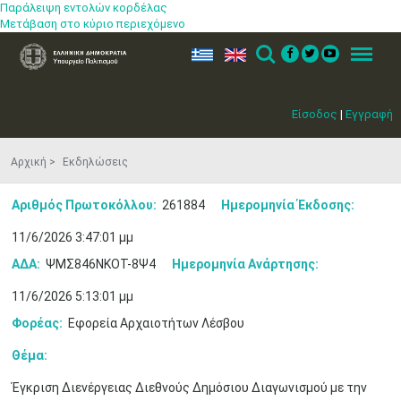
Παράλειψη εντολών κορδέλας
Μετάβαση στο κύριο περιεχόμενο
ελ
en
Search
Menu
Είσοδος
|
Εγγραφή
Αρχική
Εκδηλώσεις
Αριθμός Πρωτοκόλλου:
261884
Ημερομηνία Έκδοσης:
11/6/2026 3:47:01 μμ
ΑΔΑ:
ΨΜΣ846ΝΚΟΤ-8Ψ4
Ημερομηνία Ανάρτησης:
11/6/2026 5:13:01 μμ
Φορέας:
Εφορεία Αρχαιοτήτων Λέσβου
Θέμα:
Έγκριση Διενέργειας Διεθνούς Δημόσιου Διαγωνισμού με την