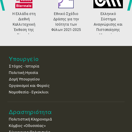
4
5
6
7
8
9
10
•
•
•
•
•
•
•
prev
ne
Η Ελλάδα στη
Εθνικό Σχέδιο
Ελληνικό
Διεθνή
Δράσης για την
Σύστημα
11
12
13
14
15
16
17
Καλλιτεχνική
Ισότητα των
Αναγνώρισης και
•
•
•
•
•
•
•
Έκθεση της
Φύλων 2021-2025
Πιστοποίησης
Biennale
Μουσείων
18
19
20
21
22
23
24
Βενετίας
•
•
•
•
•
•
•
25
26
27
28
29
30
31
Υπουργείο
•
•
•
•
•
•
•
Στόχος - Ιστορία
Πολιτική Ηγεσία
Δομή Υπουργείου
Οργανισμοί και Φορείς
Νομοθεσία - Εγκύκλιοι
Δραστηριότητα
Πολιτιστική Κληρονομιά
Κόμβος «Οδυσσέας»