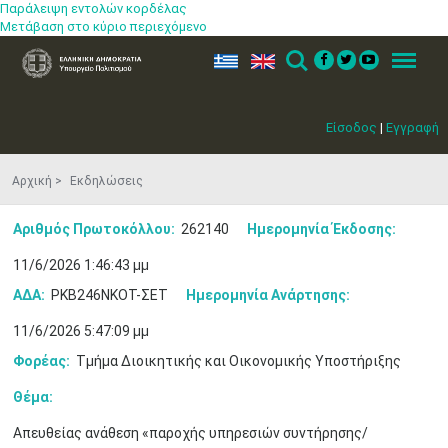
Παράλειψη εντολών κορδέλας
Μετάβαση στο κύριο περιεχόμενο
ελ
en
Search
Menu
Είσοδος
|
Εγγραφή
Αρχική
Εκδηλώσεις
Αριθμός Πρωτοκόλλου:
262140
Ημερομηνία Έκδοσης:
11/6/2026 1:46:43 μμ
ΑΔΑ:
ΡΚΒ246ΝΚΟΤ-ΣΕΤ
Ημερομηνία Ανάρτησης:
11/6/2026 5:47:09 μμ
Φορέας:
Τμήμα Διοικητικής και Οικονομικής Υποστήριξης
Θέμα:
Μαϊ
1
2
Απευθείας ανάθεση «παροχής υπηρεσιών συντήρησης/