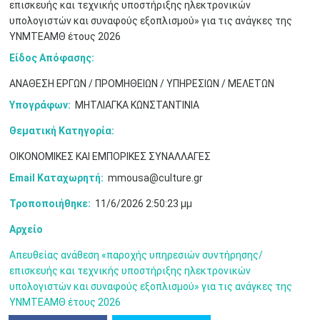
•
•
επισκευής και τεχνικής υποστήριξης ηλεκτρονικών
υπολογιστών και συναφούς εξοπλισμού» για τις ανάγκες της
3
4
5
6
7
8
9
ΥΝΜΤΕΑΜΘ έτους 2026
•
•
•
•
•
•
•
Είδος Απόφασης:
10
11
12
13
14
15
16
•
•
•
•
•
•
•
ΑΝΑΘΕΣΗ ΕΡΓΩΝ / ΠΡΟΜΗΘΕΙΩΝ / ΥΠΗΡΕΣΙΩΝ / ΜΕΛΕΤΩΝ
Υπογράφων:
ΜΗΤΛΙΑΓΚΑ ΚΩΝΣΤΑΝΤΙΝΙΑ
17
18
19
20
21
22
23
•
•
•
•
•
•
•
•
•
•
•
•
•
Θεματική Κατηγορία:
24
25
26
27
28
29
30
ΟΙΚΟΝΟΜΙΚΕΣ ΚΑΙ ΕΜΠΟΡΙΚΕΣ ΣΥΝΑΛΛΑΓΕΣ
•
•
•
•
•
•
•
Email Καταχωρητή:
mmousa@culture.gr
31
Ιουν
1
2
3
4
5
6
•
•
•
•
•
•
•
Τροποποιήθηκε:
11/6/2026 2:50:23 μμ
7
8
9
10
11
12
13
Αρχείο
•
•
•
•
•
•
•
Απευθείας ανάθεση «παροχής υπηρεσιών συντήρησης/
14
15
16
17
18
19
20
επισκευής και τεχνικής υποστήριξης ηλεκτρονικών
•
•
•
•
•
•
•
υπολογιστών και συναφούς εξοπλισμού» για τις ανάγκες της
ΥΝΜΤΕΑΜΘ έτους 2026
21
22
23
24
25
26
27