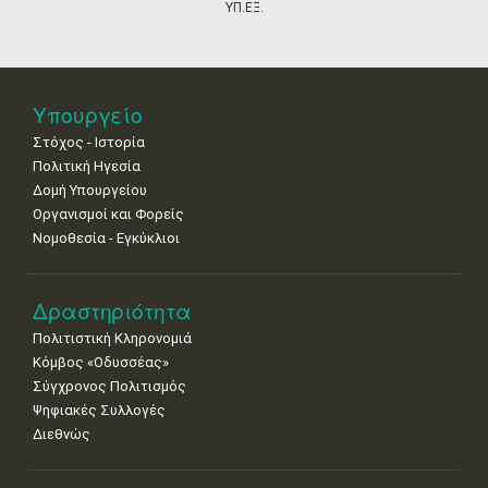
•
•
•
•
•
•
•
ΥΠ.ΕΞ.
18
19
20
21
22
23
24
•
•
•
•
•
•
•
25
26
27
28
29
30
31
Υπουργείο
•
•
•
•
•
•
•
Στόχος - Ιστορία
Πολιτική Ηγεσία
Δομή Υπουργείου
Οργανισμοί και Φορείς
Νομοθεσία - Εγκύκλιοι
Δραστηριότητα
Πολιτιστική Κληρονομιά
Κόμβος «Οδυσσέας»
Σύγχρονος Πολιτισμός
Ψηφιακές Συλλογές
Διεθνώς