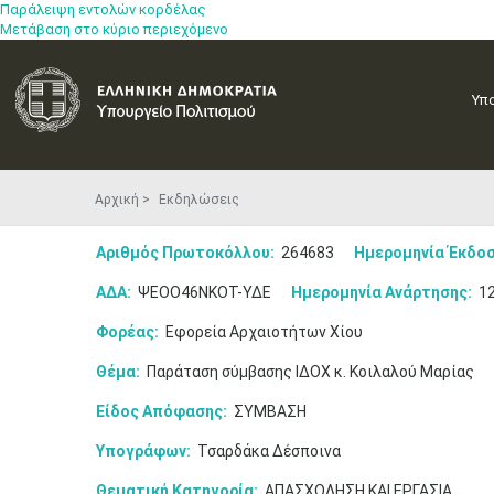
Παράλειψη εντολών κορδέλας
Μετάβαση στο κύριο περιεχόμενο
Υπ
Αρχική
Εκδηλώσεις
Αριθμός Πρωτοκόλλου:
264683
Ημερομηνία Έκδοσ
ΑΔΑ:
ΨΕΟΟ46ΝΚΟΤ-ΥΔΕ
Ημερομηνία Ανάρτησης:
12
Φορέας:
Εφορεία Αρχαιοτήτων Χίου
Θέμα:
Παράταση σύμβασης ΙΔΟΧ κ. Κοιλαλού Μαρίας
Είδος Απόφασης:
ΣΥΜΒΑΣΗ
Υπογράφων:
Τσαρδάκα Δέσποινα
Θεματική Κατηγορία:
ΑΠΑΣΧΟΛΗΣΗ ΚΑΙ ΕΡΓΑΣΙΑ