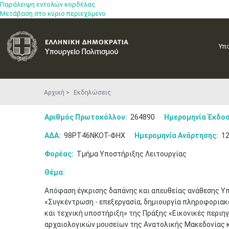
Παράλειψη εντολών κορδέλας
Μετάβαση στο κύριο περιεχόμενο
Υπ
Αρχική
Εκδηλώσεις
Αριθμός Πρωτοκόλλου:
264890
Ημερομηνία Έκδοσ
ΑΔΑ:
98ΡΤ46ΝΚΟΤ-ΦΗΧ
Ημερομηνία Ανάρτησης:
12
Φορέας:
Τμήμα Υποστήριξης Λειτουργίας
Θέμα:
Απόφαση έγκρισης δαπάνης και απευθείας ανάθεσης Υπ
«Συγκέντρωση - επεξεργασία, δημιουργία πληροφοριακ
και τεχνική υποστήριξη» της Πράξης «Εικονικές περιηγ
αρχαιολογικών μουσείων της Ανατολικής Μακεδονίας κ