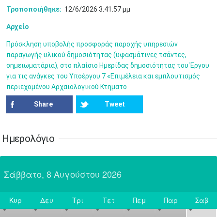
Τροποποιήθηκε:
12/6/2026 3:41:57 μμ
7
8
9
10
11
12
13
•
•
•
•
•
•
•
Αρχείο
14
15
16
17
18
19
20
•
•
•
•
•
•
•
Πρόσκληση υποβολής προσφοράς παροχής υπηρεσιών
παραγωγής υλικού δημοσιότητας (υφασμάτινες τσάντες,
21
22
23
24
25
26
27
σημειωματάρια), στο πλαίσιο Ημερίδας δημοσιότητας του Έργου
•
•
•
•
•
•
•
για τις ανάγκες του Υποέργου 7 «Επιμέλεια και εμπλουτισμός
περιεχομένου Αρχαιολογικού Κτηματο
28
29
30
Ιουλ
1
2
3
4
•
•
•
•
•
•
•
•
•
•
Share
Tweet
5
6
7
8
9
10
11
•
•
•
•
•
•
•
•
•
•
•
•
•
•
Ημερολόγιο
12
13
14
15
16
17
18
•
•
•
•
•
•
•
•
•
•
•
•
•
•
Σάββατο, 8 Αυγούστου 2026
19
20
21
22
23
24
25
•
•
•
•
•
•
•
•
•
•
•
Κυρ
Δευ
Τρι
Τετ
Πεμ
Παρ
Σαβ
26
27
28
29
30
31
Αυγ
1
Σήμερα
•
•
•
•
•
•
•