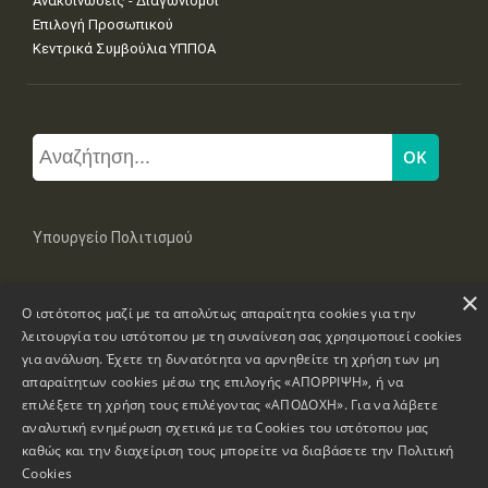
Ανακοινώσεις - Διαγωνισμοί
Επιλογή Προσωπικού
Κεντρικά Συμβούλια ΥΠΠΟΑ
Υπουργείο Πολιτισμού
×
Μπουμπουλίνας 20-22, 106 82 Αθήνα
Ο ιστότοπος μαζί με τα απολύτως απαραίτητα cookies για την
Τηλ: +30 2131322100, 2131322421
mail: grplk@culture.gr
λειτουργία του ιστότοπου με τη συναίνεση σας χρησιμοποιεί cookies
για ανάλυση. Έχετε τη δυνατότητα να αρνηθείτε τη χρήση των μη
απαραίτητων cookies μέσω της επιλογής «ΑΠΟΡΡΙΨΗ», ή να
επιλέξετε τη χρήση τους επιλέγοντας «ΑΠΟΔΟΧΗ». Για να λάβετε
αναλυτική ενημέρωση σχετικά με τα Cookies του ιστότοπου μας
καθώς και την διαχείριση τους μπορείτε να διαβάσετε την
Πολιτική
Πνευματικά Δικαιώματα © 1995-2026 Υπουργείο Πολιτισμού
Cookies