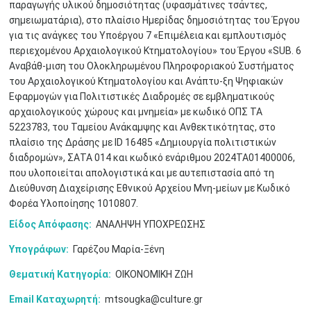
παραγωγής υλικού δημοσιότητας (υφασμάτινες τσάντες,
σημειωματάρια), στο πλαίσιο Ημερίδας δημοσιότητας του Έργου
για τις ανάγκες του Υποέργου 7 «Επιμέλεια και εμπλουτισμός
περιεχομένου Αρχαιολογικού Κτηματολογίου» του Έργου «SUB. 6
Αναβάθ-μιση του Ολοκληρωμένου Πληροφοριακού Συστήματος
του Αρχαιολογικού Κτηματολογίου και Ανάπτυ-ξη Ψηφιακών
Εφαρμογών για Πολιτιστικές Διαδρομές σε εμβληματικούς
αρχαιολογικούς χώρους και μνημεία» με κωδικό ΟΠΣ ΤΑ
5223783, του Ταμείου Ανάκαμψης και Ανθεκτικότητας, στο
πλαίσιο της Δράσης με ID 16485 «Δημιουργία πολιτιστικών
διαδρομών», ΣΑΤΑ 014 και κωδικό ενάριθμου 2024ΤΑ01400006,
που υλοποιείται απολογιστικά και με αυτεπιστασία από τη
Διεύθυνση Διαχείρισης Εθνικού Αρχείου Μνη-μείων με Κωδικό
Φορέα Υλοποίησης 1010807.
Είδος Απόφασης:
ΑΝΑΛΗΨΗ ΥΠΟΧΡΕΩΣΗΣ
Υπογράφων:
Γαρέζου Μαρία-Ξένη
Θεματική Κατηγορία:
ΟΙΚΟΝΟΜΙΚΗ ΖΩΗ
Ιουν
1
2
3
4
5
6
•
•
•
•
•
•
Email Καταχωρητή:
mtsougka@culture.gr