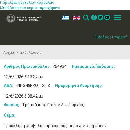
Παράλειψη εντολών κορδέλας
Μετάβαση στο κύριο περιεχόμενο
ελ
en
Search
Menu
Είσοδος
|
Εγγραφή
Αρχική
Εκδηλώσεις
Αριθμός Πρωτοκόλλου:
264934
Ημερομηνία Έκδοσης:
12/6/2026 6:13:32 μμ
ΑΔΑ:
ΡΝΡΘ46ΝΚΟΤ-ΣΨ3
Ημερομηνία Ανάρτησης:
12/6/2026 6:38:42 μμ
Φορέας:
Τμήμα Υποστήριξης Λειτουργίας
Θέμα:
Πρόσκληση υποβολής προσφοράς παροχής υπηρεσιών