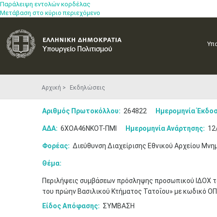
Παράλειψη εντολών κορδέλας
Μετάβαση στο κύριο περιεχόμενο
Υπ
Αρχική
Εκδηλώσεις
Αριθμός Πρωτοκόλλου:
264822
Ημερομηνία Έκδοσ
ΑΔΑ:
6ΧΟΑ46ΝΚΟΤ-ΠΜΙ
Ημερομηνία Ανάρτησης:
12
Φορέας:
Διεύθυνση Διαχείρισης Εθνικού Αρχείου Μνη
Θέμα:
Περιλήψεις συμβάσεων πρόσληψης προσωπικού ΙΔΟΧ τ
του πρώην Βασιλικού Κτήματος Τατοΐου» με κωδικό Ο
Είδος Απόφασης:
ΣΥΜΒΑΣΗ