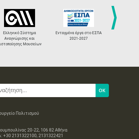
27
28
29
30
Οκτ
1
2
3
•
•
•
•
•
•
•
4
5
6
7
8
9
10
•
•
•
•
•
•
•
next
Ελληνικό Σύστημα
Ενταγμένα έργα στο ΕΣΠΑ
«Πολιτ
Αναγνώρισης και
2021-2027
Master
11
12
13
14
15
16
17
ιστοποίησης Μουσείων
•
•
•
•
•
•
•
18
19
20
21
22
23
24
•
•
•
•
•
•
•
25
26
27
28
29
30
31
•
•
•
•
•
•
•
ουργείο Πολιτισμού
ουμπουλίνας 20-22, 106 82 Αθήνα
λ: +30 2131322100, 2131322421