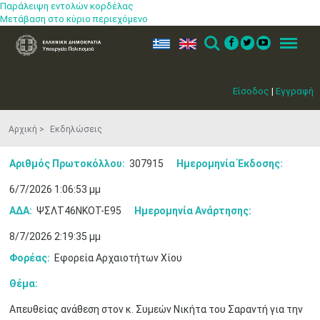
Παράλειψη εντολών κορδέλας
Μετάβαση στο κύριο περιεχόμενο
ελ
en
Search
Menu
Είσοδος
|
Εγγραφή
Αρχική
Εκδηλώσεις
Αριθμός Πρωτοκόλλου:
307915
Ημερομηνία Έκδοσης:
6/7/2026 1:06:53 μμ
ΑΔΑ:
ΨΣΛΤ46ΝΚΟΤ-Ε95
Ημερομηνία Ανάρτησης:
8/7/2026 2:19:35 μμ
Φορέας:
Εφορεία Αρχαιοτήτων Χίου
Μαϊ
1
2
Θέμα:
•
•
Απευθείας ανάθεση στον κ. Συμεών Νικήτα του Σαραντή για την
3
4
5
6
7
8
9