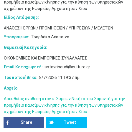
προμήθεια καυσίμων κίνησης για την κίνηση των υπηρεσιακών
•
•
•
•
•
•
•
οχημάτων της Εφορείας Αρχαιοτήτων Χίου
10
11
12
13
14
15
16
Είδος Απόφασης:
•
•
•
•
•
•
•
ΑΝΑΘΕΣΗ ΕΡΓΩΝ / ΠΡΟΜΗΘΕΙΩΝ / ΥΠΗΡΕΣΙΩΝ / ΜΕΛΕΤΩΝ
17
18
19
20
21
22
23
•
•
•
•
•
•
•
•
•
•
•
•
•
Υπογράφων:
Τσαρδάκα Δέσποινα
Θεματική Κατηγορία:
24
25
26
27
28
29
30
•
•
•
•
•
•
•
ΟΙΚΟΝΟΜΙΚΕΣ ΚΑΙ ΕΜΠΟΡΙΚΕΣ ΣΥΝΑΛΛΑΓΕΣ
31
Ιουν
1
2
3
4
5
6
Email Καταχωρητή:
sstavrinoudi@culture.gr
•
•
•
•
•
•
•
Τροποποιήθηκε:
8/7/2026 11:19:37 πμ
7
8
9
10
11
12
13
•
•
•
•
•
•
•
Αρχείο
14
15
16
17
18
19
20
Απευθείας ανάθεση στον κ. Συμεών Νικήτα του Σαραντή για την
•
•
•
•
•
•
•
προμήθεια καυσίμων κίνησης για την κίνηση των υπηρεσιακών
οχημάτων της Εφορείας Αρχαιοτήτων Χίου
21
22
23
24
25
26
27
•
•
•
•
•
•
•
Share
Tweet
28
29
30
Ιουλ
1
2
3
4