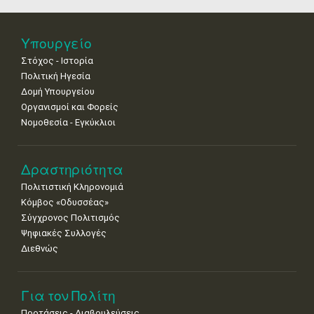
•
•
•
•
•
•
•
25
26
27
28
29
30
31
Υπουργείο
•
•
•
•
•
•
•
Στόχος - Ιστορία
Πολιτική Ηγεσία
Δομή Υπουργείου
Οργανισμοί και Φορείς
Νομοθεσία - Εγκύκλιοι
Δραστηριότητα
Πολιτιστική Κληρονομιά
Κόμβος «Οδυσσέας»
Σύγχρονος Πολιτισμός
Ψηφιακές Συλλογές
Διεθνώς
Για τον Πολίτη
Προτάσεις - Διαβουλεύσεις