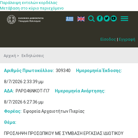
Παράλειψη εντολών κορδέλας
Μετάβαση στο κύριο περιεχόμενο
ελ
en
Search
Menu
Είσοδος
|
Εγγραφή
Αρχική
Εκδηλώσεις
Αριθμός Πρωτοκόλλου:
309340
Ημερομηνία Έκδοσης:
8/7/2026 2:33:39 μμ
ΑΔΑ:
ΡΛΡΩ46ΝΚΟΤ-ΓΙ7
Ημερομηνία Ανάρτησης:
8/7/2026 6:27:36 μμ
Φορέας:
Εφορεία Αρχαιοτήτων Πιερίας
Θέμα:
ΠΡΟΣΛΗΨΗ ΠΡΟΣΩΠΙΚΟΥ ΜΕ ΣΥΜΒΑΣΗ ΕΡΓΑΣΙΑΣ ΙΔΙΩΤΙΚΟΥ