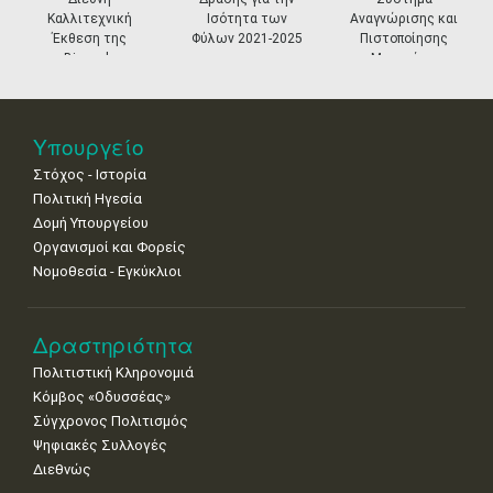
11
12
13
14
15
16
17
Καλλιτεχνική
Ισότητα των
Αναγνώρισης και
•
•
•
•
•
•
•
Έκθεση της
Φύλων 2021-2025
Πιστοποίησης
Biennale
Μουσείων
18
19
20
21
22
23
24
Βενετίας
•
•
•
•
•
•
•
25
26
27
28
29
30
31
Υπουργείο
•
•
•
•
•
•
•
Στόχος - Ιστορία
Πολιτική Ηγεσία
Δομή Υπουργείου
Οργανισμοί και Φορείς
Νομοθεσία - Εγκύκλιοι
Δραστηριότητα
Πολιτιστική Κληρονομιά
Κόμβος «Οδυσσέας»
Σύγχρονος Πολιτισμός
Ψηφιακές Συλλογές
Διεθνώς