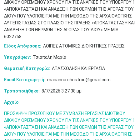
ΔΙΚΑΙΟΥ ΟΡΙΣΜΕΝΟΥ ΧΡΟΝΟΥ ΓΙΑ ΤΙΣ ΑΝΑΓΚΕΣ ΤΟΥ ΥΠΟΕΡΓΟΥ 1
Μαϊ
1
2
•
•
«ΑΠΟΚΑΤΑΣΤΑΣΗ ΚΑΙ ΑΝΑΔΕΙΞΗ ΤΩΝ ΘΕΡΜΩΝ ΤΗΣ ΑΓΟΡΑΣ ΤΟΥ
ΔΙΟΥ» ΠΟΥ ΥΛΟΠΟΙΕΙΤΑΙ ΜΕ ΤΗΝ ΜΕΘΟΔΟ ΤΗΣ ΑΡΧΑΙΟΛΟΓΙΚΗΣ
3
4
5
6
7
8
9
ΑΥΤΕΠΙΣΤΑΣΙΑΣ ΣΤΟ ΠΛΑΙΣΙΟ ΤΗΣ ΠΡΑΞΗΣ «ΑΠΟΚΑΤΑΣΤΑΣΗ ΚΑΙ
•
•
•
•
•
•
•
ΑΝΑΔΕΙΞΗ ΤΩΝ ΘΕΡΜΩΝ ΤΗΣ ΑΓΟΡΑΣ ΤΟΥ ΔΙΟΥ» ΜΕ MIS
6022758
10
11
12
13
14
15
16
•
•
•
•
•
•
•
Είδος Απόφασης:
ΛΟΙΠΕΣ ΑΤΟΜΙΚΕΣ ΔΙΟΙΚΗΤΙΚΕΣ ΠΡΑΞΕΙΣ
17
18
19
20
21
22
23
Υπογράφων:
Τσιάπαλη Μαρία
•
•
•
•
•
•
•
•
•
•
•
•
•
Θεματική Κατηγορία:
ΑΠΑΣΧΟΛΗΣΗ ΚΑΙ ΕΡΓΑΣΙΑ
24
25
26
27
28
29
30
•
•
•
•
•
•
•
Email Καταχωρητή:
marianna.christrou@gmail.com
Τροποποιήθηκε:
8/7/2026 3:27:38 μμ
31
Ιουν
1
2
3
4
5
6
•
•
•
•
•
•
•
Αρχείο
7
8
9
10
11
12
13
•
•
•
•
•
•
•
ΠΡΟΣΛΗΨΗ ΠΡΟΣΩΠΙΚΟΥ ΜΕ ΣΥΜΒΑΣΗ ΕΡΓΑΣΙΑΣ ΙΔΙΩΤΙΚΟΥ
ΔΙΚΑΙΟΥ ΟΡΙΣΜΕΝΟΥ ΧΡΟΝΟΥ ΓΙΑ ΤΙΣ ΑΝΑΓΚΕΣ ΤΟΥ ΥΠΟΕΡΓΟΥ 1
14
15
16
17
18
19
20
«ΑΠΟΚΑΤΑΣΤΑΣΗ ΚΑΙ ΑΝΑΔΕΙΞΗ ΤΩΝ ΘΕΡΜΩΝ ΤΗΣ ΑΓΟΡΑΣ ΤΟΥ
•
•
•
•
•
•
•
ΔΙΟΥ» ΠΟΥ ΥΛΟΠΟΙΕΙΤΑΙ ΜΕ ΤΗΝ ΜΕΘΟΔΟ ΤΗΣ ΑΡΧΑΙΟΛΟΓΙΚΗΣ