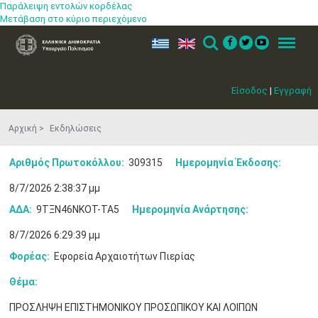
Παράλειψη εντολών κορδέλας
Μετάβαση στο κύριο περιεχόμενο
ελ
en
Search
Menu
Είσοδος
|
Εγγραφή
Αρχική
Εκδηλώσεις
Αριθμός Πρωτοκόλλου:
309315
Ημερομηνία Έκδοσης:
8/7/2026 2:38:37 μμ
ΑΔΑ:
9ΤΞΝ46ΝΚΟΤ-ΤΑ5
Ημερομηνία Ανάρτησης:
8/7/2026 6:29:39 μμ
Φορέας:
Εφορεία Αρχαιοτήτων Πιερίας
Θέμα:
ΠΡΟΣΛΗΨΗ ΕΠΙΣΤΗΜΟΝΙΚΟΥ ΠΡΟΣΩΠΙΚΟΥ ΚΑΙ ΛΟΙΠΩΝ