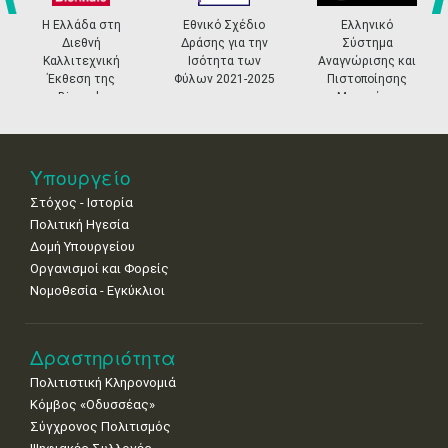
4
5
6
7
8
9
10
•
•
•
•
•
•
•
prev
ne
Η Ελλάδα στη
Εθνικό Σχέδιο
Ελληνικό
Διεθνή
Δράσης για την
Σύστημα
11
12
13
14
15
16
17
Καλλιτεχνική
Ισότητα των
Αναγνώρισης και
•
•
•
•
•
•
•
Έκθεση της
Φύλων 2021-2025
Πιστοποίησης
Biennale
Μουσείων
18
19
20
21
22
23
24
Βενετίας
•
•
•
•
•
•
•
25
26
27
28
29
30
31
Υπουργείο
•
•
•
•
•
•
•
Στόχος - Ιστορία
Πολιτική Ηγεσία
Δομή Υπουργείου
Οργανισμοί και Φορείς
Νομοθεσία - Εγκύκλιοι
Δραστηριότητα
Πολιτιστική Κληρονομιά
Κόμβος «Οδυσσέας»
Σύγχρονος Πολιτισμός