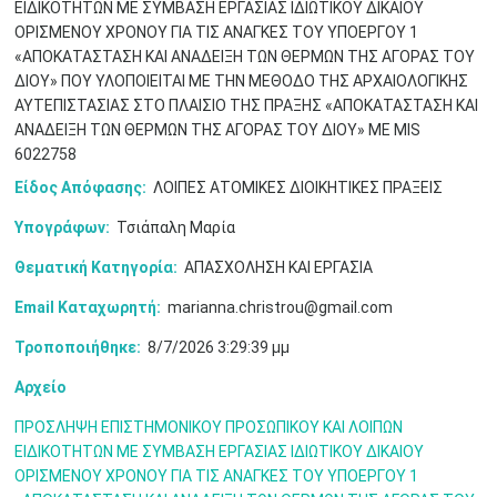
ΕΙΔΙΚΟΤΗΤΩΝ ΜΕ ΣΥΜΒΑΣΗ ΕΡΓΑΣΙΑΣ ΙΔΙΩΤΙΚΟΥ ΔΙΚΑΙΟΥ
ΟΡΙΣΜΕΝΟΥ ΧΡΟΝΟΥ ΓΙΑ ΤΙΣ ΑΝΑΓΚΕΣ ΤΟΥ ΥΠΟΕΡΓΟΥ 1
«ΑΠΟΚΑΤΑΣΤΑΣΗ ΚΑΙ ΑΝΑΔΕΙΞΗ ΤΩΝ ΘΕΡΜΩΝ ΤΗΣ ΑΓΟΡΑΣ ΤΟΥ
Μαϊ
1
2
•
•
ΔΙΟΥ» ΠΟΥ ΥΛΟΠΟΙΕΙΤΑΙ ΜΕ ΤΗΝ ΜΕΘΟΔΟ ΤΗΣ ΑΡΧΑΙΟΛΟΓΙΚΗΣ
ΑΥΤΕΠΙΣΤΑΣΙΑΣ ΣΤΟ ΠΛΑΙΣΙΟ ΤΗΣ ΠΡΑΞΗΣ «ΑΠΟΚΑΤΑΣΤΑΣΗ ΚΑΙ
3
4
5
6
7
8
9
ΑΝΑΔΕΙΞΗ ΤΩΝ ΘΕΡΜΩΝ ΤΗΣ ΑΓΟΡΑΣ ΤΟΥ ΔΙΟΥ» ΜΕ MIS
•
•
•
•
•
•
•
6022758
10
11
12
13
14
15
16
Είδος Απόφασης:
ΛΟΙΠΕΣ ΑΤΟΜΙΚΕΣ ΔΙΟΙΚΗΤΙΚΕΣ ΠΡΑΞΕΙΣ
•
•
•
•
•
•
•
Υπογράφων:
Τσιάπαλη Μαρία
17
18
19
20
21
22
23
•
•
•
•
•
•
•
•
•
•
•
•
•
Θεματική Κατηγορία:
ΑΠΑΣΧΟΛΗΣΗ ΚΑΙ ΕΡΓΑΣΙΑ
Email Καταχωρητή:
marianna.christrou@gmail.com
24
25
26
27
28
29
30
•
•
•
•
•
•
•
Τροποποιήθηκε:
8/7/2026 3:29:39 μμ
31
Ιουν
1
2
3
4
5
6
Αρχείο
•
•
•
•
•
•
•
ΠΡΟΣΛΗΨΗ ΕΠΙΣΤΗΜΟΝΙΚΟΥ ΠΡΟΣΩΠΙΚΟΥ ΚΑΙ ΛΟΙΠΩΝ
7
8
9
10
11
12
13
•
•
•
•
•
•
•
ΕΙΔΙΚΟΤΗΤΩΝ ΜΕ ΣΥΜΒΑΣΗ ΕΡΓΑΣΙΑΣ ΙΔΙΩΤΙΚΟΥ ΔΙΚΑΙΟΥ
ΟΡΙΣΜΕΝΟΥ ΧΡΟΝΟΥ ΓΙΑ ΤΙΣ ΑΝΑΓΚΕΣ ΤΟΥ ΥΠΟΕΡΓΟΥ 1