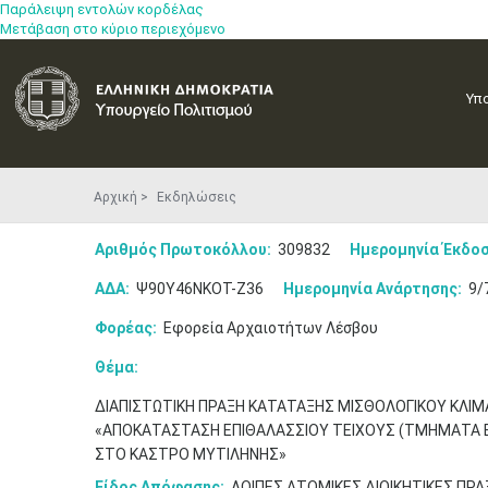
Παράλειψη εντολών κορδέλας
Μετάβαση στο κύριο περιεχόμενο
Υπ
Αρχική
Εκδηλώσεις
Αριθμός Πρωτοκόλλου:
309832
Ημερομηνία Έκδοσ
ΑΔΑ:
Ψ90Υ46ΝΚΟΤ-Ζ36
Ημερομηνία Ανάρτησης:
9/
Φορέας:
Εφορεία Αρχαιοτήτων Λέσβου
Θέμα:
ΔΙΑΠΙΣΤΩΤΙΚΗ ΠΡΑΞΗ ΚΑΤΑΤΑΞΗΣ ΜΙΣΘΟΛΟΓΙΚΟΥ ΚΛΙΜ
«ΑΠΟΚΑΤΑΣΤΑΣΗ ΕΠΙΘΑΛΑΣΣΙΟΥ ΤΕΙΧΟΥΣ (ΤΜΗΜΑΤΑ Β1 
ΣΤΟ ΚΑΣΤΡΟ ΜΥΤΙΛΗΝΗΣ»
Είδος Απόφασης:
ΛΟΙΠΕΣ ΑΤΟΜΙΚΕΣ ΔΙΟΙΚΗΤΙΚΕΣ ΠΡΑ