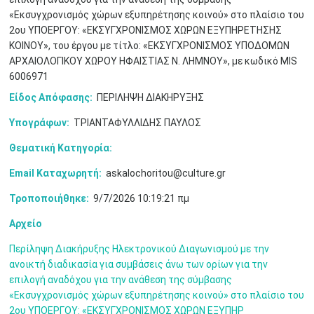
«Εκσυγχρονισμός χώρων εξυπηρέτησης κοινού» στο πλαίσιο του
2ου ΥΠΟΕΡΓΟΥ: «ΕΚΣΥΓΧΡΟΝΙΣΜΟΣ ΧΩΡΩΝ ΕΞΥΠΗΡΕΤΗΣΗΣ
ΚΟΙΝΟΥ», του έργου με τίτλο: «ΕΚΣΥΓΧΡΟΝΙΣΜΟΣ ΥΠΟΔΟΜΩΝ
ΑΡΧΑΙΟΛΟΓΙΚΟΥ ΧΩΡΟΥ ΗΦΑΙΣΤΙΑΣ Ν. ΛΗΜΝΟΥ», με κωδικό MIS
6006971
Είδος Απόφασης:
ΠΕΡΙΛΗΨΗ ΔΙΑΚΗΡΥΞΗΣ
Υπογράφων:
ΤΡΙΑΝΤΑΦΥΛΛΙΔΗΣ ΠΑΥΛΟΣ
Θεματική Κατηγορία:
Ιουν
1
2
3
4
5
6
•
•
•
•
•
•
Email Καταχωρητή:
askalochoritou@culture.gr
Τροποποιήθηκε:
9/7/2026 10:19:21 πμ
7
8
9
10
11
12
13
•
•
•
•
•
•
•
Αρχείο
14
15
16
17
18
19
20
•
•
•
•
•
•
•
Περίληψη Διακήρυξης Ηλεκτρονικού Διαγωνισμού με την
ανοικτή διαδικασία για συμβάσεις άνω των ορίων για την
21
22
23
24
25
26
27
επιλογή αναδόχου για την ανάθεση της σύμβασης
•
•
•
•
•
•
•
«Εκσυγχρονισμός χώρων εξυπηρέτησης κοινού» στο πλαίσιο του
2ου ΥΠΟΕΡΓΟΥ: «ΕΚΣΥΓΧΡΟΝΙΣΜΟΣ ΧΩΡΩΝ ΕΞΥΠΗΡ