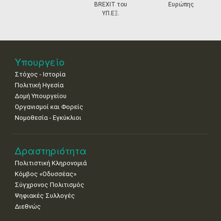
18
19
20
21
22
23
24
BREXIT του
Ευρώπης
•
•
•
•
•
•
•
ΥΠ.ΕΞ.
25
26
27
28
29
30
31
•
•
•
•
•
•
•
Νοε
1
2
3
4
5
6
7
Υπουργείο
•
•
•
•
•
•
•
Στόχος - Ιστορία
8
9
10
11
12
13
14
Πολιτική Ηγεσία
•
•
•
•
•
•
•
Δομή Υπουργείου
Οργανισμοί και Φορείς
15
16
17
18
19
20
21
Νομοθεσία - Εγκύκλιοι
•
•
•
•
•
•
•
22
23
24
25
26
27
28
•
•
•
•
•
•
•
Δραστηριότητα
Πολιτιστική Κληρονομιά
29
30
Κόμβος «Οδυσσέας»
•
•
Σύγχρονος Πολιτισμός
Ψηφιακές Συλλογές
Διεθνώς