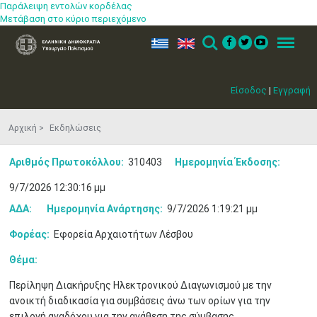
Παράλειψη εντολών κορδέλας
Μετάβαση στο κύριο περιεχόμενο
ελ
en
Search
Menu
Είσοδος
|
Εγγραφή
Αρχική
Εκδηλώσεις
Αριθμός Πρωτοκόλλου:
310403
Ημερομηνία Έκδοσης:
9/7/2026 12:30:16 μμ
ΑΔΑ:
Ημερομηνία Ανάρτησης:
9/7/2026 1:19:21 μμ
Φορέας:
Εφορεία Αρχαιοτήτων Λέσβου
Θέμα:
Περίληψη Διακήρυξης Ηλεκτρονικού Διαγωνισμού με την
ανοικτή διαδικασία για συμβάσεις άνω των ορίων για την
επιλογή αναδόχου για την ανάθεση της σύμβασης