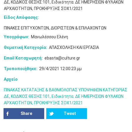
ΔΕ, ΚΩΔΙΚΟΣ ΘΕΣΗΣ:101, Ειδικότητα: ΔΕ ΗΜΕΡΗΣΙΩΝ ΦΥΛΑΚΩΝ
10
11
12
13
14
15
16
ΑΡΧΑΙΟΤΗΤΩΝ, ΠΡΟΚΗΡΥΞΗΣ ΣΟΧ1/2021
•
•
•
•
•
•
•
Είδος Απόφασης:
17
18
19
20
21
22
23
•
•
•
•
•
•
•
•
•
•
•
•
•
ΠΙΝΑΚΕΣ ΕΠΙΤΥΧΟΝΤΩΝ, ΔΙΟΡΙΣΤΕΩΝ & ΕΠΙΛΑΧΟΝΤΩΝ
Υπογράφων:
Μανωλέσσου Ελένη
24
25
26
27
28
29
30
•
•
•
•
•
•
•
Θεματική Κατηγορία:
ΑΠΑΣΧΟΛΗΣΗ ΚΑΙ ΕΡΓΑΣΙΑ
31
Ιουν
1
2
3
4
5
6
Email Καταχωρητή:
ebasta@culture.gr
•
•
•
•
•
•
•
Τροποποιήθηκε:
29/4/2021 12:00:23 μμ
7
8
9
10
11
12
13
•
•
•
•
•
•
•
Αρχείο
14
15
16
17
18
19
20
ΠΙΝΑΚΑΣ ΚΑΤΑΤΑΞΗΣ & ΒΑΘΜΟΛΟΓΙΑΣ ΥΠΟΨΗΦΙΩΝ ΚΑΤΗΓΟΡΙΑΣ
•
•
•
•
•
•
•
ΔΕ, ΚΩΔΙΚΟΣ ΘΕΣΗΣ:101, Ειδικότητα: ΔΕ ΗΜΕΡΗΣΙΩΝ ΦΥΛΑΚΩΝ
ΑΡΧΑΙΟΤΗΤΩΝ, ΠΡΟΚΗΡΥΞΗΣ ΣΟΧ1/2021
21
22
23
24
25
26
27
•
•
•
•
•
•
•
Share
Tweet
28
29
30
Ιουλ
1
2
3
4
•
•
•
•
•
•
•
•
•
•