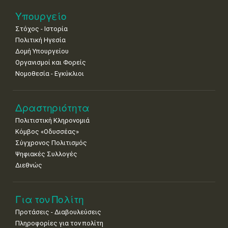
25
26
27
28
29
30
31
Υπουργείο
•
•
•
•
•
•
•
Στόχος - Ιστορία
Πολιτική Ηγεσία
Δομή Υπουργείου
Οργανισμοί και Φορείς
Νομοθεσία - Εγκύκλιοι
Δραστηριότητα
Πολιτιστική Κληρονομιά
Κόμβος «Οδυσσέας»
Σύγχρονος Πολιτισμός
Ψηφιακές Συλλογές
Διεθνώς
Για τον Πολίτη
Προτάσεις - Διαβουλεύσεις
Πληροφορίες για τον πολίτη