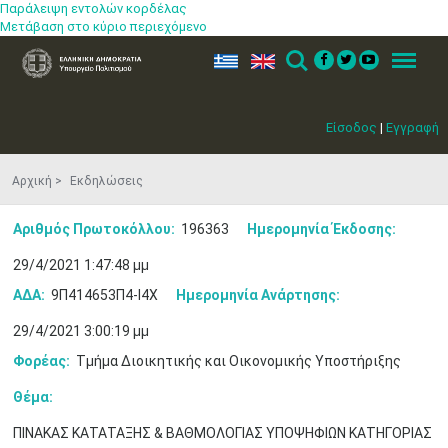
Παράλειψη εντολών κορδέλας
Μετάβαση στο κύριο περιεχόμενο
ελ
en
Search
Menu
Είσοδος
|
Εγγραφή
Αρχική
Εκδηλώσεις
Αριθμός Πρωτοκόλλου:
196363
Ημερομηνία Έκδοσης:
29/4/2021 1:47:48 μμ
ΑΔΑ:
9Π414653Π4-Ι4Χ
Ημερομηνία Ανάρτησης:
29/4/2021 3:00:19 μμ
Μαϊ
1
2
Φορέας:
Τμήμα Διοικητικής και Οικονομικής Υποστήριξης
•
•
Θέμα:
3
4
5
6
7
8
9
•
•
•
•
•
•
•
ΠΙΝΑΚΑΣ ΚΑΤΑΤΑΞΗΣ & ΒΑΘΜΟΛΟΓΙΑΣ ΥΠΟΨΗΦΙΩΝ ΚΑΤΗΓΟΡΙΑΣ