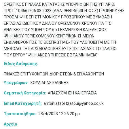
ΟΡΙΣΤΙΚΟΣ ΠΙΝΑΚΑΣ ΚΑΤΑΤΑΞΗΣ ΥΠΟΨΗΦΙΩΝ ΤΗΣ ΥΠ' ΑΡΙΘ.
ΠΡΩΤ. 104662/06.03.2023 (ΑΔΑ: 9ΕΝΓ4653Π4-ΦΣΖ) ΠΡΟΚΗΡΥΞΗΣ
ΠΡΟΣΛΗΨΗΣ ΕΠΙΣΤΗΜΟΝΙΚΟΥ ΠΡΟΣΩΠΙΚΟΥ ΜΕ ΣΥΜΒΑΣΗ
ΕΡΓΑΣΙΑΣ ΙΔΙΩΤΙΚΟΥ ΔΙΚΑΙΟΥ ΟΡΙΣΜΕΝΟΥ ΧΡΟΝΟΥ ΓΙΑ ΤΙΣ
ΑΝΑΓΚΕΣ ΤΟΥ ΥΠΟΕΡΓΟΥ 6 «ΤΕΚΜΗΡΙΩΣΗ ΚΑΙ ΕΛΕΓΧΟΣ
ΨΗΦΙΑΚΟΥ ΠΕΡΙΕΧΟΜΕΝΟΥ ΚΕΝΤΡΙΚΩΝ ΣΗΜΕΙΩΝ
ΕΝΔΙΑΦΕΡΟΝΤΟΣ ΠΕ ΘΕΣΠΡΩΤΙΑΣ» ΠΟΥ ΥΛΟΠΟΙΕΙΤΑΙ ΜΕ ΤΗ
ΜΕΘΟΔΟ ΤΗΣ ΑΡΧΑΙΟΛΟΓΙΚΗΣ ΑΥΤΕΠΙΣΤΑΣΙΑΣ ΣΤΟ ΠΛΑΙΣΙΟ
ΤΟΥ ΕΡΓΟΥ "ΨΗΦΙΑΚΕΣ ΥΠΗΡΕΣΙΕΣ ΣΤΑ ΜΝΗΜΕΙΑ"
Είδος Απόφασης:
ΠΙΝΑΚΕΣ ΕΠΙΤΥΧΟΝΤΩΝ, ΔΙΟΡΙΣΤΕΩΝ & ΕΠΙΛΑΧΟΝΤΩΝ
Υπογράφων:
ΧΟΥΛΙΑΡΑΣ ΙΩΑΝΝΗΣ
Θεματική Κατηγορία:
ΑΠΑΣΧΟΛΗΣΗ ΚΑΙ ΕΡΓΑΣΙΑ
Ιουν
1
2
3
4
5
6
•
•
•
•
•
•
Email Καταχωρητή:
antoniatzortzatou@yahoo.co.uk
Τροποποιήθηκε:
28/4/2023 12:26:20 μμ
7
8
9
10
11
12
13
•
•
•
•
•
•
•
Αρχείο