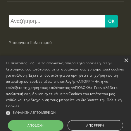
Υπουργείο Πολιτισμού
×
Μπουμπουλίνας 20-22, 106 82 Αθήνα
Ο ιστότοπος μαζί με τα απολύτως απαραίτητα cookies για την
Τηλ: +30 2131322100, 2131322421
mail: grplk@culture.gr
λειτουργία του ιστότοπου με τη συναίνεση σας χρησιμοποιεί cookies
για ανάλυση. Έχετε τη δυνατότητα να αρνηθείτε τη χρήση των μη
απαραίτητων cookies μέσω της επιλογής «ΑΠΟΡΡΙΨΗ», ή να
επιλέξετε τη χρήση τους επιλέγοντας «ΑΠΟΔΟΧΗ». Για να λάβετε
αναλυτική ενημέρωση σχετικά με τα Cookies του ιστότοπου μας
καθώς και την διαχείριση τους μπορείτε να διαβάσετε την
Πολιτική
Πνευματικά Δικαιώματα © 1995-2026 Υπουργείο Πολιτισμού
Cookies
ΕΜΦΆΝΙΣΗ ΛΕΠΤΟΜΕΡΕΙΏΝ
Πληροφορίες Ιστοσελίδας
Δήλωση Προσβασιμότητας
ΑΠΟΔΟΧΉ
ΑΠΌΡΡΙΨΗ