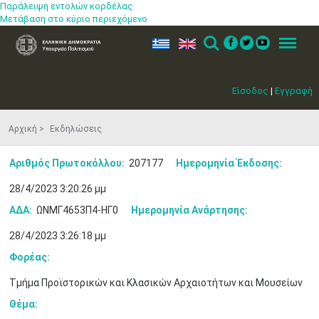
Παράλειψη εντολών κορδέλας
Μετάβαση στο κύριο περιεχόμενο
ελ
en
Search
Menu
Είσοδος
|
Εγγραφή
Αρχική
Εκδηλώσεις
Αριθμός Πρωτοκόλλου:
207177
Ημερομηνία Έκδοσης:
28/4/2023 3:20:26 μμ
ΑΔΑ:
ΩΝΜΓ4653Π4-ΗΓ0
Ημερομηνία Ανάρτησης:
28/4/2023 3:26:18 μμ
Φορέας:
Τμήμα Προϊστορικών και Κλασικών Αρχαιοτήτων και Μουσείων
Θέμα: