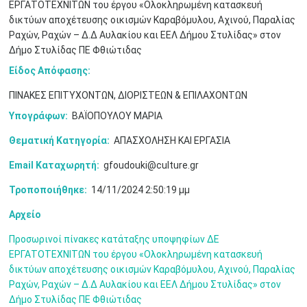
ΕΡΓΑΤΟΤΕΧΝΙΤΩΝ του έργου «Ολοκληρωμένη κατασκευή
δικτύων αποχέτευσης οικισμών Καραβόμυλου, Αχινού, Παραλίας
Ραχών, Ραχών – Δ.Δ Αυλακίου και ΕΕΛ Δήμου Στυλίδας» στον
Δήμο Στυλίδας ΠΕ Φθιώτιδας
Είδος Απόφασης:
ΠΙΝΑΚΕΣ ΕΠΙΤΥΧΟΝΤΩΝ, ΔΙΟΡΙΣΤΕΩΝ & ΕΠΙΛΑΧΟΝΤΩΝ
Υπογράφων:
ΒΑΪΟΠΟΥΛΟΥ ΜΑΡΙΑ
Θεματική Κατηγορία:
ΑΠΑΣΧΟΛΗΣΗ ΚΑΙ ΕΡΓΑΣΙΑ
Ιουν
1
2
3
4
5
6
•
•
•
•
•
•
Email Καταχωρητή:
gfoudouki@culture.gr
Τροποποιήθηκε:
14/11/2024 2:50:19 μμ
7
8
9
10
11
12
13
•
•
•
•
•
•
•
Αρχείο
14
15
16
17
18
19
20
•
•
•
•
•
•
•
Προσωρινοί πίνακες κατάταξης υποψηφίων ΔΕ
ΕΡΓΑΤΟΤΕΧΝΙΤΩΝ του έργου «Ολοκληρωμένη κατασκευή
21
22
23
24
25
26
27
δικτύων αποχέτευσης οικισμών Καραβόμυλου, Αχινού, Παραλίας
•
•
•
•
•
•
•
Ραχών, Ραχών – Δ.Δ Αυλακίου και ΕΕΛ Δήμου Στυλίδας» στον
Δήμο Στυλίδας ΠΕ Φθιώτιδας
28
29
30
Ιουλ
1
2
3
4