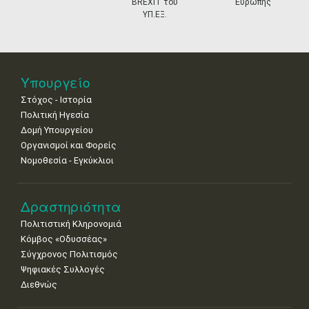
BREXIT του
Ευρώπης
•
•
•
•
•
•
•
ΥΠ.ΕΞ.
25
26
27
28
29
30
31
•
•
•
•
•
•
•
Νοε
1
2
3
4
5
6
7
Υπουργείο
•
•
•
•
•
•
•
Στόχος - Ιστορία
8
9
10
11
12
13
14
Πολιτική Ηγεσία
•
•
•
•
•
•
•
Δομή Υπουργείου
Οργανισμοί και Φορείς
15
16
17
18
19
20
21
Νομοθεσία - Εγκύκλιοι
•
•
•
•
•
•
•
22
23
24
25
26
27
28
•
•
•
•
•
•
•
Δραστηριότητα
Πολιτιστική Κληρονομιά
29
30
Κόμβος «Οδυσσέας»
•
•
Σύγχρονος Πολιτισμός
Ψηφιακές Συλλογές
Διεθνώς