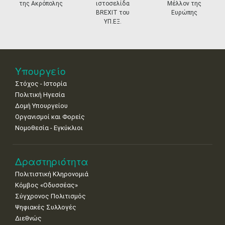
της Ακρόπολης
ιστοσελίδα
Μέλλον της
11
12
13
14
15
16
17
BREXIT του
Ευρώπης
•
•
•
•
•
•
•
ΥΠ.ΕΞ.
18
19
20
21
22
23
24
•
•
•
•
•
•
•
25
26
27
28
29
30
31
Υπουργείο
•
•
•
•
•
•
•
Στόχος - Ιστορία
Πολιτική Ηγεσία
Δομή Υπουργείου
Οργανισμοί και Φορείς
Νομοθεσία - Εγκύκλιοι
Δραστηριότητα
Πολιτιστική Κληρονομιά
Κόμβος «Οδυσσέας»
Σύγχρονος Πολιτισμός
Ψηφιακές Συλλογές
Διεθνώς