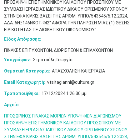
ΠΡΟΣΛΗΨΗ ΕΠΙΣΤΗΜΟΝΙΚΟΥ ΚΑΙ ΛΟΙΠΟΥ ΠΡΟΣΩΠΙΚΟΥ ΜΕ
Μαϊ
1
2
ΣΥΜΒΑΣΗ ΕΡΓΑΣΙΑΣ ΙΔΙΩΤΙΚΟΥ ΔΙΚΑΙΟΥ ΟΡΙΣΜΕΝΟΥ ΧΡΟΝΟΥ
•
•
ΣΤΗΝ ΕΦΑ ΚΙΛΚΙΣ ΒΑΣΕΙ ΤΗΣ ΑΡΙΘΜ. ΥΠΠΟ/543545/5.12.2024,
ΑΔΑ: 6ΝΞ146ΝΚΟΤ-ΦΙ2" ΑΦΟΡΑ ΤΗΝ ΠΛΗΡΩΣΗ ΜΙΑΣ (1) ΘΕΣΗΣ
3
4
5
6
7
8
9
•
•
•
•
•
•
•
ΕΙΔΙΚΟΤΗΤΑΣ ΤΕ ΔΙΟΙΚΗΤΙΚΟΥ ΟΙΚΟΝΟΜΙΚΟΥ"
Είδος Απόφασης:
10
11
12
13
14
15
16
•
•
•
•
•
•
•
ΠΙΝΑΚΕΣ ΕΠΙΤΥΧΟΝΤΩΝ, ΔΙΟΡΙΣΤΕΩΝ & ΕΠΙΛΑΧΟΝΤΩΝ
17
18
19
20
21
22
23
Υπογράφων:
Στρατούλη Γεωργία
•
•
•
•
•
•
•
•
•
•
•
•
•
Θεματική Κατηγορία:
ΑΠΑΣΧΟΛΗΣΗ ΚΑΙ ΕΡΓΑΣΙΑ
24
25
26
27
28
29
30
•
•
•
•
•
•
•
Email Καταχωρητή:
vtsitagianni@culture.gr
Τροποποιήθηκε:
17/12/2024 1:26:30 μμ
31
Ιουν
1
2
3
4
5
6
•
•
•
•
•
•
•
Αρχείο
7
8
9
10
11
12
13
•
•
•
•
•
•
•
ΠΡΟΣΩΡΙΝΟΣ ΠΙΝΑΚΑΣ ΜΟΡΙΩΝ ΥΠΟΨΗΦΙΩΝ ΔΙΑΓΩΝΙΣΜΟΥ
ΠΡΟΣΛΗΨΗ ΕΠΙΣΤΗΜΟΝΙΚΟΥ ΚΑΙ ΛΟΙΠΟΥ ΠΡΟΣΩΠΙΚΟΥ ΜΕ
14
15
16
17
18
19
20
ΣΥΜΒΑΣΗ ΕΡΓΑΣΙΑΣ ΙΔΙΩΤΙΚΟΥ ΔΙΚΑΙΟΥ ΟΡΙΣΜΕΝΟΥ ΧΡΟΝΟΥ
•
•
•
•
•
•
•
ΣΤΗΝ ΕΦΑ ΚΙΛΚΙΣ ΒΑΣΕΙ ΤΗΣ ΑΡΙΘΜ. ΥΠΠΟ/543545/5.12.2024,