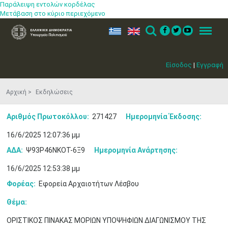
Παράλειψη εντολών κορδέλας
Μετάβαση στο κύριο περιεχόμενο
ελ
en
Search
Menu
Είσοδος
|
Εγγραφή
Αρχική
Εκδηλώσεις
Αριθμός Πρωτοκόλλου:
271427
Ημερομηνία Έκδοσης:
16/6/2025 12:07:36 μμ
ΑΔΑ:
Ψ93Ρ46ΝΚΟΤ-6Ξ9
Ημερομηνία Ανάρτησης:
16/6/2025 12:53:38 μμ
Φορέας:
Εφορεία Αρχαιοτήτων Λέσβου
Θέμα:
ΟΡΙΣΤΙΚΟΣ ΠΙΝΑΚΑΣ ΜΟΡΙΩΝ ΥΠΟΨΗΦΙΩΝ ΔΙΑΓΩΝΙΣΜΟΥ ΤΗΣ