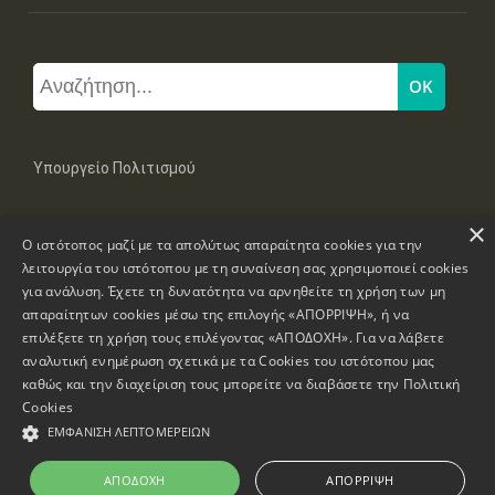
Υπουργείο Πολιτισμού
×
Μπουμπουλίνας 20-22, 106 82 Αθήνα
Ο ιστότοπος μαζί με τα απολύτως απαραίτητα cookies για την
Τηλ: +30 2131322100, 2131322421
mail: grplk@culture.gr
λειτουργία του ιστότοπου με τη συναίνεση σας χρησιμοποιεί cookies
για ανάλυση. Έχετε τη δυνατότητα να αρνηθείτε τη χρήση των μη
απαραίτητων cookies μέσω της επιλογής «ΑΠΟΡΡΙΨΗ», ή να
επιλέξετε τη χρήση τους επιλέγοντας «ΑΠΟΔΟΧΗ». Για να λάβετε
αναλυτική ενημέρωση σχετικά με τα Cookies του ιστότοπου μας
καθώς και την διαχείριση τους μπορείτε να διαβάσετε την
Πολιτική
Πνευματικά Δικαιώματα © 1995-2026 Υπουργείο Πολιτισμού
Cookies
ΕΜΦΆΝΙΣΗ ΛΕΠΤΟΜΕΡΕΙΏΝ
Πληροφορίες Ιστοσελίδας
Δήλωση Προσβασιμότητας
ΑΠΟΔΟΧΉ
ΑΠΌΡΡΙΨΗ