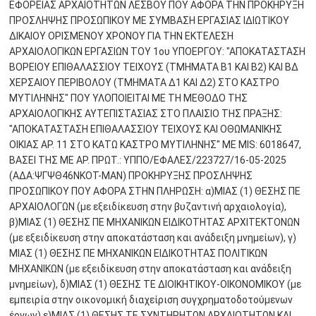
ΕΦΟΡΕΙΑΣ ΑΡΧΑΙΟΤΗΤΩΝ ΛΕΣΒΟΥ ΠΟΥ ΑΦΟΡΑ ΤΗΝ ΠΡΟΚΗΡΥΞΗ
ΠΡΟΣΛΗΨΗΣ ΠΡΟΣΩΠΙΚΟΥ ΜΕ ΣΥΜΒΑΣΗ ΕΡΓΑΣΙΑΣ ΙΔΙΩΤΙΚΟΥ
ΔΙΚΑΙΟΥ ΟΡΙΣΜΕΝΟΥ ΧΡΟΝΟΥ ΓΙΑ ΤΗΝ ΕΚΤΕΛΕΣΗ
ΑΡΧΑΙΟΛΟΓΙΚΩΝ ΕΡΓΑΣΙΩΝ ΤΟΥ 1ου ΥΠΟΕΡΓΟΥ: "ΑΠΟΚΑΤΑΣΤΑΣΗ
ΒΟΡΕΙΟΥ ΕΠΙΘΑΛΑΣΣΙΟΥ ΤΕΙΧΟΥΣ (ΤΜΗΜΑΤΑ Β1 ΚΑΙ Β2) ΚΑΙ ΒΔ
ΧΕΡΣΑΙΟΥ ΠΕΡΙΒΟΛΟΥ (ΤΜΗΜΑΤΑ Δ1 ΚΑΙ Δ2) ΣΤΟ ΚΑΣΤΡΟ
ΜΥΤΙΛΗΝΗΣ" ΠΟΥ ΥΛΟΠΟΙΕΙΤΑΙ ΜΕ ΤΗ ΜΕΘΟΔΟ ΤΗΣ
ΑΡΧΑΙΟΛΟΓΙΚΗΣ ΑΥΤΕΠΙΣΤΑΣΙΑΣ ΣΤΟ ΠΛΑΙΣΙΟ ΤΗΣ ΠΡΑΞΗΣ:
"ΑΠΟΚΑΤΑΣΤΑΣΗ ΕΠΙΘΑΛΑΣΣΙΟΥ ΤΕΙΧΟΥΣ ΚΑΙ ΟΘΩΜΑΝΙΚΗΣ
ΟΙΚΙΑΣ ΑΡ. 11 ΣΤΟ ΚΑΤΩ ΚΑΣΤΡΟ ΜΥΤΙΛΗΝΗΣ" ΜΕ MIS: 6018647,
ΒΑΣΕΙ ΤΗΣ ΜΕ ΑΡ. ΠΡΩΤ.: ΥΠΠΟ/ΕΦΑΛΕΣ/223727/16-05-2025
(ΑΔΑ:ΨΓΨΘ46ΝΚΟΤ-ΜΑΝ) ΠΡΟΚΗΡΥΞΗΣ ΠΡΟΣΛΗΨΗΣ
ΠΡΟΣΩΠΙΚΟΥ ΠΟΥ ΑΦΟΡΑ ΣΤΗΝ ΠΛΗΡΩΣΗ: α)ΜΙΑΣ (1) ΘΕΣΗΣ ΠΕ
ΑΡΧΑΙΟΛΟΓΩΝ (με εξειδίκευση στην βυζαντινή αρχαιολογία),
β)ΜΙΑΣ (1) ΘΕΣΗΣ ΠΕ ΜΗΧΑΝΙΚΩΝ ΕΙΔΙΚΟΤΗΤΑΣ ΑΡΧΙΤΕΚΤΟΝΩΝ
(με εξειδίκευση στην αποκατάσταση και ανάδειξη μνημείων), γ)
ΜΙΑΣ (1) ΘΕΣΗΣ ΠΕ ΜΗΧΑΝΙΚΩΝ ΕΙΔΙΚΟΤΗΤΑΣ ΠΟΛΙΤΙΚΩΝ
ΜΗΧΑΝΙΚΩΝ (με εξειδίκευση στην αποκατάσταση και ανάδειξη
μνημείων), δ)ΜΙΑΣ (1) ΘΕΣΗΣ ΤΕ ΔΙΟΙΚΗΤΙΚΟΥ-ΟΙΚΟΝΟΜΙΚΟΥ (με
εμπειρία στην οικονομική διαχείριση συγχρηματοδοτούμενων
έργων) ε)ΜΙΑΣ (1) ΘΕΣΗΣ ΤΕ ΣΥΝΤΗΡΗΤΩΝ ΑΡΧΑΙΟΤΗΤΩΝ ΚΑΙ