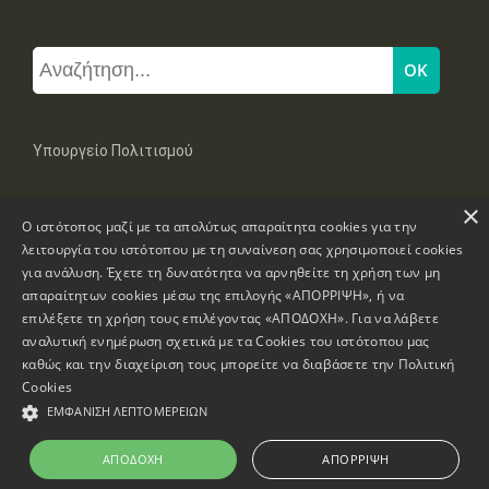
Υπουργείο Πολιτισμού
×
Μπουμπουλίνας 20-22, 106 82 Αθήνα
Ο ιστότοπος μαζί με τα απολύτως απαραίτητα cookies για την
Τηλ: +30 2131322100, 2131322421
mail: grplk@culture.gr
λειτουργία του ιστότοπου με τη συναίνεση σας χρησιμοποιεί cookies
για ανάλυση. Έχετε τη δυνατότητα να αρνηθείτε τη χρήση των μη
απαραίτητων cookies μέσω της επιλογής «ΑΠΟΡΡΙΨΗ», ή να
επιλέξετε τη χρήση τους επιλέγοντας «ΑΠΟΔΟΧΗ». Για να λάβετε
αναλυτική ενημέρωση σχετικά με τα Cookies του ιστότοπου μας
καθώς και την διαχείριση τους μπορείτε να διαβάσετε την
Πολιτική
Πνευματικά Δικαιώματα © 1995-2026 Υπουργείο Πολιτισμού
Cookies
ΕΜΦΆΝΙΣΗ ΛΕΠΤΟΜΕΡΕΙΏΝ
Πληροφορίες Ιστοσελίδας
Δήλωση Προσβασιμότητας
ΑΠΟΔΟΧΉ
ΑΠΌΡΡΙΨΗ