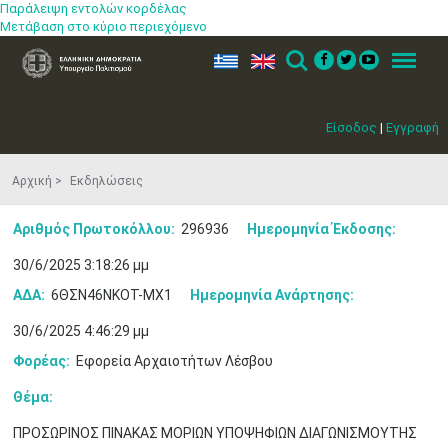
Παράλειψη εντολών κορδέλας
Μετάβαση στο κύριο περιεχόμενο
ελ
en
Search
Menu
Είσοδος
|
Εγγραφή
Αρχική
Εκδηλώσεις
Αριθμός Πρωτοκόλλου:
296936
Ημερομηνία Έκδοσης:
30/6/2025 3:18:26 μμ
ΑΔΑ:
6ΘΣΝ46ΝΚΟΤ-ΜΧ1
Ημερομηνία Ανάρτησης:
30/6/2025 4:46:29 μμ
Φορέας:
Εφορεία Αρχαιοτήτων Λέσβου
Θέμα:
ΠΡΟΣΩΡΙΝΟΣ ΠΙΝΑΚΑΣ ΜΟΡΙΩΝ ΥΠΟΨΗΦΙΩΝ ΔΙΑΓΩΝΙΣΜΟΥΤΗΣ