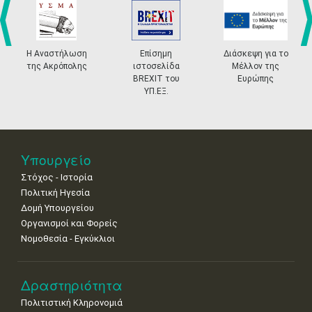
•
•
•
•
•
•
•
4
5
6
7
8
9
10
•
•
•
•
•
•
•
prev
ne
Η Αναστήλωση
Επίσημη
Διάσκεψη για το
της Ακρόπολης
ιστοσελίδα
Μέλλον της
11
12
13
14
15
16
17
BREXIT του
Ευρώπης
•
•
•
•
•
•
•
ΥΠ.ΕΞ.
18
19
20
21
22
23
24
•
•
•
•
•
•
•
25
26
27
28
29
30
31
Υπουργείο
•
•
•
•
•
•
•
Στόχος - Ιστορία
Πολιτική Ηγεσία
Δομή Υπουργείου
Οργανισμοί και Φορείς
Νομοθεσία - Εγκύκλιοι
Δραστηριότητα
Πολιτιστική Κληρονομιά