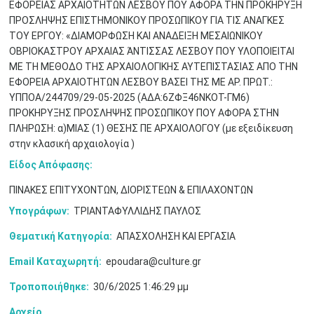
ΕΦΟΡΕΙΑΣ ΑΡΧΑΙΟΤΗΤΩΝ ΛΕΣΒΟΥ ΠΟΥ ΑΦΟΡΑ ΤΗΝ ΠΡΟΚΗΡΥΞΗ
ΠΡΟΣΛΗΨΗΣ ΕΠΙΣΤΗΜΟΝΙΚΟΥ ΠΡΟΣΩΠΙΚΟΥ ΓΙΑ ΤΙΣ ΑΝΑΓΚΕΣ
ΤΟΥ ΕΡΓΟΥ: «ΔΙΑΜΟΡΦΩΣΗ ΚΑΙ ΑΝΑΔΕΙΞΗ ΜΕΣΑΙΩΝΙΚΟΥ
ΟΒΡΙΟΚΑΣΤΡΟΥ ΑΡΧΑΙΑΣ ΆΝΤΙΣΣΑΣ ΛΕΣΒΟΥ ΠΟΥ ΥΛΟΠΟΙΕΙΤΑΙ
ΜΕ ΤΗ ΜΕΘΟΔΟ ΤΗΣ ΑΡΧΑΙΟΛΟΓΙΚΗΣ ΑΥΤΕΠΙΣΤΑΣΙΑΣ ΑΠΟ ΤΗΝ
Μαϊ
1
2
ΕΦΟΡΕΙΑ ΑΡΧΑΙΟΤΗΤΩΝ ΛΕΣΒΟΥ ΒΑΣΕΙ ΤΗΣ ΜΕ ΑΡ. ΠΡΩΤ.:
•
•
ΥΠΠΟΑ/244709/29-05-2025 (ΑΔΑ:6ΖΦΞ46ΝΚΟΤ-ΓΜ6)
ΠΡΟΚΗΡΥΞΗΣ ΠΡΟΣΛΗΨΗΣ ΠΡΟΣΩΠΙΚΟΥ ΠΟΥ ΑΦΟΡΑ ΣΤΗΝ
3
4
5
6
7
8
9
•
•
•
•
•
•
•
ΠΛΗΡΩΣΗ: α)ΜΙΑΣ (1) ΘΕΣΗΣ ΠΕ ΑΡΧΑΙΟΛΟΓΟΥ (με εξειδίκευση
στην κλασική αρχαιολογία )
10
11
12
13
14
15
16
•
•
•
•
•
•
•
Είδος Απόφασης:
ΠΙΝΑΚΕΣ ΕΠΙΤΥΧΟΝΤΩΝ, ΔΙΟΡΙΣΤΕΩΝ & ΕΠΙΛΑΧΟΝΤΩΝ
17
18
19
20
21
22
23
•
•
•
•
•
•
•
•
•
•
•
•
•
Υπογράφων:
ΤΡΙΑΝΤΑΦΥΛΛΙΔΗΣ ΠΑΥΛΟΣ
24
25
26
27
28
29
30
Θεματική Κατηγορία:
ΑΠΑΣΧΟΛΗΣΗ ΚΑΙ ΕΡΓΑΣΙΑ
•
•
•
•
•
•
•
Email Καταχωρητή:
epoudara@culture.gr
31
Ιουν
1
2
3
4
5
6
•
•
•
•
•
•
•
Τροποποιήθηκε:
30/6/2025 1:46:29 μμ
7
8
9
10
11
12
13
Αρχείο