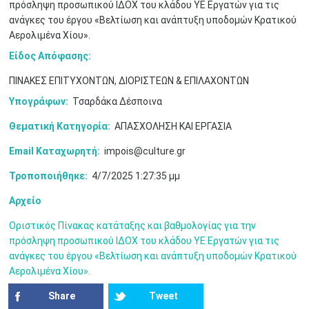
πρόσληψη προσωπικού ΙΔΟΧ του κλάδου ΥΕ Εργατών για τις
3
4
5
6
7
8
9
•
•
•
•
•
•
•
ανάγκες του έργου «Βελτίωση και ανάπτυξη υποδομών Κρατικού
Αερολιμένα Χίου».
10
11
12
13
14
15
16
•
•
•
•
•
•
•
Είδος Απόφασης:
ΠΙΝΑΚΕΣ ΕΠΙΤΥΧΟΝΤΩΝ, ΔΙΟΡΙΣΤΕΩΝ & ΕΠΙΛΑΧΟΝΤΩΝ
17
18
19
20
21
22
23
•
•
•
•
•
•
•
•
•
•
•
•
•
Υπογράφων:
Τσαρδάκα Δέσποινα
24
25
26
27
28
29
30
Θεματική Κατηγορία:
ΑΠΑΣΧΟΛΗΣΗ ΚΑΙ ΕΡΓΑΣΙΑ
•
•
•
•
•
•
•
Email Καταχωρητή:
impois@culture.gr
31
Ιουν
1
2
3
4
5
6
•
•
•
•
•
•
•
Τροποποιήθηκε:
4/7/2025 1:27:35 μμ
7
8
9
10
11
12
13
Αρχείο
•
•
•
•
•
•
•
Οριστικός Πίνακας κατάταξης και βαθμολογίας για την
14
15
16
17
18
19
20
πρόσληψη προσωπικού ΙΔΟΧ του κλάδου ΥΕ Εργατών για τις
•
•
•
•
•
•
•
ανάγκες του έργου «Βελτίωση και ανάπτυξη υποδομών Κρατικού
Αερολιμένα Χίου».
21
22
23
24
25
26
27
•
•
•
•
•
•
•
Share
Tweet