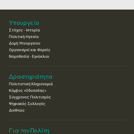
18
19
20
21
22
23
24
•
•
•
•
•
•
•
25
26
27
28
29
30
31
Υπουργείο
•
•
•
•
•
•
•
Στόχος - Ιστορία
Πολιτική Ηγεσία
Δομή Υπουργείου
Οργανισμοί και Φορείς
Νομοθεσία - Εγκύκλιοι
Δραστηριότητα
Πολιτιστική Κληρονομιά
Κόμβος «Οδυσσέας»
Σύγχρονος Πολιτισμός
Ψηφιακές Συλλογές
Διεθνώς
Για τον Πολίτη