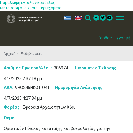
Παράλειψη εντολών κορδέλας
Μετάβαση στο κύριο περιεχόμενο
ελ
en
Search
Menu
Είσοδος
|
Εγγραφή
Αρχική
Εκδηλώσεις
Αριθμός Πρωτοκόλλου:
306974
Ημερομηνία Έκδοσης:
4/7/2025 2:37:18 μμ
ΑΔΑ:
9ΗΟ246ΝΚΟΤ-Ω41
Ημερομηνία Ανάρτησης:
4/7/2025 4:27:34 μμ
Φορέας:
Εφορεία Αρχαιοτήτων Χίου
Θέμα:
Μαϊ
1
2
•
•
Οριστικός Πίνακας κατάταξης και βαθμολογίας για την