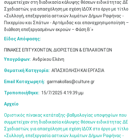
συμμετείχαν στη διαδικασία κάλυψης θέσεων ειδικότητας ΔΕ
Μαϊ
1
2
Σχεδιαστών, για απασχόληση με σχέση ΙΔΟΧ στο έργο με τίτλο
•
•
«Συλλογή, επεξεργασία αστικών λυμάτων Δήμων Ραφήνας -
Πικερμίου και Σπάτων - Αρτέμιδας και επαναχρησιμοποίηση –
3
4
5
6
7
8
9
•
•
•
•
•
•
•
διάθεση επεξεργασμένων εκροών – Φάση Β΄»
Είδος Απόφασης:
10
11
12
13
14
15
16
•
•
•
•
•
•
•
ΠΙΝΑΚΕΣ ΕΠΙΤΥΧΟΝΤΩΝ, ΔΙΟΡΙΣΤΕΩΝ & ΕΠΙΛΑΧΟΝΤΩΝ
17
18
19
20
21
22
23
Υπογράφων:
Ανδρίκου Ελένη
•
•
•
•
•
•
•
•
•
•
•
•
•
Θεματική Κατηγορία:
ΑΠΑΣΧΟΛΗΣΗ ΚΑΙ ΕΡΓΑΣΙΑ
24
25
26
27
28
29
30
•
•
•
•
•
•
•
Email Καταχωρητή:
garmakollas@culture.gr
Τροποποιήθηκε:
15/7/2025 4:19:39 μμ
31
Ιουν
1
2
3
4
5
6
•
•
•
•
•
•
•
Αρχείο
7
8
9
10
11
12
13
•
•
•
•
•
•
•
Οριστικός πίνακας κατάταξης-βαθμολογίας υποψηφίων που
συμμετείχαν στη διαδικασία κάλυψης θέσεων ειδικότητας ΔΕ
14
15
16
17
18
19
20
Σχεδιαστών, για απασχόληση με σχέση ΙΔΟΧ στο έργο με τίτλο
•
•
•
•
•
•
•
«Συλλογή, επεξεργασία αστικών λυμάτων Δήμων Ραφήνας -