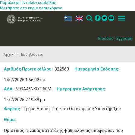
Παράλειψη εντολών κορδέλας
Μετάβαση στο κύριο περιεχόμενο
ελ
en
Search
Menu
Είσοδος
|
Εγγραφή
Αρχική
Εκδηλώσεις
Αριθμός Πρωτοκόλλου:
322560
Ημερομηνία Έκδοσης:
14/7/2025 1:56:02 πμ
ΑΔΑ:
6ΞΘΑ46ΝΚΟΤ-60Μ
Ημερομηνία Ανάρτησης:
15/7/2025 7:19:38 μμ
Φορέας:
Τμήμα Διοικητικής και Οικονομικής Υποστήριξης
Θέμα:
Οριστικός πίνακας κατάταξης-βαθμολογίας υποψηφίων που