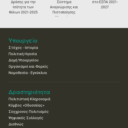
Δράσης για την
Σύστημα
στο ΕΣΠΑ 2021-
11
12
13
14
15
16
17
Ισότητα των
Αναγνώρισης και
2027
•
•
•
•
•
•
•
Φύλων 2021-2025
Πιστοποίησης
Μουσείων
18
19
20
21
22
23
24
•
•
•
•
•
•
•
25
26
27
28
29
30
31
Υπουργείο
•
•
•
•
•
•
•
Στόχος - Ιστορία
Πολιτική Ηγεσία
Δομή Υπουργείου
Οργανισμοί και Φορείς
Νομοθεσία - Εγκύκλιοι
Δραστηριότητα
Πολιτιστική Κληρονομιά
Κόμβος «Οδυσσέας»
Σύγχρονος Πολιτισμός
Ψηφιακές Συλλογές
Διεθνώς