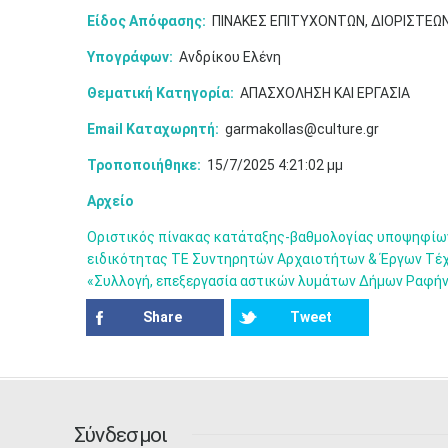
Είδος Απόφασης:
ΠΙΝΑΚΕΣ ΕΠΙΤΥΧΟΝΤΩΝ, ΔΙΟΡΙΣΤΕΩ
Υπογράφων:
Ανδρίκου Ελένη
Θεματική Κατηγορία:
ΑΠΑΣΧΟΛΗΣΗ ΚΑΙ ΕΡΓΑΣΙΑ
Email Καταχωρητή:
garmakollas@culture.gr
Τροποποιήθηκε:
15/7/2025 4:21:02 μμ
Αρχείο
Οριστικός πίνακας κατάταξης-βαθμολογίας υποψηφίων
ειδικότητας TΕ Συντηρητών Αρχαιοτήτων & Έργων Τέχν
«Συλλογή, επεξεργασία αστικών λυμάτων Δήμων Ραφήνα
Share
Tweet
Σύνδεσμοι