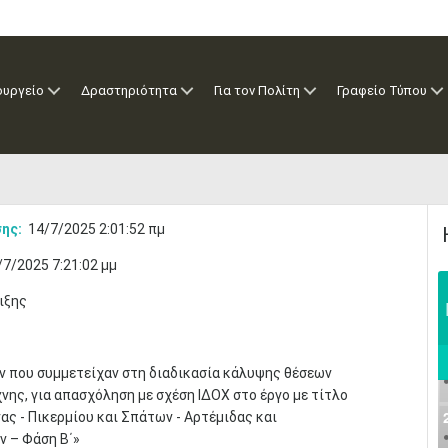
ουργείο
Δραστηριότητα
Για τον Πολίτη
Γραφείο Τύπου
ης:
14/7/2025 2:01:52 πμ
/7/2025 7:21:02 μμ
ιξης
 που συμμετείχαν στη διαδικασία κάλυψης θέσεων
ης, για απασχόληση με σχέση ΙΔΟΧ στο έργο με τίτλο
ς - Πικερμίου και Σπάτων - Αρτέμιδας και
 – Φάση Β΄»