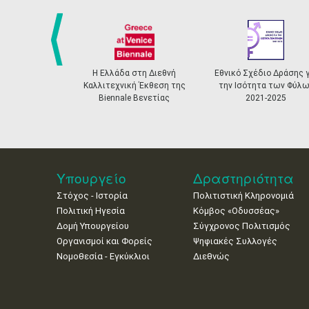
prev
Η Ελλάδα στη Διεθνή
Εθνικό Σχέδιο Δράσης γ
Καλλιτεχνική Έκθεση της
την Ισότητα των Φύλω
Biennale Βενετίας
2021-2025
Υπουργείο
Δραστηριότητα
Στόχος - Ιστορία
Πολιτιστική Κληρονομιά
Πολιτική Ηγεσία
Κόμβος «Οδυσσέας»
Δομή Υπουργείου
Σύγχρονος Πολιτισμός
Οργανισμοί και Φορείς
Ψηφιακές Συλλογές
Νομοθεσία - Εγκύκλιοι
Διεθνώς