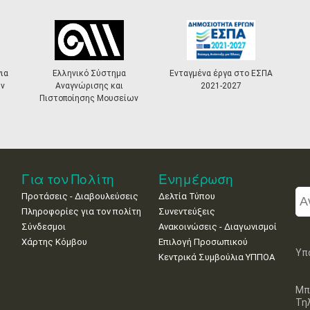
ια
Ελληνικό Σύστημα
Ενταγμένα έργα στο ΕΣΠΑ
ν
Αναγνώρισης και
2021-2027
Πιστοποίησης Μουσείων
Για τον Πολίτη
Ενημέρωση
Προτάσεις - Διαβουλεύσεις
Δελτία Τύπου
Πληροφορίες για τον πολίτη
Συνεντεύξεις
Σύνδεσμοι
Ανακοινώσεις - Διαγωνισμοί
Χάρτης Κόμβου
Επιλογή Προσωπικού
Υπ
Κεντρικά Συμβούλια ΥΠΠΟΑ
Μπ
Τη