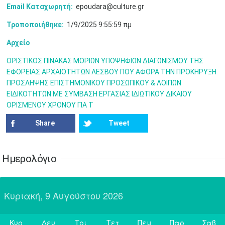
•
•
•
•
•
•
Email Καταχωρητή:
epoudara@culture.gr
Τροποποιήθηκε:
1/9/2025 9:55:59 πμ
7
8
9
10
11
12
13
•
•
•
•
•
•
•
Αρχείο
14
15
16
17
18
19
20
•
•
•
•
•
•
•
ΟΡΙΣΤΙΚΟΣ ΠΙΝΑΚΑΣ ΜΟΡΙΩΝ ΥΠΟΨΗΦΙΩΝ ΔΙΑΓΩΝΙΣΜΟΥ ΤΗΣ
ΕΦΟΡΕΙΑΣ ΑΡΧΑΙΟΤΗΤΩΝ ΛΕΣΒΟΥ ΠΟΥ ΑΦΟΡΑ ΤΗΝ ΠΡΟΚΗΡΥΞΗ
21
22
23
24
25
26
27
ΠΡΟΣΛΗΨΗΣ ΕΠΙΣΤΗΜΟΝΙΚΟΥ ΠΡΟΣΩΠΙΚΟΥ & ΛΟΙΠΩΝ
•
•
•
•
•
•
•
ΕΙΔΙΚΟΤΗΤΩΝ ΜΕ ΣΥΜΒΑΣΗ ΕΡΓΑΣΙΑΣ ΙΔΙΩΤΙΚΟΥ ΔΙΚΑΙΟΥ
ΟΡΙΣΜΕΝΟΥ ΧΡΟΝΟΥ ΓΙΑ Τ
28
29
30
Ιουλ
1
2
3
4
•
•
•
•
•
•
•
•
•
•
Share
Tweet
5
6
7
8
9
10
11
•
•
•
•
•
•
•
•
•
•
•
•
•
•
Ημερολόγιο
12
13
14
15
16
17
18
•
•
•
•
•
•
•
•
•
•
•
•
•
•
Κυριακή, 9 Αυγούστου 2026
19
20
21
22
23
24
25
•
•
•
•
•
•
•
•
•
•
•
Κυρ
Δευ
Τρι
Τετ
Πεμ
Παρ
Σαβ
26
27
28
29
30
31
Αυγ
1
Σήμερα