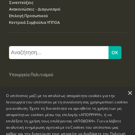
Συνεντεύξεις
Ανακοινώσεις - Διαγωνισμοί
Επιλογή Προσωπικού
Κεντρικά Συμβούλια ΥΠΠΟΑ
Υπουργείο Πολιτισμού
×
Μπουμπουλίνας 20-22, 106 82 Αθήνα
Ο ιστότοπος μαζί με τα απολύτως απαραίτητα cookies για την
Τηλ: +30 2131322100, 2131322421
mail: grplk@culture.gr
λειτουργία του ιστότοπου με τη συναίνεση σας χρησιμοποιεί cookies
για ανάλυση. Έχετε τη δυνατότητα να αρνηθείτε τη χρήση των μη
απαραίτητων cookies μέσω της επιλογής «ΑΠΟΡΡΙΨΗ», ή να
επιλέξετε τη χρήση τους επιλέγοντας «ΑΠΟΔΟΧΗ». Για να λάβετε
αναλυτική ενημέρωση σχετικά με τα Cookies του ιστότοπου μας
καθώς και την διαχείριση τους μπορείτε να διαβάσετε την
Πολιτική