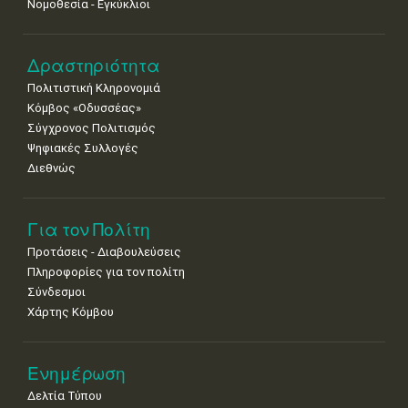
Νομοθεσία - Εγκύκλιοι
•
•
•
•
•
•
•
22
23
24
25
26
27
28
•
•
•
•
•
•
•
Δραστηριότητα
Πολιτιστική Κληρονομιά
29
30
Κόμβος «Οδυσσέας»
•
•
Σύγχρονος Πολιτισμός
Ψηφιακές Συλλογές
Διεθνώς
Για τον Πολίτη
Προτάσεις - Διαβουλεύσεις
Πληροφορίες για τον πολίτη
Σύνδεσμοι
Χάρτης Κόμβου
Ενημέρωση
Δελτία Τύπου