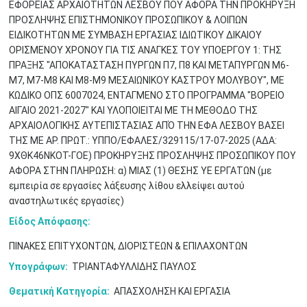
ΕΦΟΡΕΙΑΣ ΑΡΧΑΙΟΤΗΤΩΝ ΛΕΣΒΟΥ ΠΟΥ ΑΦΟΡΑ ΤΗΝ ΠΡΟΚΗΡΥΞΗ
ΠΡΟΣΛΗΨΗΣ ΕΠΙΣΤΗΜΟΝΙΚΟΥ ΠΡΟΣΩΠΙΚΟΥ & ΛΟΙΠΩΝ
ΕΙΔΙΚΟΤΗΤΩΝ ΜΕ ΣΥΜΒΑΣΗ ΕΡΓΑΣΙΑΣ ΙΔΙΩΤΙΚΟΥ ΔΙΚΑΙΟΥ
ΟΡΙΣΜΕΝΟΥ ΧΡΟΝΟΥ ΓΙΑ ΤΙΣ ΑΝΑΓΚΕΣ ΤΟΥ ΥΠΟΕΡΓΟΥ 1: ΤΗΣ
ΠΡΑΞΗΣ "ΑΠΟΚΑΤΑΣΤΑΣΗ ΠΥΡΓΩΝ Π7, Π8 ΚΑΙ ΜΕΤΑΠΥΡΓΩΝ Μ6-
Μ7, Μ7-Μ8 ΚΑΙ Μ8-Μ9 ΜΕΣΑΙΩΝΙΚΟΥ ΚΑΣΤΡΟΥ ΜΟΛΥΒΟΥ", ΜΕ
ΚΩΔΙΚΟ ΟΠΣ 6007024, ΕΝΤΑΓΜΕΝΟ ΣΤΟ ΠΡΟΓΡΑΜΜΑ "ΒΟΡΕΙΟ
ΑΙΓΑΙΟ 2021-2027" ΚΑΙ ΥΛΟΠΟΙΕΙΤΑΙ ΜΕ ΤΗ ΜΕΘΟΔΟ ΤΗΣ
ΑΡΧΑΙΟΛΟΓΙΚΗΣ ΑΥΤΕΠΙΣΤΑΣΙΑΣ ΑΠΌ ΤΗΝ ΕΦΑ ΛΕΣΒΟΥ ΒΑΣΕΙ
ΤΗΣ ΜΕ ΑΡ. ΠΡΩΤ.: ΥΠΠΟ/ΕΦΑΛΕΣ/329115/17-07-2025 (ΑΔΑ:
9ΧΘΚ46ΝΚΟΤ-ΓΟΕ) ΠΡΟΚΗΡΥΞΗΣ ΠΡΟΣΛΗΨΗΣ ΠΡΟΣΩΠΙΚΟΥ ΠΟΥ
ΑΦΟΡΑ ΣΤΗΝ ΠΛΗΡΩΣΗ: α) ΜΙΑΣ (1) ΘΕΣΗΣ ΥΕ ΕΡΓΑΤΩΝ (με
εμπειρία σε εργασίες λάξευσης λίθου ελλείψει αυτού
αναστηλωτικές εργασίες)
Είδος Απόφασης:
ΠΙΝΑΚΕΣ ΕΠΙΤΥΧΟΝΤΩΝ, ΔΙΟΡΙΣΤΕΩΝ & ΕΠΙΛΑΧΟΝΤΩΝ
Υπογράφων:
ΤΡΙΑΝΤΑΦΥΛΛΙΔΗΣ ΠΑΥΛΟΣ
Θεματική Κατηγορία:
ΑΠΑΣΧΟΛΗΣΗ ΚΑΙ ΕΡΓΑΣΙΑ
Ιουν
1
2
3
4
5
6