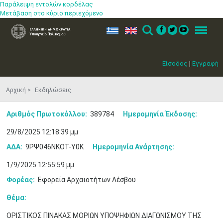
Παράλειψη εντολών κορδέλας
Μετάβαση στο κύριο περιεχόμενο
ελ
en
Search
Menu
Είσοδος
|
Εγγραφή
Αρχική
Εκδηλώσεις
Αριθμός Πρωτοκόλλου:
389784
Ημερομηνία Έκδοσης:
29/8/2025 12:18:39 μμ
ΑΔΑ:
9ΡΨ046ΝΚΟΤ-Υ0Κ
Ημερομηνία Ανάρτησης:
1/9/2025 12:55:59 μμ
Φορέας:
Εφορεία Αρχαιοτήτων Λέσβου
Θέμα:
ΟΡΙΣΤΙΚΟΣ ΠΙΝΑΚΑΣ ΜΟΡΙΩΝ ΥΠΟΨΗΦΙΩΝ ΔΙΑΓΩΝΙΣΜΟΥ ΤΗΣ