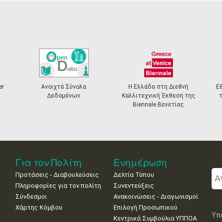
er
Ανοιχτά Σύνολα
Η Ελλάδα στη Διεθνή
Ε
Δεδομένων
Καλλιτεχνική Έκθεση της
Biennale Βενετίας
Για τον Πολίτη
Ενημέρωση
Προτάσεις - Διαβουλεύσεις
Δελτία Τύπου
Πληροφορίες για τον πολίτη
Συνεντεύξεις
Σύνδεσμοι
Ανακοινώσεις - Διαγωνισμοί
Χάρτης Κόμβου
Επιλογή Προσωπικού
Υπ
Κεντρικά Συμβούλια ΥΠΠΟΑ