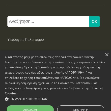
Υπουργείο Πολιτισμού
×
Μπουμπουλίνας 20-22, 106 82 Αθήνα
Ο ιστότοπος μαζί με τα απολύτως απαραίτητα cookies για την
Τηλ: +30 2131322100, 2131322421
mail: grplk@culture.gr
λειτουργία του ιστότοπου με τη συναίνεση σας χρησιμοποιεί cookies
για ανάλυση. Έχετε τη δυνατότητα να αρνηθείτε τη χρήση των μη
απαραίτητων cookies μέσω της επιλογής «ΑΠΟΡΡΙΨΗ», ή να
επιλέξετε τη χρήση τους επιλέγοντας «ΑΠΟΔΟΧΗ». Για να λάβετε
αναλυτική ενημέρωση σχετικά με τα Cookies του ιστότοπου μας
καθώς και την διαχείριση τους μπορείτε να διαβάσετε την
Πολιτική
Πνευματικά Δικαιώματα © 1995-2026 Υπουργείο Πολιτισμού
Cookies
ΕΜΦΆΝΙΣΗ ΛΕΠΤΟΜΕΡΕΙΏΝ
Πληροφορίες Ιστοσελίδας
Δήλωση Προσβασιμότητας
ΑΠΟΔΟΧΉ
ΑΠΌΡΡΙΨΗ