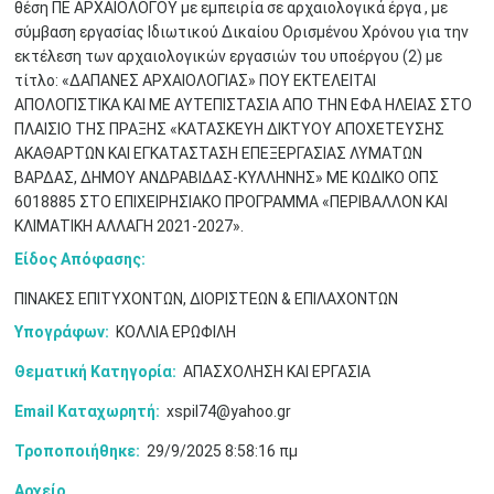
θέση ΠΕ ΑΡΧΑΙΟΛΟΓΟΥ με εμπειρία σε αρχαιολογικά έργα , με
σύμβαση εργασίας Ιδιωτικού Δικαίου Ορισμένου Χρόνου για την
εκτέλεση των αρχαιολογικών εργασιών του υποέργου (2) με
τίτλο: «ΔΑΠΑΝΕΣ ΑΡΧΑΙΟΛΟΓΙΑΣ» ΠΟΥ ΕΚΤΕΛΕΙΤΑΙ
ΑΠΟΛΟΓΙΣΤΙΚΑ ΚΑΙ ΜΕ ΑΥΤΕΠΙΣΤΑΣΙΑ ΑΠΟ ΤΗΝ ΕΦΑ ΗΛΕΙΑΣ ΣΤΟ
ΠΛΑΙΣΙΟ ΤΗΣ ΠΡΑΞΗΣ «ΚΑΤΑΣΚΕΥΗ ΔΙΚΤΥΟΥ ΑΠΟΧΕΤΕΥΣΗΣ
Μαϊ
1
2
ΑΚΑΘΑΡΤΩΝ ΚΑΙ ΕΓΚΑΤΑΣΤΑΣΗ ΕΠΕΞΕΡΓΑΣΙΑΣ ΛΥΜΑΤΩΝ
•
•
ΒΑΡΔΑΣ, ΔΗΜΟΥ ΑΝΔΡΑΒΙΔΑΣ-ΚΥΛΛΗΝΗΣ» ΜΕ ΚΩΔΙΚΟ ΟΠΣ
6018885 ΣΤΟ ΕΠΙΧΕΙΡΗΣΙΑΚΟ ΠΡΟΓΡΑΜΜΑ «ΠΕΡΙΒΑΛΛΟΝ ΚΑΙ
3
4
5
6
7
8
9
•
•
•
•
•
•
•
ΚΛΙΜΑΤΙΚΗ ΑΛΛΑΓΗ 2021-2027».
Είδος Απόφασης:
10
11
12
13
14
15
16
•
•
•
•
•
•
•
ΠΙΝΑΚΕΣ ΕΠΙΤΥΧΟΝΤΩΝ, ΔΙΟΡΙΣΤΕΩΝ & ΕΠΙΛΑΧΟΝΤΩΝ
17
18
19
20
21
22
23
Υπογράφων:
ΚΟΛΛΙΑ ΕΡΩΦΙΛΗ
•
•
•
•
•
•
•
•
•
•
•
•
•
Θεματική Κατηγορία:
ΑΠΑΣΧΟΛΗΣΗ ΚΑΙ ΕΡΓΑΣΙΑ
24
25
26
27
28
29
30
•
•
•
•
•
•
•
Email Καταχωρητή:
xspil74@yahoo.gr
Τροποποιήθηκε:
29/9/2025 8:58:16 πμ
31
Ιουν
1
2
3
4
5
6
•
•
•
•
•
•
•
Αρχείο