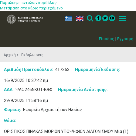
Παράλειψη εντολών κορδέλας
Μετάβαση στο κύριο περιεχόμενο
ελ
en
Search
Menu
Είσοδος
|
Εγγραφή
Αρχική
Εκδηλώσεις
Αριθμός Πρωτοκόλλου:
417363
Ημερομηνία Έκδοσης:
16/9/2025 10:37:42 πμ
ΑΔΑ:
ΨΛΟ246ΝΚΟΤ-Β9Φ
Ημερομηνία Ανάρτησης:
29/9/2025 11:58:16 πμ
Φορέας:
Εφορεία Αρχαιοτήτων Ηλείας
Θέμα:
ΟΡΙΣΤΙΚΟΣ ΠΙΝΑΚΑΣ ΜΟΡΙΩΝ ΥΠΟΨΗΦΙΩΝ ΔΙΑΓΩΝΙΣΜΟΥ Μία (1)