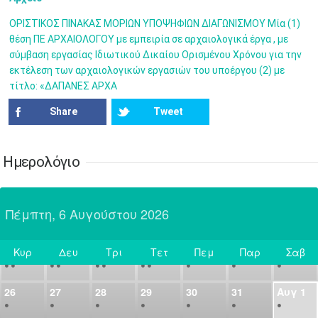
7
8
9
10
11
12
13
•
•
•
•
•
•
•
ΟΡΙΣΤΙΚΟΣ ΠΙΝΑΚΑΣ ΜΟΡΙΩΝ ΥΠΟΨΗΦΙΩΝ ΔΙΑΓΩΝΙΣΜΟΥ Μία (1)
θέση ΠΕ ΑΡΧΑΙΟΛΟΓΟΥ με εμπειρία σε αρχαιολογικά έργα , με
14
15
16
17
18
19
20
σύμβαση εργασίας Ιδιωτικού Δικαίου Ορισμένου Χρόνου για την
•
•
•
•
•
•
•
εκτέλεση των αρχαιολογικών εργασιών του υποέργου (2) με
τίτλο: «ΔΑΠΑΝΕΣ ΑΡΧΑ
21
22
23
24
25
26
27
•
•
•
•
•
•
•
Share
Tweet
28
29
30
Ιουλ
1
2
3
4
•
•
•
•
•
•
•
•
•
•
Ημερολόγιο
5
6
7
8
9
10
11
•
•
•
•
•
•
•
•
•
•
•
•
•
•
Πέμπτη, 6 Αυγούστου 2026
12
13
14
15
16
17
18
•
•
•
•
•
•
•
•
•
•
•
•
•
•
Κυρ
Δευ
Τρι
Τετ
Πεμ
Παρ
Σαβ
19
20
21
22
23
24
25
Σήμερα
•
•
•
•
•
•
•
•
•
•
•
26
27
28
29
30
31
Αυγ
1
•
•
•
•
•
•
•