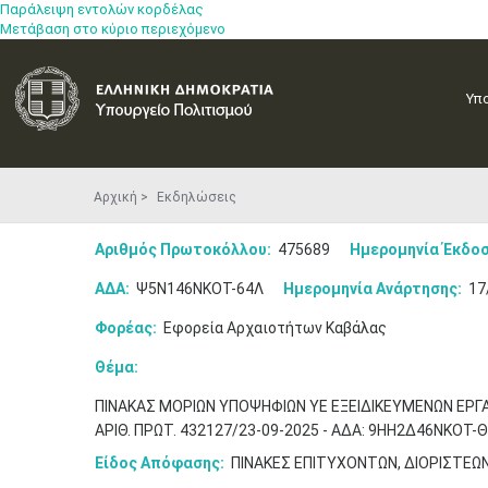
Παράλειψη εντολών κορδέλας
Μετάβαση στο κύριο περιεχόμενο
Υπ
Αρχική
Εκδηλώσεις
Αριθμός Πρωτοκόλλου:
475689
Ημερομηνία Έκδοσ
ΑΔΑ:
Ψ5Ν146ΝΚΟΤ-64Λ
Ημερομηνία Ανάρτησης:
17
Φορέας:
Εφορεία Αρχαιοτήτων Καβάλας
Θέμα:
ΠΙΝΑΚΑΣ ΜΟΡΙΩΝ ΥΠΟΨΗΦΙΩΝ YΕ ΕΞΕΙΔΙΚΕΥΜΕΝΩΝ ΕΡΓΑ
ΑΡΙΘ. ΠΡΩΤ. 432127/23-09-2025 - ΑΔΑ: 9ΗΗ2Δ46ΝΚΟΤ-Θ
Είδος Απόφασης:
ΠΙΝΑΚΕΣ ΕΠΙΤΥΧΟΝΤΩΝ, ΔΙΟΡΙΣΤΕΩ