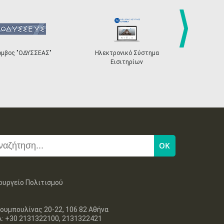
4
5
6
7
8
9
10
•
•
•
•
•
•
•
11
12
13
14
15
16
17
•
•
•
•
•
•
•
next
όμβος "ΟΔΥΣΣΕΑΣ"
Ηλεκτρονικό Σύστημα
«Η Ευρώπη σ
Εισιτηρίων
18
19
20
21
22
23
24
•
•
•
•
•
•
•
25
26
27
28
29
30
31
•
•
•
•
•
•
•
Νοε
1
2
3
4
5
6
7
•
•
•
•
•
•
•
8
9
10
11
12
13
14
•
•
•
•
•
•
•
15
16
17
18
19
20
21
ουργείο Πολιτισμού
•
•
•
•
•
•
•
22
23
24
25
26
27
28
ουμπουλίνας 20-22, 106 82 Αθήνα
•
•
•
•
•
•
•
λ: +30 2131322100, 2131322421