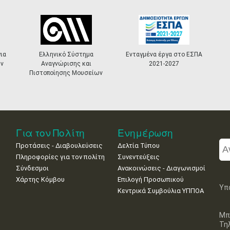
ια
Ελληνικό Σύστημα
Ενταγμένα έργα στο ΕΣΠΑ
ν
Αναγνώρισης και
2021-2027
Πιστοποίησης Μουσείων
Για τον Πολίτη
Ενημέρωση
Προτάσεις - Διαβουλεύσεις
Δελτία Τύπου
Πληροφορίες για τον πολίτη
Συνεντεύξεις
Σύνδεσμοι
Ανακοινώσεις - Διαγωνισμοί
Χάρτης Κόμβου
Επιλογή Προσωπικού
Υπ
Κεντρικά Συμβούλια ΥΠΠΟΑ
Μπ
Τη