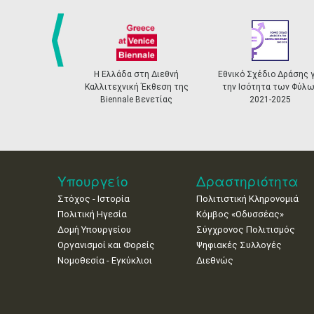
prev
Η Ελλάδα στη Διεθνή
Εθνικό Σχέδιο Δράσης γ
Καλλιτεχνική Έκθεση της
την Ισότητα των Φύλω
Biennale Βενετίας
2021-2025
Υπουργείο
Δραστηριότητα
Στόχος - Ιστορία
Πολιτιστική Κληρονομιά
Πολιτική Ηγεσία
Κόμβος «Οδυσσέας»
Δομή Υπουργείου
Σύγχρονος Πολιτισμός
Οργανισμοί και Φορείς
Ψηφιακές Συλλογές
Νομοθεσία - Εγκύκλιοι
Διεθνώς