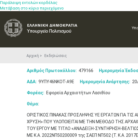
Παράλειψη εντολών κορδέλας
Μετάβαση στο κύριο περιεχόμενο
Υπ
Αρχική
Εκδηλώσεις
Αριθμός Πρωτοκόλλου:
479166
Ημερομηνία Έκδοσ
ΑΔΑ:
9ΥΠΥ46ΝΚΟΤ-Α9Ε
Ημερομηνία Ανάρτησης:
20
Φορέας:
Εφορεία Αρχαιοτήτων Λασιθίου
Θέμα:
ΟΡΙΣΤΙΚΟΣ ΠΙΝΑΚΑΣ ΠΡΟΣΛΗΨΗΣ ΥΕ ΕΡΓΑΤΩΝ ΓΙΑ ΤΙΣ
ΧΡΥΣΗ» ΠΟΥ ΥΛΟΠΟΙΕΙΤΑΙ ΜΕ ΤΗΝ ΜΕΘΟΔΟ ΤΗΣ ΑΡΧΑΙ
ΤΟΥ ΕΡΓΟΥ ΜΕ ΤΙΤΛΟ «ΑΝΑΔΕΙΞΗ-ΣΥΝΤΗΡΗΣΗ-ΒΕΛΤΙΩ
ΜΕ Κ.Α. 2022ΝΠ50200009 της ΣΑΕΠ ΝΠ502 (Τ. Κ.Α. 201