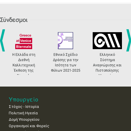
•
•
•
•
•
•
•
•
•
20
21
22
23
24
25
26
•
•
•
•
•
•
•
Σύνδεσμοι
27
28
29
30
Οκτ
1
2
3
•
•
•
•
•
•
•
4
5
6
7
8
9
10
•
•
•
•
•
•
•
prev
ne
Η Ελλάδα στη
Εθνικό Σχέδιο
Ελληνικό
Διεθνή
Δράσης για την
Σύστημα
11
12
13
14
15
16
17
Καλλιτεχνική
Ισότητα των
Αναγνώρισης και
•
•
•
•
•
•
•
Έκθεση της
Φύλων 2021-2025
Πιστοποίησης
Biennale
Μουσείων
18
19
20
21
22
23
24
Βενετίας
•
•
•
•
•
•
•
25
26
27
28
29
30
31
Υπουργείο
•
•
•
•
•
•
•
Στόχος - Ιστορία
Πολιτική Ηγεσία
Δομή Υπουργείου
Οργανισμοί και Φορείς