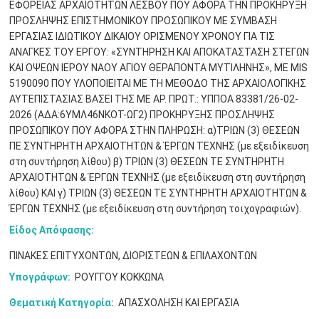
ΕΦΟΡΕΙΑΣ ΑΡΧΑΙΟΤΗΤΩΝ ΛΕΣΒΟΥ ΠΟΥ ΑΦΟΡΑ ΤΗΝ ΠΡΟΚΗΡΥΞΗ
ΠΡΟΣΛΗΨΗΣ ΕΠΙΣΤΗΜΟΝΙΚΟΥ ΠΡΟΣΩΠΙΚΟΥ ΜΕ ΣΥΜΒΑΣΗ
ΕΡΓΑΣΙΑΣ ΙΔΙΩΤΙΚΟΥ ΔΙΚΑΙΟΥ ΟΡΙΣΜΕΝΟΥ ΧΡΟΝΟΥ ΓΙΑ ΤΙΣ
ΑΝΑΓΚΕΣ ΤΟΥ ΕΡΓΟΥ: «ΣΥΝΤΗΡΗΣΗ ΚΑΙ ΑΠΟΚΑΤΑΣΤΑΣΗ ΣΤΕΓΩΝ
ΚΑΙ ΟΨΕΩΝ ΙΕΡΟΥ ΝΑΟΥ ΑΓΙΟΥ ΘΕΡΑΠΟΝΤΑ ΜΥΤΙΛΗΝΗΣ», ΜΕ ΜΙS
5190090 ΠΟΥ ΥΛΟΠΟΙΕΙΤΑΙ ΜΕ ΤΗ ΜΕΘΟΔΟ ΤΗΣ ΑΡΧΑΙΟΛΟΓΙΚΗΣ
ΑΥΤΕΠΙΣΤΑΣΙΑΣ ΒΑΣΕΙ ΤΗΣ ΜΕ ΑΡ. ΠΡΩΤ.: ΥΠΠΟΑ 83381/26-02-
2026 (ΑΔΑ:6ΥΜΛ46ΝΚΟΤ-ΩΓ2) ΠΡΟΚΗΡΥΞΗΣ ΠΡΟΣΛΗΨΗΣ
ΠΡΟΣΩΠΙΚΟΥ ΠΟΥ ΑΦΟΡΑ ΣΤΗΝ ΠΛΗΡΩΣΗ: α)ΤΡΙΩΝ (3) ΘΕΣΕΩΝ
ΠΕ ΣΥΝΤΗΡΗΤΗ ΑΡΧΑΙΟΤΗΤΩΝ & ΈΡΓΩΝ ΤΕΧΝΗΣ (με εξειδίκευση
Μαϊ
1
2
στη συντήρηση λίθου) β) ΤΡΙΩΝ (3) ΘΕΣΕΩΝ ΤΕ ΣΥΝΤΗΡΗΤΗ
•
•
ΑΡΧΑΙΟΤΗΤΩΝ & ΈΡΓΩΝ ΤΕΧΝΗΣ (με εξειδίκευση στη συντήρηση
λίθου) ΚΑΙ γ) ΤΡΙΩΝ (3) ΘΕΣΕΩΝ ΤΕ ΣΥΝΤΗΡΗΤΗ ΑΡΧΑΙΟΤΗΤΩΝ &
3
4
5
6
7
8
9
•
•
•
•
•
•
•
ΈΡΓΩΝ ΤΕΧΝΗΣ (με εξειδίκευση στη συντήρηση τοιχογραφιών).
Είδος Απόφασης:
10
11
12
13
14
15
16
•
•
•
•
•
•
•
ΠΙΝΑΚΕΣ ΕΠΙΤΥΧΟΝΤΩΝ, ΔΙΟΡΙΣΤΕΩΝ & ΕΠΙΛΑΧΟΝΤΩΝ
17
18
19
20
21
22
23
Υπογράφων:
ΡΟΥΓΓΟΥ ΚΟΚΚΩΝΑ
•
•
•
•
•
•
•
•
•
•
•
•
•
Θεματική Κατηγορία:
ΑΠΑΣΧΟΛΗΣΗ ΚΑΙ ΕΡΓΑΣΙΑ
24
25
26
27
28
29
30