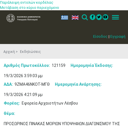
Παράλειψη εντολών κορδέλας
Μετάβαση στο κύριο περιεχόμενο
ελ
en
Search
Menu
Είσοδος
|
Εγγραφή
Αρχική
Εκδηλώσεις
Αριθμός Πρωτοκόλλου:
121159
Ημερομηνία Έκδοσης:
19/3/2026 3:59:03 μμ
ΑΔΑ:
9ΖΜΑ46ΝΚΟΤ-ΜΓΘ
Ημερομηνία Ανάρτησης:
19/3/2026 4:21:09 μμ
Φορέας:
Εφορεία Αρχαιοτήτων Λέσβου
Θέμα:
ΠΡΟΣΩΡΙΝΟΣ ΠΙΝΑΚΑΣ ΜΟΡΙΩΝ ΥΠΟΨΗΦΙΩΝ ΔΙΑΓΩΝΙΣΜΟΥ ΤΗΣ