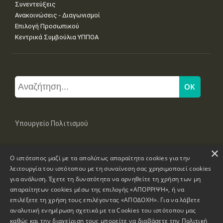
Συνεντεύξεις
Ανακοινώσεις - Διαγωνισμοί
Επιλογή Προσωπικού
Κεντρικά Συμβούλια ΥΠΠΟΑ
Υπουργείο Πολιτισμού
×
Μπουμπουλίνας 20-22, 106 82 Αθήνα
Ο ιστότοπος μαζί με τα απολύτως απαραίτητα cookies για την
Τηλ: +30 2131322100, 2131322421
mail: grplk@culture.gr
λειτουργία του ιστότοπου με τη συναίνεση σας χρησιμοποιεί cookies
για ανάλυση. Έχετε τη δυνατότητα να αρνηθείτε τη χρήση των μη
απαραίτητων cookies μέσω της επιλογής «ΑΠΟΡΡΙΨΗ», ή να
επιλέξετε τη χρήση τους επιλέγοντας «ΑΠΟΔΟΧΗ». Για να λάβετε
αναλυτική ενημέρωση σχετικά με τα Cookies του ιστότοπου μας
καθώς και την διαχείριση τους μπορείτε να διαβάσετε την
Πολιτική