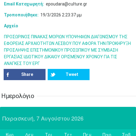
•
•
•
•
•
•
•
Email Καταχωρητή:
epoudara@culture.gr
Τροποποιήθηκε:
19/3/2026 2:23:37 μμ
31
Ιουν
1
2
3
4
5
6
•
•
•
•
•
•
•
Αρχείο
7
8
9
10
11
12
13
•
•
•
•
•
•
•
ΠΡΟΣΩΡΙΝΟΣ ΠΙΝΑΚΑΣ ΜΟΡΙΩΝ ΥΠΟΨΗΦΙΩΝ ΔΙΑΓΩΝΙΣΜΟΥ ΤΗΣ
ΕΦΟΡΕΙΑΣ ΑΡΧΑΙΟΤΗΤΩΝ ΛΕΣΒΟΥ ΠΟΥ ΑΦΟΡΑ ΤΗΝ ΠΡΟΚΗΡΥΞΗ
14
15
16
17
18
19
20
ΠΡΟΣΛΗΨΗΣ ΕΠΙΣΤΗΜΟΝΙΚΟΥ ΠΡΟΣΩΠΙΚΟΥ ΜΕ ΣΥΜΒΑΣΗ
•
•
•
•
•
•
•
ΕΡΓΑΣΙΑΣ ΙΔΙΩΤΙΚΟΥ ΔΙΚΑΙΟΥ ΟΡΙΣΜΕΝΟΥ ΧΡΟΝΟΥ ΓΙΑ ΤΙΣ
ΑΝΑΓΚΕΣ ΤΟΥ ΕΡΓ
21
22
23
24
25
26
27
•
•
•
•
•
•
•
Share
Tweet
28
29
30
Ιουλ
1
2
3
4
•
•
•
•
•
•
•
•
•
•
Ημερολόγιο
5
6
7
8
9
10
11
•
•
•
•
•
•
•
•
•
•
•
•
•
•
Παρασκευή, 7 Αυγούστου 2026
12
13
14
15
16
17
18
•
•
•
•
•
•
•
•
•
•
•
•
•
•
Κυρ
Δευ
Τρι
Τετ
Πεμ
Παρ
Σαβ
19
20
21
22
23
24
25
Σήμερα