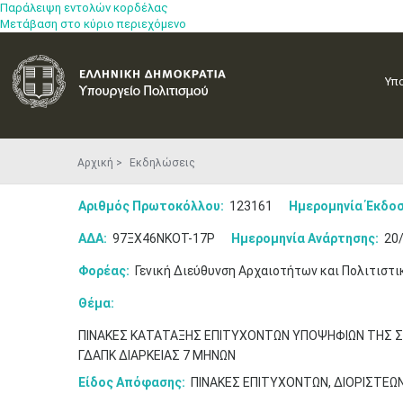
Παράλειψη εντολών κορδέλας
Μετάβαση στο κύριο περιεχόμενο
Υπ
Αρχική
Εκδηλώσεις
Αριθμός Πρωτοκόλλου:
123161
Ημερομηνία Έκδοσ
ΑΔΑ:
97ΞΧ46ΝΚΟΤ-17Ρ
Ημερομηνία Ανάρτησης:
20/
Φορέας:
Γενική Διεύθυνση Αρχαιοτήτων και Πολιτιστι
Θέμα:
ΠΙΝΑΚΕΣ ΚΑΤΑΤΑΞΗΣ ΕΠΙΤΥΧΟΝΤΩΝ ΥΠΟΨΗΦΙΩΝ ΤΗΣ Σ
ΓΔΑΠΚ ΔΙΑΡΚΕΙΑΣ 7 ΜΗΝΩΝ
Είδος Απόφασης:
ΠΙΝΑΚΕΣ ΕΠΙΤΥΧΟΝΤΩΝ, ΔΙΟΡΙΣΤΕΩ