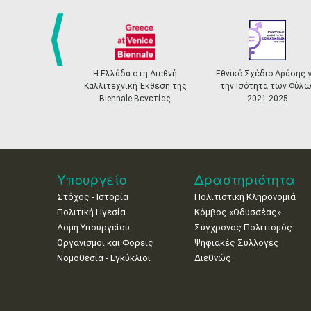
prev
Η Ελλάδα στη Διεθνή
Εθνικό Σχέδιο Δράσης γ
Καλλιτεχνική Έκθεση της
την Ισότητα των Φύλω
Biennale Βενετίας
2021-2025
Υπουργείο
Δραστηριότητα
Στόχος - Ιστορία
Πολιτιστική Κληρονομιά
Πολιτική Ηγεσία
Κόμβος «Οδυσσέας»
Δομή Υπουργείου
Σύγχρονος Πολιτισμός
Οργανισμοί και Φορείς
Ψηφιακές Συλλογές
Νομοθεσία - Εγκύκλιοι
Διεθνώς