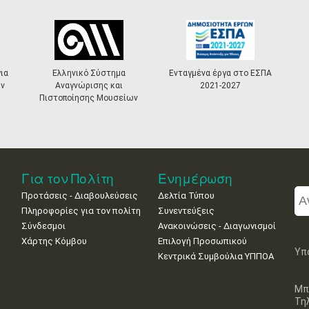
ια
Ελληνικό Σύστημα
Ενταγμένα έργα στο ΕΣΠΑ
ν
Αναγνώρισης και
2021-2027
Πιστοποίησης Μουσείων
Για τον Πολίτη
Ενημέρωση
Προτάσεις - Διαβουλεύσεις
Δελτία Τύπου
Πληροφορίες για τον πολίτη
Συνεντεύξεις
Σύνδεσμοι
Ανακοινώσεις - Διαγωνισμοί
Χάρτης Κόμβου
Επιλογή Προσωπικού
Υπ
Κεντρικά Συμβούλια ΥΠΠΟΑ
Μπ
Τη