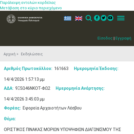
Παράλειψη εντολών κορδέλας
Μετάβαση στο κύριο περιεχόμενο
ελ
en
Search
Menu
Είσοδος
|
Εγγραφή
Αρχική
Εκδηλώσεις
Αριθμός Πρωτοκόλλου:
161663
Ημερομηνία Έκδοσης:
14/4/2026 1:57:13 μμ
ΑΔΑ:
9Ξ5Ω46ΝΚΟΤ-ΦΩ2
Ημερομηνία Ανάρτησης:
14/4/2026 3:45:03 μμ
Φορέας:
Εφορεία Αρχαιοτήτων Λέσβου
Θέμα:
ΟΡΙΣΤΙΚΟΣ ΠΙΝΑΚΑΣ ΜΟΡΙΩΝ ΥΠΟΨΗΦΙΩΝ ΔΙΑΓΩΝΙΣΜΟΥ ΤΗΣ