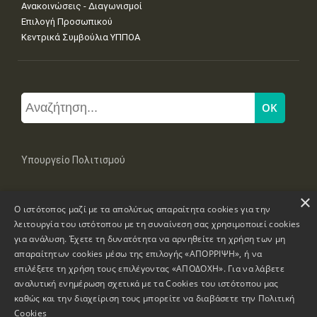
Ανακοινώσεις - Διαγωνισμοί
Επιλογή Προσωπικού
Κεντρικά Συμβούλια ΥΠΠΟΑ
Υπουργείο Πολιτισμού
×
Μπουμπουλίνας 20-22, 106 82 Αθήνα
Ο ιστότοπος μαζί με τα απολύτως απαραίτητα cookies για την
Τηλ: +30 2131322100, 2131322421
mail: grplk@culture.gr
λειτουργία του ιστότοπου με τη συναίνεση σας χρησιμοποιεί cookies
για ανάλυση. Έχετε τη δυνατότητα να αρνηθείτε τη χρήση των μη
απαραίτητων cookies μέσω της επιλογής «ΑΠΟΡΡΙΨΗ», ή να
επιλέξετε τη χρήση τους επιλέγοντας «ΑΠΟΔΟΧΗ». Για να λάβετε
αναλυτική ενημέρωση σχετικά με τα Cookies του ιστότοπου μας
καθώς και την διαχείριση τους μπορείτε να διαβάσετε την
Πολιτική
Πνευματικά Δικαιώματα © 1995-2026 Υπουργείο Πολιτισμού
Cookies