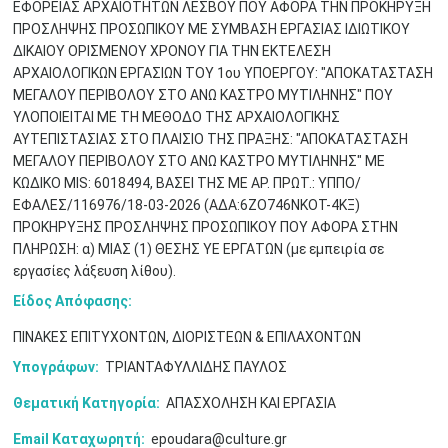
ΕΦΟΡΕΙΑΣ ΑΡΧΑΙΟΤΗΤΩΝ ΛΕΣΒΟΥ ΠΟΥ ΑΦΟΡΑ ΤΗΝ ΠΡΟΚΗΡΥΞΗ
ΠΡΟΣΛΗΨΗΣ ΠΡΟΣΩΠΙΚΟΥ ΜΕ ΣΥΜΒΑΣΗ ΕΡΓΑΣΙΑΣ ΙΔΙΩΤΙΚΟΥ
ΔΙΚΑΙΟΥ ΟΡΙΣΜΕΝΟΥ ΧΡΟΝΟΥ ΓΙΑ ΤΗΝ ΕΚΤΕΛΕΣΗ
ΑΡΧΑΙΟΛΟΓΙΚΩΝ ΕΡΓΑΣΙΩΝ ΤΟΥ 1ου ΥΠΟΕΡΓΟΥ: "ΑΠΟΚΑΤΑΣΤΑΣΗ
ΜΕΓΑΛΟΥ ΠΕΡΙΒΟΛΟΥ ΣΤΟ ΑΝΩ ΚΑΣΤΡΟ ΜΥΤΙΛΗΝΗΣ" ΠΟΥ
ΥΛΟΠΟΙΕΙΤΑΙ ΜΕ ΤΗ ΜΕΘΟΔΟ ΤΗΣ ΑΡΧΑΙΟΛΟΓΙΚΗΣ
ΑΥΤΕΠΙΣΤΑΣΙΑΣ ΣΤΟ ΠΛΑΙΣΙΟ ΤΗΣ ΠΡΑΞΗΣ: "ΑΠΟΚΑΤΑΣΤΑΣΗ
ΜΕΓΑΛΟΥ ΠΕΡΙΒΟΛΟΥ ΣΤΟ ΑΝΩ ΚΑΣΤΡΟ ΜΥΤΙΛΗΝΗΣ" ΜΕ
ΚΩΔΙΚΟ MIS: 6018494, ΒΑΣΕΙ ΤΗΣ ΜΕ ΑΡ. ΠΡΩΤ.: ΥΠΠΟ/
Μαϊ
1
2
ΕΦΑΛΕΣ/116976/18-03-2026 (ΑΔΑ:6ΖΟ746ΝΚΟΤ-4ΚΞ)
•
•
ΠΡΟΚΗΡΥΞΗΣ ΠΡΟΣΛΗΨΗΣ ΠΡΟΣΩΠΙΚΟΥ ΠΟΥ ΑΦΟΡΑ ΣΤΗΝ
ΠΛΗΡΩΣΗ: α) ΜΙΑΣ (1) ΘΕΣΗΣ ΥΕ ΕΡΓΑΤΩΝ (με εμπειρία σε
3
4
5
6
7
8
9
•
•
•
•
•
•
•
εργασίες λάξευση λίθου).
Είδος Απόφασης:
10
11
12
13
14
15
16
•
•
•
•
•
•
•
ΠΙΝΑΚΕΣ ΕΠΙΤΥΧΟΝΤΩΝ, ΔΙΟΡΙΣΤΕΩΝ & ΕΠΙΛΑΧΟΝΤΩΝ
17
18
19
20
21
22
23
Υπογράφων:
ΤΡΙΑΝΤΑΦΥΛΛΙΔΗΣ ΠΑΥΛΟΣ
•
•
•
•
•
•
•
•
•
•
•
•
•
Θεματική Κατηγορία:
ΑΠΑΣΧΟΛΗΣΗ ΚΑΙ ΕΡΓΑΣΙΑ
24
25
26
27
28
29
30
•
•
•
•
•
•
•
Email Καταχωρητή:
epoudara@culture.gr