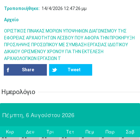
Τροποποιήθηκε:
14/4/2026 12:47:26 μμ
31
Ιουν
1
2
3
4
5
6
•
•
•
•
•
•
•
Αρχείο
7
8
9
10
11
12
13
•
•
•
•
•
•
•
ΟΡΙΣΤΙΚΟΣ ΠΙΝΑΚΑΣ ΜΟΡΙΩΝ ΥΠΟΨΗΦΙΩΝ ΔΙΑΓΩΝΙΣΜΟΥ ΤΗΣ
ΕΦΟΡΕΙΑΣ ΑΡΧΑΙΟΤΗΤΩΝ ΛΕΣΒΟΥ ΠΟΥ ΑΦΟΡΑ ΤΗΝ ΠΡΟΚΗΡΥΞΗ
14
15
16
17
18
19
20
ΠΡΟΣΛΗΨΗΣ ΠΡΟΣΩΠΙΚΟΥ ΜΕ ΣΥΜΒΑΣΗ ΕΡΓΑΣΙΑΣ ΙΔΙΩΤΙΚΟΥ
•
•
•
•
•
•
•
ΔΙΚΑΙΟΥ ΟΡΙΣΜΕΝΟΥ ΧΡΟΝΟΥ ΓΙΑ ΤΗΝ ΕΚΤΕΛΕΣΗ
ΑΡΧΑΙΟΛΟΓΙΚΩΝ ΕΡΓΑΣΙΩΝ Τ
21
22
23
24
25
26
27
•
•
•
•
•
•
•
Share
Tweet
28
29
30
Ιουλ
1
2
3
4
•
•
•
•
•
•
•
•
•
•
Ημερολόγιο
5
6
7
8
9
10
11
•
•
•
•
•
•
•
•
•
•
•
•
•
•
Πέμπτη, 6 Αυγούστου 2026
12
13
14
15
16
17
18
•
•
•
•
•
•
•
•
•
•
•
•
•
•
Κυρ
Δευ
Τρι
Τετ
Πεμ
Παρ
Σαβ
19
20
21
22
23
24
25
Σήμερα
•
•
•
•
•
•
•
•
•
•
•