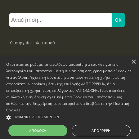
Υπουργείο Πολιτισμού
×
Μπουμπουλίνας 20-22, 106 82 Αθήνα
Ο ιστότοπος μαζί με τα απολύτως απαραίτητα cookies για την
Τηλ: +30 2131322100, 2131322421
mail: grplk@culture.gr
λειτουργία του ιστότοπου με τη συναίνεση σας χρησιμοποιεί cookies
για ανάλυση. Έχετε τη δυνατότητα να αρνηθείτε τη χρήση των μη
απαραίτητων cookies μέσω της επιλογής «ΑΠΟΡΡΙΨΗ», ή να
επιλέξετε τη χρήση τους επιλέγοντας «ΑΠΟΔΟΧΗ». Για να λάβετε
αναλυτική ενημέρωση σχετικά με τα Cookies του ιστότοπου μας
καθώς και την διαχείριση τους μπορείτε να διαβάσετε την
Πολιτική
Πνευματικά Δικαιώματα © 1995-2026 Υπουργείο Πολιτισμού
Cookies
ΕΜΦΆΝΙΣΗ ΛΕΠΤΟΜΕΡΕΙΏΝ
Πληροφορίες Ιστοσελίδας
Δήλωση Προσβασιμότητας
ΑΠΟΔΟΧΉ
ΑΠΌΡΡΙΨΗ