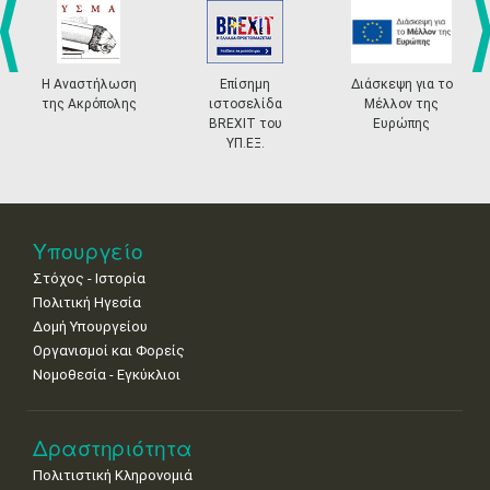
•
•
•
•
•
•
•
4
5
6
7
8
9
10
•
•
•
•
•
•
•
prev
ne
Η Αναστήλωση
Επίσημη
Διάσκεψη για το
της Ακρόπολης
ιστοσελίδα
Μέλλον της
11
12
13
14
15
16
17
BREXIT του
Ευρώπης
•
•
•
•
•
•
•
ΥΠ.ΕΞ.
18
19
20
21
22
23
24
•
•
•
•
•
•
•
25
26
27
28
29
30
31
Υπουργείο
•
•
•
•
•
•
•
Στόχος - Ιστορία
Πολιτική Ηγεσία
Δομή Υπουργείου
Οργανισμοί και Φορείς
Νομοθεσία - Εγκύκλιοι
Δραστηριότητα
Πολιτιστική Κληρονομιά