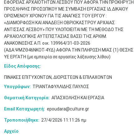
ΕΦΟΡΕΙΑΣ ΑΡΧΑΙΟΤΗΤΩΝ ΛΕΣΒΟΥ ΠΟΥ ΑΦΟΡΑ ΤΗΝ ΠΡΟΚΗΡΥΞΗ
ΠΡΟΣΛΗΨΗΣ ΠΡΟΣΩΠΙΚΟΥ ΜΕ ΣΥΜΒΑΣΗ ΕΡΓΑΣΙΑΣ ΙΔ.ΔΙΚΑΙΟΥ
ΟΡΙΣΜΕΝΟΥ ΧΡΟΝΟΥ ΓΙΑ ΤΙΣ ΑΝΑΓΚΕΣ ΤΟΥ ΕΡΓΟΥ :
«ΔΙΑΜΟΡΦΩΣΗ ΚΑΙ ΑΝΑΔΕΙΞΗ ΟΒΡΙΟΚΑΣΤΡΟΥ ΑΡΧΑΙΑΣ
ΑΝΤΙΣΣΑΣ ΛΕΣΒΟΥ» ΠΟΥ ΥΛΟΠΟΙΕΙΤΑΙ ΜΕ ΤΗ ΜΕΘΟΔΟ ΤΗΣ
Μαϊ
1
2
ΑΡΧΑΙΟΛΟΓΙΚΗΣ ΑΥΤΕΠΙΣΤΑΣΙΑΣ ΒΑΣΕΙ ΤΗΣ ΑΡΙΘΜ.
•
•
ΑΝΑΚΟΙΝΩΣΗΣ Α.Π. οικ. 139964/31-03-2026
(ΑΔΑ:ΨΜΖΘ46ΝΚΟΤ-4ΥΔ) ΑΦΟΡΑ ΤΗΝ ΠΛΗΡΩΣΗ ΜΙΑΣ (1) ΘΕΣΗΣ
3
4
5
6
7
8
9
•
•
•
•
•
•
•
ΥΕ ΕΡΓΑΤΗ (με εμπειρία σε εργασίες λάξευσης λίθου)
Είδος Απόφασης:
10
11
12
13
14
15
16
•
•
•
•
•
•
•
ΠΙΝΑΚΕΣ ΕΠΙΤΥΧΟΝΤΩΝ, ΔΙΟΡΙΣΤΕΩΝ & ΕΠΙΛΑΧΟΝΤΩΝ
17
18
19
20
21
22
23
Υπογράφων:
ΤΡΙΑΝΤΑΦΥΛΛΙΔΗΣ ΠΑΥΛΟΣ
•
•
•
•
•
•
•
•
•
•
•
•
•
Θεματική Κατηγορία:
ΑΠΑΣΧΟΛΗΣΗ ΚΑΙ ΕΡΓΑΣΙΑ
24
25
26
27
28
29
30
•
•
•
•
•
•
•
Email Καταχωρητή:
epoudara@culture.gr
Τροποποιήθηκε:
27/4/2026 11:11:26 πμ
31
Ιουν
1
2
3
4
5
6
•
•
•
•
•
•
•
Αρχείο
7
8
9
10
11
12
13