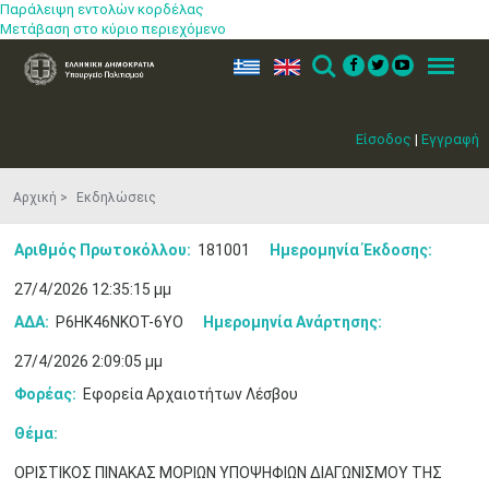
Παράλειψη εντολών κορδέλας
Μετάβαση στο κύριο περιεχόμενο
ελ
en
Search
Menu
Είσοδος
|
Εγγραφή
Αρχική
Εκδηλώσεις
Αριθμός Πρωτοκόλλου:
181001
Ημερομηνία Έκδοσης:
27/4/2026 12:35:15 μμ
ΑΔΑ:
Ρ6ΗΚ46ΝΚΟΤ-6ΥΟ
Ημερομηνία Ανάρτησης:
27/4/2026 2:09:05 μμ
Φορέας:
Εφορεία Αρχαιοτήτων Λέσβου
Θέμα:
ΟΡΙΣΤΙΚΟΣ ΠΙΝΑΚΑΣ ΜΟΡΙΩΝ ΥΠΟΨΗΦΙΩΝ ΔΙΑΓΩΝΙΣΜΟΥ ΤΗΣ