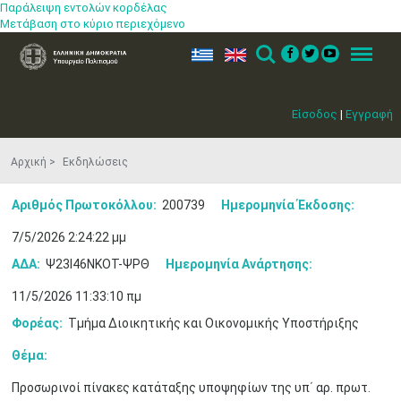
Παράλειψη εντολών κορδέλας
Μετάβαση στο κύριο περιεχόμενο
ελ
en
Search
Menu
Είσοδος
|
Εγγραφή
Αρχική
Εκδηλώσεις
Αριθμός Πρωτοκόλλου:
200739
Ημερομηνία Έκδοσης:
7/5/2026 2:24:22 μμ
ΑΔΑ:
Ψ23Ι46ΝΚΟΤ-ΨΡΘ
Ημερομηνία Ανάρτησης:
11/5/2026 11:33:10 πμ
Φορέας:
Τμήμα Διοικητικής και Οικονομικής Υποστήριξης
Θέμα:
Προσωρινοί πίνακες κατάταξης υποψηφίων της υπ΄ αρ. πρωτ.