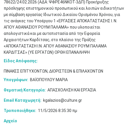
78622/24.02.2026 (ΑΔΑ: ΨΦΡΕ46ΝΚΟΤ-3ΔΠ) Προκήρυξης
πρόσληψης επιστημονικού προσωπικού και λοιπών ειδικοτήτων
με σύμβαση εργασίας Ιδιωτικού Δικαίου Ορισμένου Χρόνου, για
τις ανάγκες του Υποέργου 1 «ΕΡΓΑΣΙΕΣ ΑΠΟΚΑΤΑΣΤΑΣΗΣ Ι. Ν.
ΑΓΙΟΥ ΑΘΑΝΑΣΙΟΥ ΡΟΥΜ ΠΑΛΑΜΑ» που υλοποιείται
απολογιστικά και με αυτεπιστασία από την Εφορεία
Αρχαιοτήτων Καρδίτσας, στο πλαίσιο της Πράξης
«ΑΠΟΚΑΤΑΣΤΑΣΗ Ι.Ν. ΑΓΙΟΥ ΑΘΑΝΑΣΙΟΥ ΡΟΥΜ ΠΑΛΑΜΑ
ΚΑΡΔΙΤΣΑΣ» (ΥΕ ΕΡΓΑΤΩΝ) ΟΡΘΗ ΕΠΑΝΑΛΗΨΗ
Είδος Απόφασης:
ΠΙΝΑΚΕΣ ΕΠΙΤΥΧΟΝΤΩΝ, ΔΙΟΡΙΣΤΕΩΝ & ΕΠΙΛΑΧΟΝΤΩΝ
Υπογράφων:
ΒΑΪΟΠΟΥΛΟΥ ΜΑΡΙΑ
Θεματική Κατηγορία:
ΑΠΑΣΧΟΛΗΣΗ ΚΑΙ ΕΡΓΑΣΙΑ
Ιουν
1
2
3
4
5
6
•
•
•
•
•
•
Email Καταχωρητή:
kgalazios@culture.gr
Τροποποιήθηκε:
11/5/2026 8:35:30 πμ
7
8
9
10
11
12
13
•
•
•
•
•
•
•
Αρχείο
14
15
16
17
18
19
20