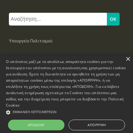
Υπουργείο Πολιτισμού
×
Μπουμπουλίνας 20-22, 106 82 Αθήνα
Ο ιστότοπος μαζί με τα απολύτως απαραίτητα cookies για την
Τηλ: +30 2131322100, 2131322421
mail: grplk@culture.gr
λειτουργία του ιστότοπου με τη συναίνεση σας χρησιμοποιεί cookies
για ανάλυση. Έχετε τη δυνατότητα να αρνηθείτε τη χρήση των μη
απαραίτητων cookies μέσω της επιλογής «ΑΠΟΡΡΙΨΗ», ή να
επιλέξετε τη χρήση τους επιλέγοντας «ΑΠΟΔΟΧΗ». Για να λάβετε
αναλυτική ενημέρωση σχετικά με τα Cookies του ιστότοπου μας
καθώς και την διαχείριση τους μπορείτε να διαβάσετε την
Πολιτική
Πνευματικά Δικαιώματα © 1995-2026 Υπουργείο Πολιτισμού
Cookies
ΕΜΦΆΝΙΣΗ ΛΕΠΤΟΜΕΡΕΙΏΝ
Πληροφορίες Ιστοσελίδας
Δήλωση Προσβασιμότητας
ΑΠΟΔΟΧΉ
ΑΠΌΡΡΙΨΗ