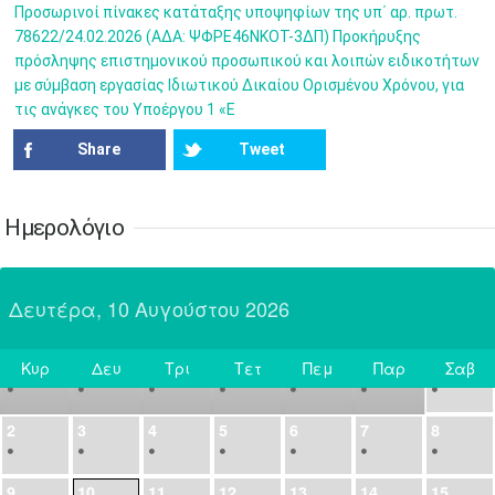
•
•
•
•
•
•
•
Προσωρινοί πίνακες κατάταξης υποψηφίων της υπ΄ αρ. πρωτ.
78622/24.02.2026 (ΑΔΑ: ΨΦΡΕ46ΝΚΟΤ-3ΔΠ) Προκήρυξης
21
22
23
24
25
26
27
πρόσληψης επιστημονικού προσωπικού και λοιπών ειδικοτήτων
•
•
•
•
•
•
•
με σύμβαση εργασίας Ιδιωτικού Δικαίου Ορισμένου Χρόνου, για
τις ανάγκες του Υποέργου 1 «Ε
28
29
30
Ιουλ
1
2
3
4
•
•
•
•
•
•
•
•
•
•
Share
Tweet
5
6
7
8
9
10
11
•
•
•
•
•
•
•
•
•
•
•
•
•
•
Ημερολόγιο
12
13
14
15
16
17
18
•
•
•
•
•
•
•
•
•
•
•
•
•
•
Δευτέρα, 10 Αυγούστου 2026
19
20
21
22
23
24
25
•
•
•
•
•
•
•
•
•
•
•
Κυρ
Δευ
Τρι
Τετ
Πεμ
Παρ
Σαβ
26
27
28
29
30
31
Αυγ
1
Σήμερα
•
•
•
•
•
•
•
2
3
4
5
6
7
8
•
•
•
•
•
•
•
9
10
11
12
13
14
15