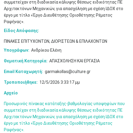
συμμετείχαν στη διαδικασία κάλυψης θέσεως ειδικότητας ΠΕ
•
•
Αρχιτεκτόνων Μηχανικών, για απασχόληση με σχέση ΙΔΟΧ στο
έργο με τίτλο «Έργο Διευθέτησης Οριοθέτησης Ρέματος
3
4
5
6
7
8
9
•
•
•
•
•
•
•
Ραφήνας».
Είδος Απόφασης:
10
11
12
13
14
15
16
•
•
•
•
•
•
•
ΠΙΝΑΚΕΣ ΕΠΙΤΥΧΟΝΤΩΝ, ΔΙΟΡΙΣΤΕΩΝ & ΕΠΙΛΑΧΟΝΤΩΝ
17
18
19
20
21
22
23
Υπογράφων:
Ανδρίκου Ελένη
•
•
•
•
•
•
•
•
•
•
•
•
•
Θεματική Κατηγορία:
ΑΠΑΣΧΟΛΗΣΗ ΚΑΙ ΕΡΓΑΣΙΑ
24
25
26
27
28
29
30
•
•
•
•
•
•
•
Email Καταχωρητή:
garmakollas@culture.gr
Τροποποιήθηκε:
12/5/2026 3:33:17 μμ
31
Ιουν
1
2
3
4
5
6
•
•
•
•
•
•
•
Αρχείο
7
8
9
10
11
12
13
•
•
•
•
•
•
•
Προσωρινός πίνακας κατάταξης-βαθμολογίας υποψηφίων που
συμμετείχαν στη διαδικασία κάλυψης θέσεως ειδικότητας ΠΕ
14
15
16
17
18
19
20
Αρχιτεκτόνων Μηχανικών, για απασχόληση με σχέση ΙΔΟΧ στο
•
•
•
•
•
•
•
έργο με τίτλο «Έργο Διευθέτησης Οριοθέτησης Ρέματος
Ραφήνας».
21
22
23
24
25
26
27