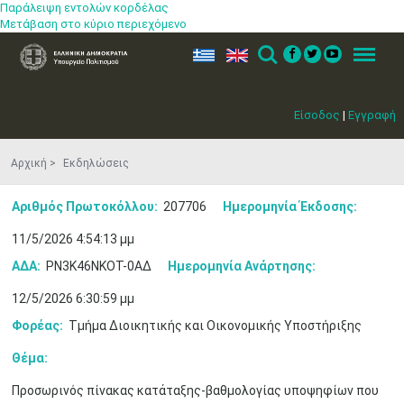
Παράλειψη εντολών κορδέλας
Μετάβαση στο κύριο περιεχόμενο
ελ
en
Search
Menu
Είσοδος
|
Εγγραφή
Αρχική
Εκδηλώσεις
Αριθμός Πρωτοκόλλου:
207706
Ημερομηνία Έκδοσης:
11/5/2026 4:54:13 μμ
ΑΔΑ:
ΡΝ3Κ46ΝΚΟΤ-0ΑΔ
Ημερομηνία Ανάρτησης:
12/5/2026 6:30:59 μμ
Φορέας:
Τμήμα Διοικητικής και Οικονομικής Υποστήριξης
Θέμα:
Προσωρινός πίνακας κατάταξης-βαθμολογίας υποψηφίων που
Μαϊ
1
2