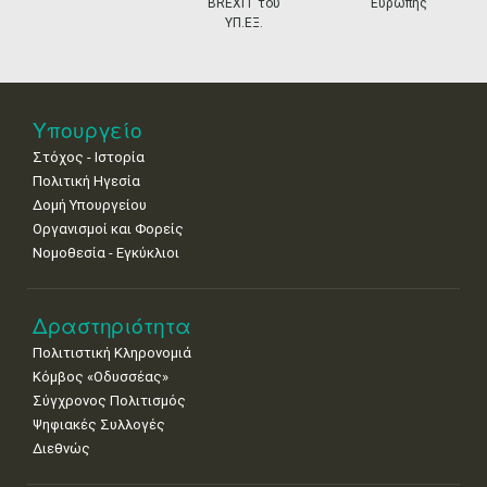
BREXIT του
Ευρώπης
•
•
•
•
•
•
•
ΥΠ.ΕΞ.
18
19
20
21
22
23
24
•
•
•
•
•
•
•
25
26
27
28
29
30
31
Υπουργείο
•
•
•
•
•
•
•
Στόχος - Ιστορία
Πολιτική Ηγεσία
Δομή Υπουργείου
Οργανισμοί και Φορείς
Νομοθεσία - Εγκύκλιοι
Δραστηριότητα
Πολιτιστική Κληρονομιά
Κόμβος «Οδυσσέας»
Σύγχρονος Πολιτισμός
Ψηφιακές Συλλογές
Διεθνώς