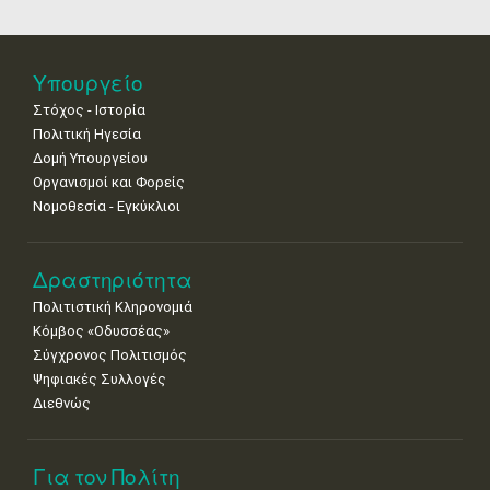
18
19
20
21
22
23
24
Βενετίας
•
•
•
•
•
•
•
25
26
27
28
29
30
31
Υπουργείο
•
•
•
•
•
•
•
Στόχος - Ιστορία
Πολιτική Ηγεσία
Δομή Υπουργείου
Οργανισμοί και Φορείς
Νομοθεσία - Εγκύκλιοι
Δραστηριότητα
Πολιτιστική Κληρονομιά
Κόμβος «Οδυσσέας»
Σύγχρονος Πολιτισμός
Ψηφιακές Συλλογές
Διεθνώς
Για τον Πολίτη