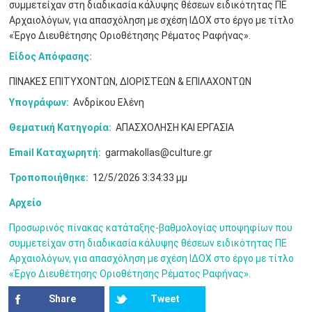
συμμετείχαν στη διαδικασία κάλυψης θέσεων ειδικότητας ΠΕ
3
4
5
6
7
8
9
•
•
•
•
•
•
•
Αρχαιολόγων, για απασχόληση με σχέση ΙΔΟΧ στο έργο με τίτλο
«Έργο Διευθέτησης Οριοθέτησης Ρέματος Ραφήνας».
10
11
12
13
14
15
16
•
•
•
•
•
•
•
Είδος Απόφασης:
ΠΙΝΑΚΕΣ ΕΠΙΤΥΧΟΝΤΩΝ, ΔΙΟΡΙΣΤΕΩΝ & ΕΠΙΛΑΧΟΝΤΩΝ
17
18
19
20
21
22
23
•
•
•
•
•
•
•
•
•
•
•
•
•
Υπογράφων:
Ανδρίκου Ελένη
24
25
26
27
28
29
30
Θεματική Κατηγορία:
ΑΠΑΣΧΟΛΗΣΗ ΚΑΙ ΕΡΓΑΣΙΑ
•
•
•
•
•
•
•
Email Καταχωρητή:
garmakollas@culture.gr
31
Ιουν
1
2
3
4
5
6
•
•
•
•
•
•
•
Τροποποιήθηκε:
12/5/2026 3:34:33 μμ
7
8
9
10
11
12
13
Αρχείο
•
•
•
•
•
•
•
Προσωρινός πίνακας κατάταξης-βαθμολογίας υποψηφίων που
14
15
16
17
18
19
20
συμμετείχαν στη διαδικασία κάλυψης θέσεων ειδικότητας ΠΕ
•
•
•
•
•
•
•
Αρχαιολόγων, για απασχόληση με σχέση ΙΔΟΧ στο έργο με τίτλο
«Έργο Διευθέτησης Οριοθέτησης Ρέματος Ραφήνας».
21
22
23
24
25
26
27
•
•
•
•
•
•
•
Share
Tweet