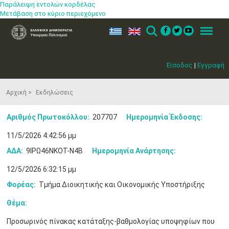
Παράλειψη εντολών κορδέλας
Μετάβαση στο κύριο περιεχόμενο
ελ
en
Search
Menu
Είσοδος
|
Εγγραφή
Αρχική
Εκδηλώσεις
Αριθμός Πρωτοκόλλου:
207707
Ημερομηνία Έκδοσης:
11/5/2026 4:42:56 μμ
ΑΔΑ:
9ΙΡΩ46ΝΚΟΤ-Ν4Β
Ημερομηνία Ανάρτησης:
12/5/2026 6:32:15 μμ
Φορέας:
Τμήμα Διοικητικής και Οικονομικής Υποστήριξης
Θέμα:
Μαϊ
1
2
•
•
Προσωρινός πίνακας κατάταξης-βαθμολογίας υποψηφίων που