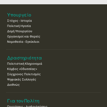
•
•
•
•
•
•
•
Νοε
1
2
3
4
5
6
7
Υπουργείο
•
•
•
•
•
•
•
Στόχος - Ιστορία
8
9
10
11
12
13
14
Πολιτική Ηγεσία
•
•
•
•
•
•
•
Δομή Υπουργείου
Οργανισμοί και Φορείς
15
16
17
18
19
20
21
Νομοθεσία - Εγκύκλιοι
•
•
•
•
•
•
•
22
23
24
25
26
27
28
•
•
•
•
•
•
•
Δραστηριότητα
Πολιτιστική Κληρονομιά
29
30
Κόμβος «Οδυσσέας»
•
•
Σύγχρονος Πολιτισμός
Ψηφιακές Συλλογές
Διεθνώς
Για τον Πολίτη
Προτάσεις - Διαβουλεύσεις