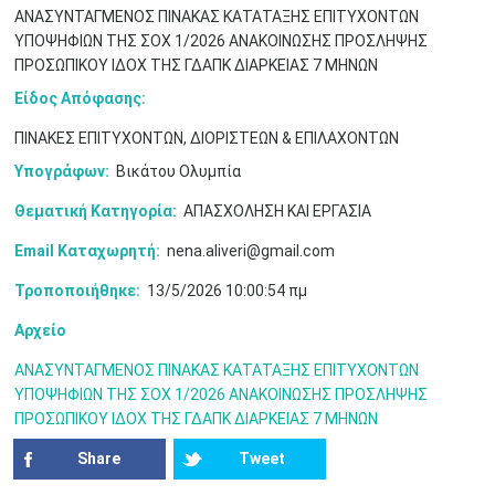
ΑΝΑΣΥΝΤΑΓΜΕΝΟΣ ΠΙΝΑΚΑΣ ΚΑΤΑΤΑΞΗΣ ΕΠΙΤΥΧΟΝΤΩΝ
ΥΠΟΨΗΦΙΩΝ ΤΗΣ ΣΟΧ 1/2026 ΑΝΑΚΟΙΝΩΣΗΣ ΠΡΟΣΛΗΨΗΣ
ΠΡΟΣΩΠΙΚΟΥ ΙΔΟΧ ΤΗΣ ΓΔΑΠΚ ΔΙΑΡΚΕΙΑΣ 7 ΜΗΝΩΝ
Είδος Απόφασης:
ΠΙΝΑΚΕΣ ΕΠΙΤΥΧΟΝΤΩΝ, ΔΙΟΡΙΣΤΕΩΝ & ΕΠΙΛΑΧΟΝΤΩΝ
Υπογράφων:
Βικάτου Ολυμπία
Ιουν
1
2
3
4
5
6
•
•
•
•
•
•
Θεματική Κατηγορία:
ΑΠΑΣΧΟΛΗΣΗ ΚΑΙ ΕΡΓΑΣΙΑ
7
8
9
10
11
12
13
Email Καταχωρητή:
nena.aliveri@gmail.com
•
•
•
•
•
•
•
Τροποποιήθηκε:
13/5/2026 10:00:54 πμ
14
15
16
17
18
19
20
•
•
•
•
•
•
•
Αρχείο
21
22
23
24
25
26
27
ΑΝΑΣΥΝΤΑΓΜΕΝΟΣ ΠΙΝΑΚΑΣ ΚΑΤΑΤΑΞΗΣ ΕΠΙΤΥΧΟΝΤΩΝ
•
•
•
•
•
•
•
ΥΠΟΨΗΦΙΩΝ ΤΗΣ ΣΟΧ 1/2026 ΑΝΑΚΟΙΝΩΣΗΣ ΠΡΟΣΛΗΨΗΣ
ΠΡΟΣΩΠΙΚΟΥ ΙΔΟΧ ΤΗΣ ΓΔΑΠΚ ΔΙΑΡΚΕΙΑΣ 7 ΜΗΝΩΝ
28
29
30
Ιουλ
1
2
3
4
•
•
•
•
•
•
•
•
•
•
Share
Tweet
5
6
7
8
9
10
11