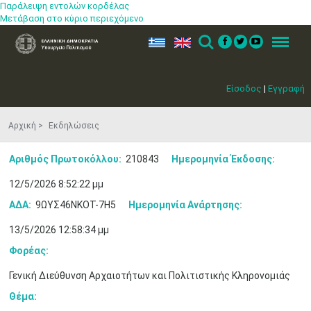
Παράλειψη εντολών κορδέλας
Μετάβαση στο κύριο περιεχόμενο
ελ
en
Search
Menu
Είσοδος
|
Εγγραφή
Αρχική
Εκδηλώσεις
Αριθμός Πρωτοκόλλου:
210843
Ημερομηνία Έκδοσης:
12/5/2026 8:52:22 μμ
ΑΔΑ:
9ΩΥΣ46ΝΚΟΤ-7Η5
Ημερομηνία Ανάρτησης:
13/5/2026 12:58:34 μμ
Φορέας:
Γενική Διεύθυνση Αρχαιοτήτων και Πολιτιστικής Κληρονομιάς
Θέμα: