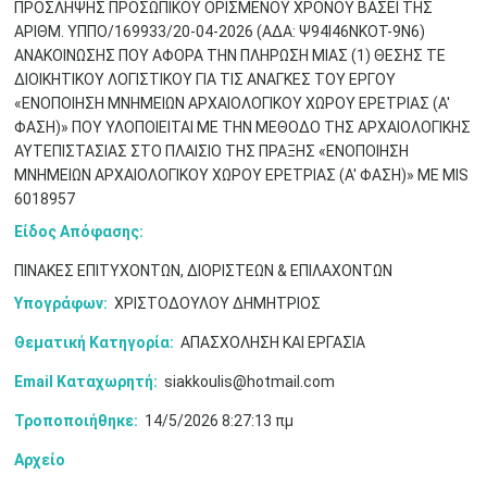
ΠΡΟΣΛΗΨΗΣ ΠΡΟΣΩΠΙΚΟΥ ΟΡΙΣΜΕΝΟΥ ΧΡΟΝΟΥ ΒΑΣΕΙ ΤΗΣ
ΑΡΙΘΜ. ΥΠΠΟ/169933/20-04-2026 (ΑΔΑ: Ψ94Ι46ΝΚΟΤ-9Ν6)
ΑΝΑΚΟΙΝΩΣΗΣ ΠΟΥ ΑΦΟΡΑ ΤΗΝ ΠΛΗΡΩΣΗ ΜΙΑΣ (1) ΘΕΣΗΣ ΤΕ
ΔΙΟΙΚΗΤΙΚΟΥ ΛΟΓΙΣΤΙΚΟΥ ΓΙΑ ΤΙΣ ΑΝΑΓΚΕΣ TOY ΕΡΓΟΥ
«ΕΝΟΠΟΙΗΣΗ ΜΝΗΜΕΙΩΝ ΑΡΧΑΙΟΛΟΓΙΚΟΥ ΧΩΡΟΥ ΕΡΕΤΡΙΑΣ (Α'
Μαϊ
1
2
ΦΑΣΗ)» ΠΟΥ ΥΛΟΠΟΙΕΙΤΑΙ ΜΕ ΤΗΝ ΜΕΘΟΔΟ ΤΗΣ ΑΡΧΑΙΟΛΟΓΙΚΗΣ
•
•
ΑΥΤΕΠΙΣΤΑΣΙΑΣ ΣΤΟ ΠΛΑΙΣΙΟ ΤΗΣ ΠΡΑΞΗΣ «ΕΝΟΠΟΙΗΣΗ
ΜΝΗΜΕΙΩΝ ΑΡΧΑΙΟΛΟΓΙΚΟΥ ΧΩΡΟΥ ΕΡΕΤΡΙΑΣ (Α' ΦΑΣΗ)» ΜΕ MIS
3
4
5
6
7
8
9
•
•
•
•
•
•
•
6018957
Είδος Απόφασης:
10
11
12
13
14
15
16
•
•
•
•
•
•
•
ΠΙΝΑΚΕΣ ΕΠΙΤΥΧΟΝΤΩΝ, ΔΙΟΡΙΣΤΕΩΝ & ΕΠΙΛΑΧΟΝΤΩΝ
17
18
19
20
21
22
23
Υπογράφων:
ΧΡΙΣΤΟΔΟΥΛΟΥ ΔΗΜΗΤΡΙΟΣ
•
•
•
•
•
•
•
•
•
•
•
•
•
Θεματική Κατηγορία:
ΑΠΑΣΧΟΛΗΣΗ ΚΑΙ ΕΡΓΑΣΙΑ
24
25
26
27
28
29
30
•
•
•
•
•
•
•
Email Καταχωρητή:
siakkoulis@hotmail.com
Τροποποιήθηκε:
14/5/2026 8:27:13 πμ
31
Ιουν
1
2
3
4
5
6
•
•
•
•
•
•
•
Αρχείο
7
8
9
10
11
12
13