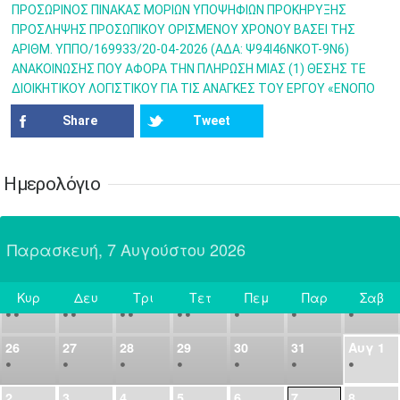
•
•
•
•
•
•
•
ΠΡΟΣΩΡΙΝΟΣ ΠΙΝΑΚΑΣ ΜΟΡΙΩΝ ΥΠΟΨΗΦΙΩΝ ΠΡΟΚΗΡΥΞΗΣ
ΠΡΟΣΛΗΨΗΣ ΠΡΟΣΩΠΙΚΟΥ ΟΡΙΣΜΕΝΟΥ ΧΡΟΝΟΥ ΒΑΣΕΙ ΤΗΣ
14
15
16
17
18
19
20
ΑΡΙΘΜ. ΥΠΠΟ/169933/20-04-2026 (ΑΔΑ: Ψ94Ι46ΝΚΟΤ-9Ν6)
•
•
•
•
•
•
•
ΑΝΑΚΟΙΝΩΣΗΣ ΠΟΥ ΑΦΟΡΑ ΤΗΝ ΠΛΗΡΩΣΗ ΜΙΑΣ (1) ΘΕΣΗΣ ΤΕ
ΔΙΟΙΚΗΤΙΚΟΥ ΛΟΓΙΣΤΙΚΟΥ ΓΙΑ ΤΙΣ ΑΝΑΓΚΕΣ TOY ΕΡΓΟΥ «ΕΝΟΠΟ
21
22
23
24
25
26
27
•
•
•
•
•
•
•
Share
Tweet
28
29
30
Ιουλ
1
2
3
4
•
•
•
•
•
•
•
•
•
•
Ημερολόγιο
5
6
7
8
9
10
11
•
•
•
•
•
•
•
•
•
•
•
•
•
•
Παρασκευή, 7 Αυγούστου 2026
12
13
14
15
16
17
18
•
•
•
•
•
•
•
•
•
•
•
•
•
•
Κυρ
Δευ
Τρι
Τετ
Πεμ
Παρ
Σαβ
19
20
21
22
23
24
25
Σήμερα
•
•
•
•
•
•
•
•
•
•
•
26
27
28
29
30
31
Αυγ
1
•
•
•
•
•
•
•
2
3
4
5
6
7
8