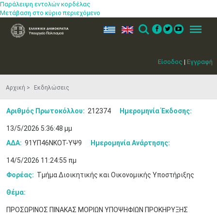
Παράλειψη εντολών κορδέλας
Μετάβαση στο κύριο περιεχόμενο
ελ
en
Search
Menu
Είσοδος
|
Εγγραφή
Αρχική
Εκδηλώσεις
Αριθμός Πρωτοκόλλου:
212374
Ημερομηνία Έκδοσης:
13/5/2026 5:36:48 μμ
ΑΔΑ:
91ΥΠ46ΝΚΟΤ-ΥΨ9
Ημερομηνία Ανάρτησης:
14/5/2026 11:24:55 πμ
Φορέας:
Τμήμα Διοικητικής και Οικονομικής Υποστήριξης
Θέμα:
ΠΡΟΣΩΡΙΝΟΣ ΠΙΝΑΚΑΣ ΜΟΡΙΩΝ ΥΠΟΨΗΦΙΩΝ ΠΡΟΚΗΡΥΞΗΣ