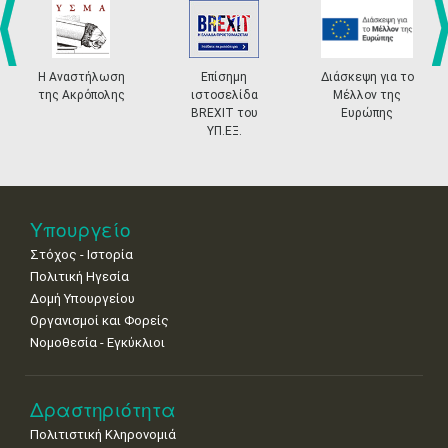
•
•
•
•
•
•
•
4
5
6
7
8
9
10
•
•
•
•
•
•
•
prev
ne
Η Αναστήλωση
Επίσημη
Διάσκεψη για το
της Ακρόπολης
ιστοσελίδα
Μέλλον της
11
12
13
14
15
16
17
BREXIT του
Ευρώπης
•
•
•
•
•
•
•
ΥΠ.ΕΞ.
18
19
20
21
22
23
24
•
•
•
•
•
•
•
25
26
27
28
29
30
31
Υπουργείο
•
•
•
•
•
•
•
Στόχος - Ιστορία
Πολιτική Ηγεσία
Δομή Υπουργείου
Οργανισμοί και Φορείς
Νομοθεσία - Εγκύκλιοι
Δραστηριότητα
Πολιτιστική Κληρονομιά