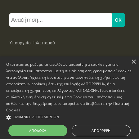
Υπουργείο Πολιτισμού
×
Μπουμπουλίνας 20-22, 106 82 Αθήνα
Ο ιστότοπος μαζί με τα απολύτως απαραίτητα cookies για την
Τηλ: +30 2131322100, 2131322421
mail: grplk@culture.gr
λειτουργία του ιστότοπου με τη συναίνεση σας χρησιμοποιεί cookies
για ανάλυση. Έχετε τη δυνατότητα να αρνηθείτε τη χρήση των μη
απαραίτητων cookies μέσω της επιλογής «ΑΠΟΡΡΙΨΗ», ή να
επιλέξετε τη χρήση τους επιλέγοντας «ΑΠΟΔΟΧΗ». Για να λάβετε
αναλυτική ενημέρωση σχετικά με τα Cookies του ιστότοπου μας
καθώς και την διαχείριση τους μπορείτε να διαβάσετε την
Πολιτική
Πνευματικά Δικαιώματα © 1995-2026 Υπουργείο Πολιτισμού
Cookies
ΕΜΦΆΝΙΣΗ ΛΕΠΤΟΜΕΡΕΙΏΝ
Πληροφορίες Ιστοσελίδας
Δήλωση Προσβασιμότητας
ΑΠΟΔΟΧΉ
ΑΠΌΡΡΙΨΗ