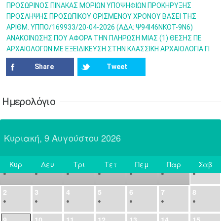
•
•
•
•
•
•
•
ΠΡΟΣΩΡΙΝΟΣ ΠΙΝΑΚΑΣ ΜΟΡΙΩΝ ΥΠΟΨΗΦΙΩΝ ΠΡΟΚΗΡΥΞΗΣ
ΠΡΟΣΛΗΨΗΣ ΠΡΟΣΩΠΙΚΟΥ ΟΡΙΣΜΕΝΟΥ ΧΡΟΝΟΥ ΒΑΣΕΙ ΤΗΣ
21
22
23
24
25
26
27
ΑΡΙΘΜ. ΥΠΠΟ/169933/20-04-2026 (ΑΔΑ: Ψ94Ι46ΝΚΟΤ-9Ν6)
•
•
•
•
•
•
•
ΑΝΑΚΟΙΝΩΣΗΣ ΠΟΥ ΑΦΟΡΑ ΤΗΝ ΠΛΗΡΩΣΗ ΜΙΑΣ (1) ΘΕΣΗΣ ΠΕ
ΑΡΧΑΙΟΛΟΓΩΝ ΜΕ ΕΞΕΙΔΙΚΕΥΣΗ ΣΤΗΝ ΚΛΑΣΣΙΚΗ ΑΡΧΑΙΟΛΟΓΙΑ ΓΙ
28
29
30
Ιουλ
1
2
3
4
•
•
•
•
•
•
•
•
•
•
Share
Tweet
5
6
7
8
9
10
11
•
•
•
•
•
•
•
•
•
•
•
•
•
•
Ημερολόγιο
12
13
14
15
16
17
18
•
•
•
•
•
•
•
•
•
•
•
•
•
•
Κυριακή, 9 Αυγούστου 2026
19
20
21
22
23
24
25
•
•
•
•
•
•
•
•
•
•
•
Κυρ
Δευ
Τρι
Τετ
Πεμ
Παρ
Σαβ
26
27
28
29
30
31
Αυγ
1
Σήμερα
•
•
•
•
•
•
•
2
3
4
5
6
7
8
•
•
•
•
•
•
•
9
10
11
12
13
14
15