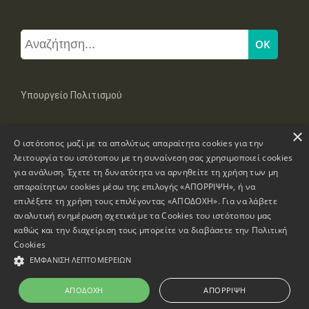
Υπουργείο Πολιτισμού
×
Μπουμπουλίνας 20-22, 106 82 Αθήνα
Ο ιστότοπος μαζί με τα απολύτως απαραίτητα cookies για την
Τηλ: +30 2131322100, 2131322421
mail: grplk@culture.gr
λειτουργία του ιστότοπου με τη συναίνεση σας χρησιμοποιεί cookies
για ανάλυση. Έχετε τη δυνατότητα να αρνηθείτε τη χρήση των μη
απαραίτητων cookies μέσω της επιλογής «ΑΠΟΡΡΙΨΗ», ή να
επιλέξετε τη χρήση τους επιλέγοντας «ΑΠΟΔΟΧΗ». Για να λάβετε
αναλυτική ενημέρωση σχετικά με τα Cookies του ιστότοπου μας
καθώς και την διαχείριση τους μπορείτε να διαβάσετε την
Πολιτική
Πνευματικά Δικαιώματα © 1995-2026 Υπουργείο Πολιτισμού
Cookies
ΕΜΦΆΝΙΣΗ ΛΕΠΤΟΜΕΡΕΙΏΝ
Πληροφορίες Ιστοσελίδας
Δήλωση Προσβασιμότητας
ΑΠΟΔΟΧΉ
ΑΠΌΡΡΙΨΗ