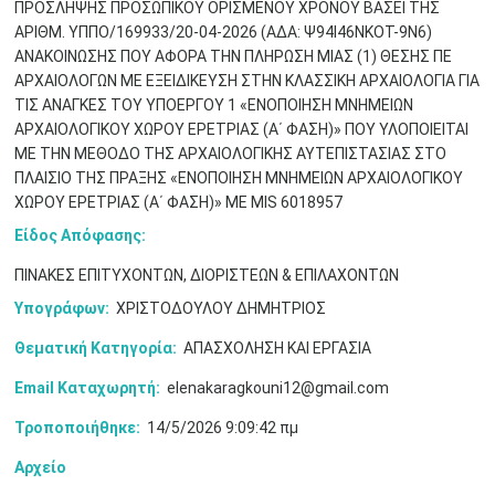
ΠΡΟΣΛΗΨΗΣ ΠΡΟΣΩΠΙΚΟΥ ΟΡΙΣΜΕΝΟΥ ΧΡΟΝΟΥ ΒΑΣΕΙ ΤΗΣ
ΑΡΙΘΜ. ΥΠΠΟ/169933/20-04-2026 (ΑΔΑ: Ψ94Ι46ΝΚΟΤ-9Ν6)
ΑΝΑΚΟΙΝΩΣΗΣ ΠΟΥ ΑΦΟΡΑ ΤΗΝ ΠΛΗΡΩΣΗ ΜΙΑΣ (1) ΘΕΣΗΣ ΠΕ
ΑΡΧΑΙΟΛΟΓΩΝ ΜΕ ΕΞΕΙΔΙΚΕΥΣΗ ΣΤΗΝ ΚΛΑΣΣΙΚΗ ΑΡΧΑΙΟΛΟΓΙΑ ΓΙΑ
ΤΙΣ ΑΝΑΓΚΕΣ ΤΟΥ ΥΠΟΕΡΓΟΥ 1 «ΕΝΟΠΟΙΗΣΗ ΜΝΗΜΕΙΩΝ
ΑΡΧΑΙΟΛΟΓΙΚΟΥ ΧΩΡΟΥ ΕΡΕΤΡΙΑΣ (Α΄ ΦΑΣΗ)» ΠΟΥ ΥΛΟΠΟΙΕΙΤΑΙ
ΜΕ ΤΗΝ ΜΕΘΟΔΟ ΤΗΣ ΑΡΧΑΙΟΛΟΓΙΚΗΣ ΑΥΤΕΠΙΣΤΑΣΙΑΣ ΣΤΟ
ΠΛΑΙΣΙΟ ΤΗΣ ΠΡΑΞΗΣ «ΕΝΟΠΟΙΗΣΗ ΜΝΗΜΕΙΩΝ ΑΡΧΑΙΟΛΟΓΙΚΟΥ
ΧΩΡΟΥ ΕΡΕΤΡΙΑΣ (Α΄ ΦΑΣΗ)» ΜΕ MIS 6018957
Είδος Απόφασης:
ΠΙΝΑΚΕΣ ΕΠΙΤΥΧΟΝΤΩΝ, ΔΙΟΡΙΣΤΕΩΝ & ΕΠΙΛΑΧΟΝΤΩΝ
Υπογράφων:
ΧΡΙΣΤΟΔΟΥΛΟΥ ΔΗΜΗΤΡΙΟΣ
Θεματική Κατηγορία:
ΑΠΑΣΧΟΛΗΣΗ ΚΑΙ ΕΡΓΑΣΙΑ
Ιουν
1
2
3
4
5
6
•
•
•
•
•
•
Email Καταχωρητή:
elenakaragkouni12@gmail.com
Τροποποιήθηκε:
14/5/2026 9:09:42 πμ
7
8
9
10
11
12
13
•
•
•
•
•
•
•
Αρχείο
14
15
16
17
18
19
20