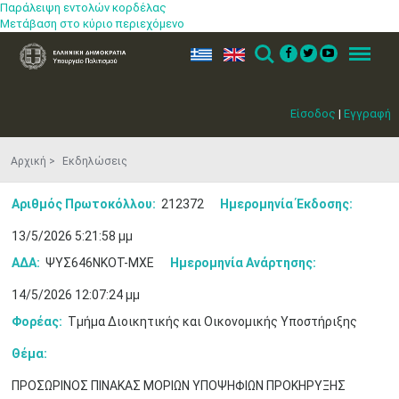
Παράλειψη εντολών κορδέλας
Μετάβαση στο κύριο περιεχόμενο
ελ
en
Search
Menu
Είσοδος
|
Εγγραφή
Αρχική
Εκδηλώσεις
Αριθμός Πρωτοκόλλου:
212372
Ημερομηνία Έκδοσης:
13/5/2026 5:21:58 μμ
ΑΔΑ:
ΨΥΣ646ΝΚΟΤ-ΜΧΕ
Ημερομηνία Ανάρτησης:
14/5/2026 12:07:24 μμ
Φορέας:
Τμήμα Διοικητικής και Οικονομικής Υποστήριξης
Θέμα:
ΠΡΟΣΩΡΙΝΟΣ ΠΙΝΑΚΑΣ ΜΟΡΙΩΝ ΥΠΟΨΗΦΙΩΝ ΠΡΟΚΗΡΥΞΗΣ