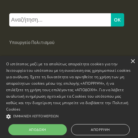
Υπουργείο Πολιτισμού
×
Μπουμπουλίνας 20-22, 106 82 Αθήνα
Ο ιστότοπος μαζί με τα απολύτως απαραίτητα cookies για την
Τηλ: +30 2131322100, 2131322421
mail: grplk@culture.gr
λειτουργία του ιστότοπου με τη συναίνεση σας χρησιμοποιεί cookies
για ανάλυση. Έχετε τη δυνατότητα να αρνηθείτε τη χρήση των μη
απαραίτητων cookies μέσω της επιλογής «ΑΠΟΡΡΙΨΗ», ή να
επιλέξετε τη χρήση τους επιλέγοντας «ΑΠΟΔΟΧΗ». Για να λάβετε
αναλυτική ενημέρωση σχετικά με τα Cookies του ιστότοπου μας
καθώς και την διαχείριση τους μπορείτε να διαβάσετε την
Πολιτική
Πνευματικά Δικαιώματα © 1995-2026 Υπουργείο Πολιτισμού
Cookies
ΕΜΦΆΝΙΣΗ ΛΕΠΤΟΜΕΡΕΙΏΝ
Πληροφορίες Ιστοσελίδας
Δήλωση Προσβασιμότητας
ΑΠΟΔΟΧΉ
ΑΠΌΡΡΙΨΗ