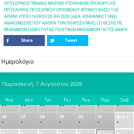
•
•
•
•
•
•
•
ΠΡΟΣΩΡΙΝΟΣ ΠΙΝΑΚΑΣ ΜΟΡΙΩΝ ΥΠΟΨΗΦΙΩΝ ΠΡΟΚΗΡΥΞΗΣ
ΠΡΟΣΛΗΨΗΣ ΠΡΟΣΩΠΙΚΟΥ ΟΡΙΣΜΕΝΟΥ ΧΡΟΝΟΥ ΒΑΣΕΙ ΤΗΣ
14
15
16
17
18
19
20
ΑΡΙΘΜ. ΥΠΠΟ/169933/20-04-2026 (ΑΔΑ: Ψ94Ι46ΝΚΟΤ-9Ν6)
•
•
•
•
•
•
•
ΑΝΑΚΟΙΝΩΣΗΣ ΠΟΥ ΑΦΟΡΑ ΤΗΝ ΠΛΗΡΩΣΗ ΜΙΑΣ (1) ΘΕΣΗΣ ΠΕ
ΜΗΧΑΝΙΚΩΝ ΕΙΔΙΚΟΤΗΤΑΣ ΠΟΛΙΤΙΚΩΝ ΜΗΧΑΝΙΚΩΝ ΓΙΑ ΤΙΣ ΑΝΑΓΚ
21
22
23
24
25
26
27
•
•
•
•
•
•
•
Share
Tweet
28
29
30
Ιουλ
1
2
3
4
•
•
•
•
•
•
•
•
•
•
Ημερολόγιο
5
6
7
8
9
10
11
•
•
•
•
•
•
•
•
•
•
•
•
•
•
Παρασκευή, 7 Αυγούστου 2026
12
13
14
15
16
17
18
•
•
•
•
•
•
•
•
•
•
•
•
•
•
Κυρ
Δευ
Τρι
Τετ
Πεμ
Παρ
Σαβ
19
20
21
22
23
24
25
Σήμερα
•
•
•
•
•
•
•
•
•
•
•
26
27
28
29
30
31
Αυγ
1
•
•
•
•
•
•
•
2
3
4
5
6
7
8