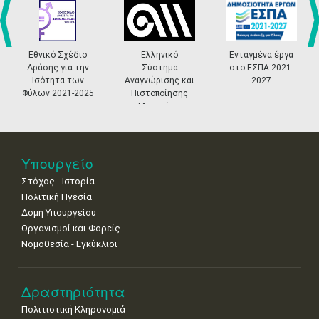
•
•
•
•
•
•
•
4
5
6
7
8
9
10
•
•
•
•
•
•
•
prev
ne
Εθνικό Σχέδιο
Ελληνικό
Ενταγμένα έργα
Δράσης για την
Σύστημα
στο ΕΣΠΑ 2021-
11
12
13
14
15
16
17
Ισότητα των
Αναγνώρισης και
2027
•
•
•
•
•
•
•
Φύλων 2021-2025
Πιστοποίησης
Μουσείων
18
19
20
21
22
23
24
•
•
•
•
•
•
•
25
26
27
28
29
30
31
Υπουργείο
•
•
•
•
•
•
•
Στόχος - Ιστορία
Πολιτική Ηγεσία
Δομή Υπουργείου
Οργανισμοί και Φορείς
Νομοθεσία - Εγκύκλιοι
Δραστηριότητα
Πολιτιστική Κληρονομιά