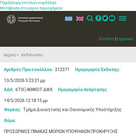
Παράλειψη εντολών κορδέλας
Μετάβαση στο κύριο περιεχόμενο
ελ
en
Search
Menu
Είσοδος
|
Εγγραφή
Αρχική
Εκδηλώσεις
Αριθμός Πρωτοκόλλου:
212371
Ημερομηνία Έκδοσης:
13/5/2026 5:23:21 μμ
ΑΔΑ:
6ΤΘΞ46ΝΚΟΤ-ΔΦΧ
Ημερομηνία Ανάρτησης:
14/5/2026 12:18:15 μμ
Φορέας:
Τμήμα Διοικητικής και Οικονομικής Υποστήριξης
Θέμα:
ΠΡΟΣΩΡΙΝΟΣ ΠΙΝΑΚΑΣ ΜΟΡΙΩΝ ΥΠΟΨΗΦΙΩΝ ΠΡΟΚΗΡΥΞΗΣ