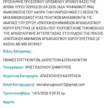
ΠΡΟΣΛΗΨΗΣ ΠΡΟΣΩΠΙΚΟΥ ΟΡΙΣΜΕΝΟΥ ΧΡΟΝΟΥ ΒΑΣΕΙ ΤΗΣ
ΑΡΙΘΜ. ΥΠΠΟ/169933/20-04-2026 (ΑΔΑ: Ψ94Ι46ΝΚΟΤ-9Ν6)
ΑΝΑΚΟΙΝΩΣΗΣ ΠΟΥ ΑΦΟΡΑ ΤΗΝ ΠΛΗΡΩΣΗ ΜΙΑΣ (1) ΘΕΣΗΣ ΠΕ
ΜΗΧΑΝΙΚΩΝ ΕΙΔΙΚΟΤΗΤΑΣ ΠΟΛΙΤΙΚΩΝ ΜΗΧΑΝΙΚΩΝ ΓΙΑ ΤΙΣ
ΑΝΑΓΚΕΣ TOY ΕΡΓΟΥ «ΕΝΟΠΟΙΗΣΗ ΜΝΗΜΕΙΩΝ ΑΡΧΑΙΟΛΟΓΙΚΟΥ
Μαϊ
1
2
ΧΩΡΟΥ ΕΡΕΤΡΙΑΣ (Α' ΦΑΣΗ)» ΠΟΥ ΥΛΟΠΟΙΕΙΤΑΙ ΜΕ ΤΗΝ ΜΕΘΟΔΟ
•
•
ΤΗΣ ΑΡΧΑΙΟΛΟΓΙΚΗΣ ΑΥΤΕΠΙΣΤΑΣΙΑΣ ΣΤΟ ΠΛΑΙΣΙΟ ΤΗΣ ΠΡΑΞΗΣ
«ΕΝΟΠΟΙΗΣΗ ΜΝΗΜΕΙΩΝ ΑΡΧΑΙΟΛΟΓΙΚΟΥ ΧΩΡΟΥ ΕΡΕΤΡΙΑΣ (Α'
3
4
5
6
7
8
9
•
•
•
•
•
•
•
ΦΑΣΗ)» ΜΕ MIS 6018957
Είδος Απόφασης:
10
11
12
13
14
15
16
•
•
•
•
•
•
•
ΠΙΝΑΚΕΣ ΕΠΙΤΥΧΟΝΤΩΝ, ΔΙΟΡΙΣΤΕΩΝ & ΕΠΙΛΑΧΟΝΤΩΝ
17
18
19
20
21
22
23
Υπογράφων:
ΧΡΙΣΤΟΔΟΥΛΟΥ ΔΗΜΗΤΡΙΟΣ
•
•
•
•
•
•
•
•
•
•
•
•
•
Θεματική Κατηγορία:
ΑΠΑΣΧΟΛΗΣΗ ΚΑΙ ΕΡΓΑΣΙΑ
24
25
26
27
28
29
30
•
•
•
•
•
•
•
Email Καταχωρητή:
elenakaragkouni12@gmail.com
Τροποποιήθηκε:
14/5/2026 9:20:33 πμ
31
Ιουν
1
2
3
4
5
6
•
•
•
•
•
•
•
Αρχείο
7
8
9
10
11
12
13