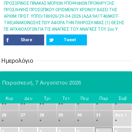
•
•
•
•
•
•
•
ΠΡΟΣΩΡΙΝΟΣ ΠΙΝΑΚΑΣ ΜΟΡΙΩΝ ΥΠΟΨΗΦΙΩΝ ΠΡΟΚΗΡΥΞΗΣ
ΠΡΟΣΛΗΨΗΣ ΠΡΟΣΩΠΙΚΟΥ ΟΡΙΣΜΕΝΟΥ ΧΡΟΝΟΥ ΒΑΣΕΙ ΤΗΣ
14
15
16
17
18
19
20
ΑΡΙΘΜ. ΠΡΩΤ. ΥΠΠΟ/186926/29-04-2026 (ΑΔΑ:9Α1Τ46ΝΚΟΤ-
•
•
•
•
•
•
•
ΤΧΒ)ΑΝΑΚΟΙΝΩΣΗΣ ΠΟΥ ΑΦΟΡΑ ΤΗΝ ΠΛΗΡΩΣΗ ΜΙΑΣ (1) ΘΕΣΗΣ
ΠΕ ΑΡΧΑΙΟΛΟΓΩΝ ΓΙΑ ΤΙΣ ΑΝΑΓΚΕΣ ΤΟΥ ΑΝΑΓΚΕΣ ΤΟΥ 2ου Υ
21
22
23
24
25
26
27
•
•
•
•
•
•
•
Share
Tweet
28
29
30
Ιουλ
1
2
3
4
•
•
•
•
•
•
•
•
•
•
Ημερολόγιο
5
6
7
8
9
10
11
•
•
•
•
•
•
•
•
•
•
•
•
•
•
Παρασκευή, 7 Αυγούστου 2026
12
13
14
15
16
17
18
•
•
•
•
•
•
•
•
•
•
•
•
•
•
Κυρ
Δευ
Τρι
Τετ
Πεμ
Παρ
Σαβ
19
20
21
22
23
24
25
Σήμερα
•
•
•
•
•
•
•
•
•
•
•
26
27
28
29
30
31
Αυγ
1
•
•
•
•
•
•
•
2
3
4
5
6
7
8