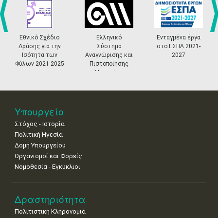
•
•
•
•
•
•
•
4
5
6
7
8
9
10
•
•
•
•
•
•
•
prev
ne
Εθνικό Σχέδιο
Ελληνικό
Ενταγμένα έργα
Δράσης για την
Σύστημα
στο ΕΣΠΑ 2021-
11
12
13
14
15
16
17
Ισότητα των
Αναγνώρισης και
2027
•
•
•
•
•
•
•
Φύλων 2021-2025
Πιστοποίησης
Μουσείων
18
19
20
21
22
23
24
•
•
•
•
•
•
•
25
26
27
28
29
30
31
Υπουργείο
•
•
•
•
•
•
•
Στόχος - Ιστορία
Πολιτική Ηγεσία
Δομή Υπουργείου
Οργανισμοί και Φορείς
Νομοθεσία - Εγκύκλιοι
Δραστηριότητα
Πολιτιστική Κληρονομιά