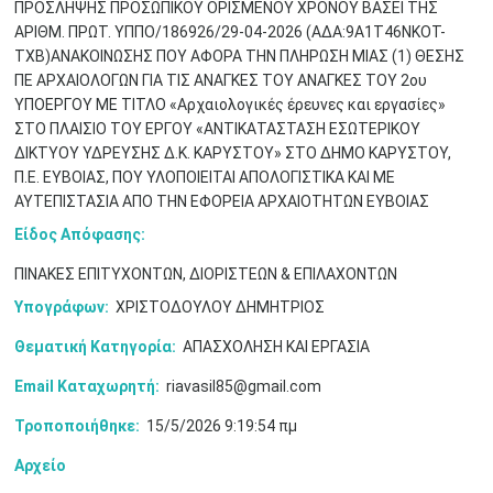
ΠΡΟΣΛΗΨΗΣ ΠΡΟΣΩΠΙΚΟΥ ΟΡΙΣΜΕΝΟΥ ΧΡΟΝΟΥ ΒΑΣΕΙ ΤΗΣ
ΑΡΙΘΜ. ΠΡΩΤ. ΥΠΠΟ/186926/29-04-2026 (ΑΔΑ:9Α1Τ46ΝΚΟΤ-
ΤΧΒ)ΑΝΑΚΟΙΝΩΣΗΣ ΠΟΥ ΑΦΟΡΑ ΤΗΝ ΠΛΗΡΩΣΗ ΜΙΑΣ (1) ΘΕΣΗΣ
ΠΕ ΑΡΧΑΙΟΛΟΓΩΝ ΓΙΑ ΤΙΣ ΑΝΑΓΚΕΣ ΤΟΥ ΑΝΑΓΚΕΣ ΤΟΥ 2ου
ΥΠΟΕΡΓΟΥ ΜΕ ΤΙΤΛΟ «Αρχαιολογικές έρευνες και εργασίες»
Μαϊ
1
2
ΣΤΟ ΠΛΑΙΣΙΟ ΤΟΥ ΕΡΓΟΥ «ΑΝΤΙΚΑΤΑΣΤΑΣΗ ΕΣΩΤΕΡΙΚΟΥ
•
•
ΔΙΚΤΥΟΥ ΥΔΡΕΥΣΗΣ Δ.Κ. ΚΑΡΥΣΤΟΥ» ΣΤΟ ΔΗΜΟ ΚΑΡΥΣΤΟΥ,
Π.Ε. ΕΥΒΟΙΑΣ, ΠΟΥ ΥΛΟΠΟΙΕΙΤΑΙ ΑΠΟΛΟΓΙΣΤΙΚΑ ΚΑΙ ΜΕ
3
4
5
6
7
8
9
•
•
•
•
•
•
•
ΑΥΤΕΠΙΣΤΑΣΙΑ ΑΠΟ ΤΗΝ ΕΦΟΡΕΙΑ ΑΡΧΑΙΟΤΗΤΩΝ ΕΥΒΟΙΑΣ
Είδος Απόφασης:
10
11
12
13
14
15
16
•
•
•
•
•
•
•
ΠΙΝΑΚΕΣ ΕΠΙΤΥΧΟΝΤΩΝ, ΔΙΟΡΙΣΤΕΩΝ & ΕΠΙΛΑΧΟΝΤΩΝ
17
18
19
20
21
22
23
Υπογράφων:
ΧΡΙΣΤΟΔΟΥΛΟΥ ΔΗΜΗΤΡΙΟΣ
•
•
•
•
•
•
•
•
•
•
•
•
•
Θεματική Κατηγορία:
ΑΠΑΣΧΟΛΗΣΗ ΚΑΙ ΕΡΓΑΣΙΑ
24
25
26
27
28
29
30
•
•
•
•
•
•
•
Email Καταχωρητή:
riavasil85@gmail.com
Τροποποιήθηκε:
15/5/2026 9:19:54 πμ
31
Ιουν
1
2
3
4
5
6
•
•
•
•
•
•
•
Αρχείο
7
8
9
10
11
12
13