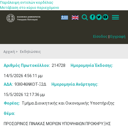
Παράλειψη εντολών κορδέλας
Μετάβαση στο κύριο περιεχόμενο
ελ
en
Search
Menu
Είσοδος
|
Εγγραφή
Αρχική
Εκδηλώσεις
Αριθμός Πρωτοκόλλου:
214728
Ημερομηνία Έκδοσης:
14/5/2026 4:56:11 μμ
ΑΔΑ:
93ΙΘ46ΝΚΟΤ-Ξ2Δ
Ημερομηνία Ανάρτησης:
15/5/2026 12:17:36 μμ
Φορέας:
Τμήμα Διοικητικής και Οικονομικής Υποστήριξης
Θέμα:
ΠΡΟΣΩΡΙΝΟΣ ΠΙΝΑΚΑΣ ΜΟΡΙΩΝ ΥΠΟΨΗΦΙΩΝ ΠΡΟΚΗΡΥΞΗΣ