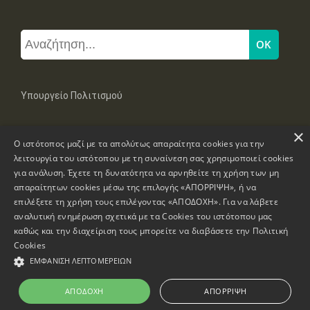
Υπουργείο Πολιτισμού
×
Μπουμπουλίνας 20-22, 106 82 Αθήνα
Ο ιστότοπος μαζί με τα απολύτως απαραίτητα cookies για την
Τηλ: +30 2131322100, 2131322421
mail: grplk@culture.gr
λειτουργία του ιστότοπου με τη συναίνεση σας χρησιμοποιεί cookies
για ανάλυση. Έχετε τη δυνατότητα να αρνηθείτε τη χρήση των μη
απαραίτητων cookies μέσω της επιλογής «ΑΠΟΡΡΙΨΗ», ή να
επιλέξετε τη χρήση τους επιλέγοντας «ΑΠΟΔΟΧΗ». Για να λάβετε
αναλυτική ενημέρωση σχετικά με τα Cookies του ιστότοπου μας
καθώς και την διαχείριση τους μπορείτε να διαβάσετε την
Πολιτική
Πνευματικά Δικαιώματα © 1995-2026 Υπουργείο Πολιτισμού
Cookies
ΕΜΦΆΝΙΣΗ ΛΕΠΤΟΜΕΡΕΙΏΝ
Πληροφορίες Ιστοσελίδας
Δήλωση Προσβασιμότητας
ΑΠΟΔΟΧΉ
ΑΠΌΡΡΙΨΗ