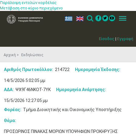
Παράλειψη εντολών κορδέλας
Μετάβαση στο κύριο περιεχόμενο
ελ
en
Search
Menu
Είσοδος
|
Εγγραφή
Αρχική
Εκδηλώσεις
Αριθμός Πρωτοκόλλου:
214722
Ημερομηνία Έκδοσης:
14/5/2026 5:02:05 μμ
ΑΔΑ:
ΨΧ9Γ46ΝΚΟΤ-7ΥΚ
Ημερομηνία Ανάρτησης:
15/5/2026 12:27:05 μμ
Φορέας:
Τμήμα Διοικητικής και Οικονομικής Υποστήριξης
Θέμα:
ΠΡΟΣΩΡΙΝΟΣ ΠΙΝΑΚΑΣ ΜΟΡΙΩΝ ΥΠΟΨΗΦΙΩΝ ΠΡΟΚΗΡΥΞΗΣ