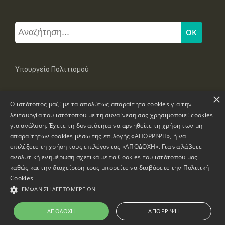
Υπουργείο Πολιτισμού
×
Μπουμπουλίνας 20-22, 106 82 Αθήνα
Ο ιστότοπος μαζί με τα απολύτως απαραίτητα cookies για την
Τηλ: +30 2131322100, 2131322421
mail: grplk@culture.gr
λειτουργία του ιστότοπου με τη συναίνεση σας χρησιμοποιεί cookies
για ανάλυση. Έχετε τη δυνατότητα να αρνηθείτε τη χρήση των μη
απαραίτητων cookies μέσω της επιλογής «ΑΠΟΡΡΙΨΗ», ή να
επιλέξετε τη χρήση τους επιλέγοντας «ΑΠΟΔΟΧΗ». Για να λάβετε
αναλυτική ενημέρωση σχετικά με τα Cookies του ιστότοπου μας
καθώς και την διαχείριση τους μπορείτε να διαβάσετε την
Πολιτική
Πνευματικά Δικαιώματα © 1995-2026 Υπουργείο Πολιτισμού
Cookies
ΕΜΦΆΝΙΣΗ ΛΕΠΤΟΜΕΡΕΙΏΝ
Πληροφορίες Ιστοσελίδας
Δήλωση Προσβασιμότητας
ΑΠΟΔΟΧΉ
ΑΠΌΡΡΙΨΗ