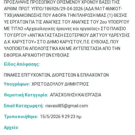
ΠΡΟΣΛΗΨΗΣ ΠΡΟΣΩΠΙΚΟΥ ΟΡΙΣΜΕΝΟΥ ΧΡΟΝΟΥ ΒΑΣΕΙ ΤΗΣ
ΑΡΙΘΜ. ΠΡΩΤ. ΥΠΠΟ/186926/29-04-2026 (ΑΔΑ:9Α1Τ46ΝΚΟΤ-
ΤΧΒ)ΑΝΑΚΟΙΝΩΣΗΣ ΠΟΥ ΑΦΟΡΑ ΤΗΝ ΠΛΗΡΩΣΗ ΜΙΑΣ (1) ΘΕΣΗΣ
ΥΕ ΕΡΓΑΤΩΝ ΓΙΑ ΤΙΣ ΑΝΑΓΚΕΣ ΤΟΥ ΑΝΑΓΚΕΣ ΤΟΥ 2ου ΥΠΟΕΡΓΟΥ
ΜΕ ΤΙΤΛΟ «Αρχαιολογικές έρευνες και εργασίες» ΣΤΟ ΠΛΑΙΣΙΟ
Μαϊ
1
2
ΤΟΥ ΕΡΓΟΥ «ΑΝΤΙΚΑΤΑΣΤΑΣΗ ΕΣΩΤΕΡΙΚΟΥ ΔΙΚΤΥΟΥ ΥΔΡΕΥΣΗΣ
•
•
Δ.Κ. ΚΑΡΥΣΤΟΥ» ΣΤΟ ΔΗΜΟ ΚΑΡΥΣΤΟΥ, Π.Ε. ΕΥΒΟΙΑΣ, ΠΟΥ
ΥΛΟΠΟΙΕΙΤΑΙ ΑΠΟΛΟΓΙΣΤΙΚΑ ΚΑΙ ΜΕ ΑΥΤΕΠΙΣΤΑΣΙΑ ΑΠΟ ΤΗΝ
3
4
5
6
7
8
9
•
•
•
•
•
•
•
ΕΦΟΡΕΙΑ ΑΡΧΑΙΟΤΗΤΩΝ ΕΥΒΟΙΑΣ
Είδος Απόφασης:
10
11
12
13
14
15
16
•
•
•
•
•
•
•
ΠΙΝΑΚΕΣ ΕΠΙΤΥΧΟΝΤΩΝ, ΔΙΟΡΙΣΤΕΩΝ & ΕΠΙΛΑΧΟΝΤΩΝ
17
18
19
20
21
22
23
Υπογράφων:
ΧΡΙΣΤΟΔΟΥΛΟΥ ΔΗΜΗΤΡΙΟΣ
•
•
•
•
•
•
•
•
•
•
•
•
•
Θεματική Κατηγορία:
ΑΠΑΣΧΟΛΗΣΗ ΚΑΙ ΕΡΓΑΣΙΑ
24
25
26
27
28
29
30
•
•
•
•
•
•
•
Email Καταχωρητή:
riavasil85@gmail.com
Τροποποιήθηκε:
15/5/2026 9:29:23 πμ
31
Ιουν
1
2
3
4
5
6
•
•
•
•
•
•
•
Αρχείο
7
8
9
10
11
12
13