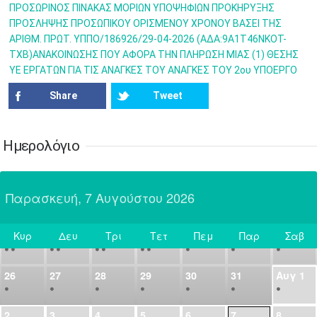
•
•
•
•
•
•
•
ΠΡΟΣΩΡΙΝΟΣ ΠΙΝΑΚΑΣ ΜΟΡΙΩΝ ΥΠΟΨΗΦΙΩΝ ΠΡΟΚΗΡΥΞΗΣ
ΠΡΟΣΛΗΨΗΣ ΠΡΟΣΩΠΙΚΟΥ ΟΡΙΣΜΕΝΟΥ ΧΡΟΝΟΥ ΒΑΣΕΙ ΤΗΣ
14
15
16
17
18
19
20
ΑΡΙΘΜ. ΠΡΩΤ. ΥΠΠΟ/186926/29-04-2026 (ΑΔΑ:9Α1Τ46ΝΚΟΤ-
•
•
•
•
•
•
•
ΤΧΒ)ΑΝΑΚΟΙΝΩΣΗΣ ΠΟΥ ΑΦΟΡΑ ΤΗΝ ΠΛΗΡΩΣΗ ΜΙΑΣ (1) ΘΕΣΗΣ
ΥΕ ΕΡΓΑΤΩΝ ΓΙΑ ΤΙΣ ΑΝΑΓΚΕΣ ΤΟΥ ΑΝΑΓΚΕΣ ΤΟΥ 2ου ΥΠΟΕΡΓΟ
21
22
23
24
25
26
27
•
•
•
•
•
•
•
Share
Tweet
28
29
30
Ιουλ
1
2
3
4
•
•
•
•
•
•
•
•
•
•
Ημερολόγιο
5
6
7
8
9
10
11
•
•
•
•
•
•
•
•
•
•
•
•
•
•
Παρασκευή, 7 Αυγούστου 2026
12
13
14
15
16
17
18
•
•
•
•
•
•
•
•
•
•
•
•
•
•
Κυρ
Δευ
Τρι
Τετ
Πεμ
Παρ
Σαβ
19
20
21
22
23
24
25
Σήμερα
•
•
•
•
•
•
•
•
•
•
•
26
27
28
29
30
31
Αυγ
1
•
•
•
•
•
•
•
2
3
4
5
6
7
8