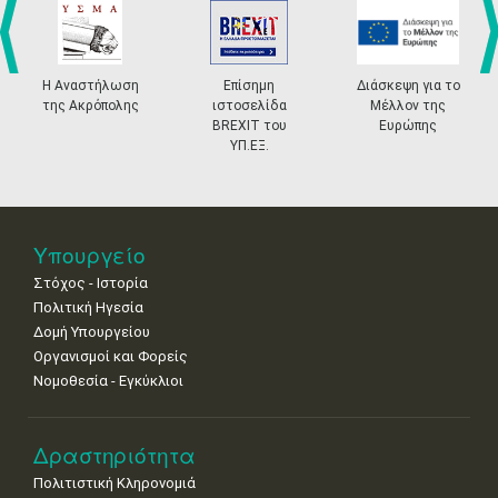
•
•
•
•
•
•
•
4
5
6
7
8
9
10
•
•
•
•
•
•
•
prev
ne
Η Αναστήλωση
Επίσημη
Διάσκεψη για το
της Ακρόπολης
ιστοσελίδα
Μέλλον της
11
12
13
14
15
16
17
BREXIT του
Ευρώπης
•
•
•
•
•
•
•
ΥΠ.ΕΞ.
18
19
20
21
22
23
24
•
•
•
•
•
•
•
25
26
27
28
29
30
31
Υπουργείο
•
•
•
•
•
•
•
Στόχος - Ιστορία
Πολιτική Ηγεσία
Δομή Υπουργείου
Οργανισμοί και Φορείς
Νομοθεσία - Εγκύκλιοι
Δραστηριότητα
Πολιτιστική Κληρονομιά