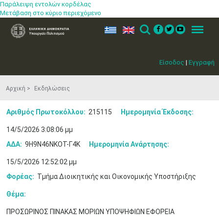
Παράλειψη εντολών κορδέλας
Μετάβαση στο κύριο περιεχόμενο
ελ
en
Search
Menu
Είσοδος
|
Εγγραφή
Αρχική
Εκδηλώσεις
Αριθμός Πρωτοκόλλου:
215115
Ημερομηνία Έκδοσης:
14/5/2026 3:08:06 μμ
ΑΔΑ:
9Η9Ν46ΝΚΟΤ-Γ4Κ
Ημερομηνία Ανάρτησης:
15/5/2026 12:52:02 μμ
Φορέας:
Τμήμα Διοικητικής και Οικονομικής Υποστήριξης
Θέμα:
ΠΡΟΣΩΡΙΝΟΣ ΠΙΝΑΚΑΣ ΜΟΡΙΩΝ ΥΠΟΨΗΦΙΩΝ ΕΦΟΡΕΙΑ