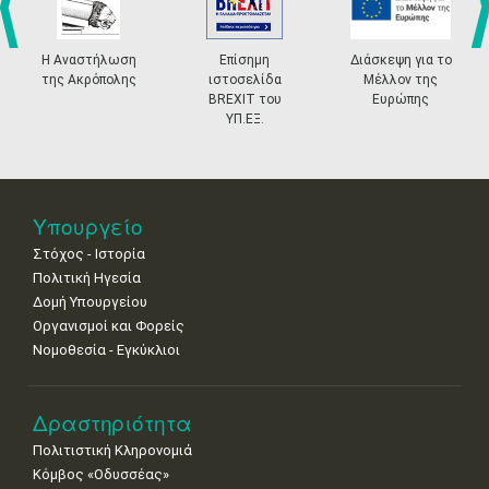
4
5
6
7
8
9
10
•
•
•
•
•
•
•
prev
ne
Η Αναστήλωση
Επίσημη
Διάσκεψη για το
της Ακρόπολης
ιστοσελίδα
Μέλλον της
11
12
13
14
15
16
17
BREXIT του
Ευρώπης
•
•
•
•
•
•
•
ΥΠ.ΕΞ.
18
19
20
21
22
23
24
•
•
•
•
•
•
•
25
26
27
28
29
30
31
Υπουργείο
•
•
•
•
•
•
•
Στόχος - Ιστορία
Πολιτική Ηγεσία
Δομή Υπουργείου
Οργανισμοί και Φορείς
Νομοθεσία - Εγκύκλιοι
Δραστηριότητα
Πολιτιστική Κληρονομιά
Κόμβος «Οδυσσέας»