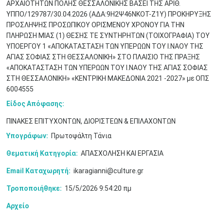
ΑΡΧΑΙΟΤΗΤΩΝ ΠΟΛΗΣ ΘΕΣΣΑΛΟΝΙΚΗΣ ΒΑΣΕΙ ΤΗΣ ΑΡΙΘ.
ΥΠΠΟ/129787/30.04.2026 (ΑΔΑ:9Η2Ψ46ΝΚΟΤ-Ζ1Υ) ΠΡΟΚΗΡΥΞΗΣ
ΠΡΟΣΛΗΨΗΣ ΠΡΟΣΩΠΙΚΟΥ ΟΡΙΣΜΕΝΟΥ ΧΡΟΝΟΥ ΓΙΑ ΤΗΝ
ΠΛΗΡΩΣΗ ΜΙΑΣ (1) ΘΕΣΗΣ ΤΕ ΣΥΝΤΗΡΗΤΩΝ (ΤΟΙΧΟΓΡΑΦΙΑ) ΤΟΥ
Μαϊ
1
2
ΥΠΟΕΡΓΟΥ 1 «ΑΠΟΚΑΤΑΣΤΑΣΗ ΤΩΝ ΥΠΕΡΩΩΝ ΤΟΥ Ι.ΝΑΟΥ ΤΗΣ
•
•
ΑΓΙΑΣ ΣΟΦΙΑΣ ΣΤΗ ΘΕΣΣΑΛΟΝΙΚΗ» ΣΤΟ ΠΛΑΙΣΙΟ ΤΗΣ ΠΡΑΞΗΣ
«ΑΠΟΚΑΤΑΣΤΑΣΗ ΤΩΝ ΥΠΕΡΩΩΝ ΤΟΥ Ι.ΝΑΟΥ ΤΗΣ ΑΓΙΑΣ ΣΟΦΙΑΣ
3
4
5
6
7
8
9
•
•
•
•
•
•
•
ΣΤΗ ΘΕΣΣΑΛΟΝΙΚΗ» «ΚΕΝΤΡΙΚΗ ΜΑΚΕΔΟΝΙΑ 2021 -2027» με ΟΠΣ
6004555
10
11
12
13
14
15
16
•
•
•
•
•
•
•
Είδος Απόφασης:
ΠΙΝΑΚΕΣ ΕΠΙΤΥΧΟΝΤΩΝ, ΔΙΟΡΙΣΤΕΩΝ & ΕΠΙΛΑΧΟΝΤΩΝ
17
18
19
20
21
22
23
•
•
•
•
•
•
•
•
•
•
•
•
•
Υπογράφων:
Πρωτοψάλτη Τάνια
24
25
26
27
28
29
30
Θεματική Κατηγορία:
ΑΠΑΣΧΟΛΗΣΗ ΚΑΙ ΕΡΓΑΣΙΑ
•
•
•
•
•
•
•
Email Καταχωρητή:
ikaragianni@culture.gr
31
Ιουν
1
2
3
4
5
6
•
•
•
•
•
•
•
Τροποποιήθηκε:
15/5/2026 9:54:20 πμ
7
8
9
10
11
12
13
Αρχείο
•
•
•
•
•
•
•