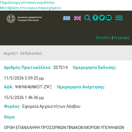
Παράλειψη εντολών κορδέλας
Μετάβαση στο κύριο περιεχόμενο
ελ
en
Search
Menu
Είσοδος
|
Εγγραφή
Αρχική
Εκδηλώσεις
Αριθμός Πρωτοκόλλου:
207514
Ημερομηνία Έκδοσης:
11/5/2026 5:59:25 μμ
ΑΔΑ:
ΨΦ9Φ46ΝΚΟΤ-ΖΨΞ
Ημερομηνία Ανάρτησης:
15/5/2026 1:46:36 μμ
Φορέας:
Εφορεία Αρχαιοτήτων Λέσβου
Θέμα:
ΟΡΘΗ ΕΠΑΝΑΛΗΨΗ ΠΡΟΣΩΡΙΝΩΝ ΠΙΝΑΚΩΝ ΜΟΡΙΩΝ ΥΠΟΨΗΦΙΩΝ