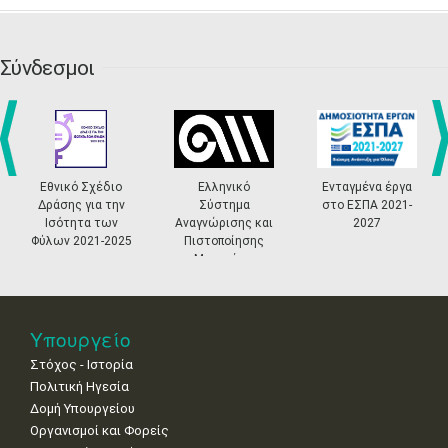
•
•
•
•
•
•
•
•
•
20
21
22
23
24
25
26
•
•
•
•
•
•
•
Σύνδεσμοι
27
28
29
30
Οκτ
1
2
3
•
•
•
•
•
•
•
4
5
6
7
8
9
10
•
•
•
•
•
•
•
prev
ne
Εθνικό Σχέδιο
Ελληνικό
Ενταγμένα έργα
Δράσης για την
Σύστημα
στο ΕΣΠΑ 2021-
11
12
13
14
15
16
17
Ισότητα των
Αναγνώρισης και
2027
•
•
•
•
•
•
•
Φύλων 2021-2025
Πιστοποίησης
Μουσείων
18
19
20
21
22
23
24
•
•
•
•
•
•
•
25
26
27
28
29
30
31
Υπουργείο
•
•
•
•
•
•
•
Στόχος - Ιστορία
Πολιτική Ηγεσία
Δομή Υπουργείου
Οργανισμοί και Φορείς