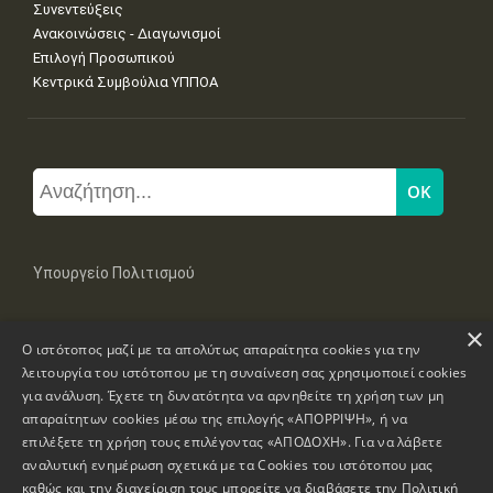
Συνεντεύξεις
Ανακοινώσεις - Διαγωνισμοί
Επιλογή Προσωπικού
Κεντρικά Συμβούλια ΥΠΠΟΑ
Υπουργείο Πολιτισμού
×
Μπουμπουλίνας 20-22, 106 82 Αθήνα
Ο ιστότοπος μαζί με τα απολύτως απαραίτητα cookies για την
Τηλ: +30 2131322100, 2131322421
mail: grplk@culture.gr
λειτουργία του ιστότοπου με τη συναίνεση σας χρησιμοποιεί cookies
για ανάλυση. Έχετε τη δυνατότητα να αρνηθείτε τη χρήση των μη
απαραίτητων cookies μέσω της επιλογής «ΑΠΟΡΡΙΨΗ», ή να
επιλέξετε τη χρήση τους επιλέγοντας «ΑΠΟΔΟΧΗ». Για να λάβετε
αναλυτική ενημέρωση σχετικά με τα Cookies του ιστότοπου μας
καθώς και την διαχείριση τους μπορείτε να διαβάσετε την
Πολιτική