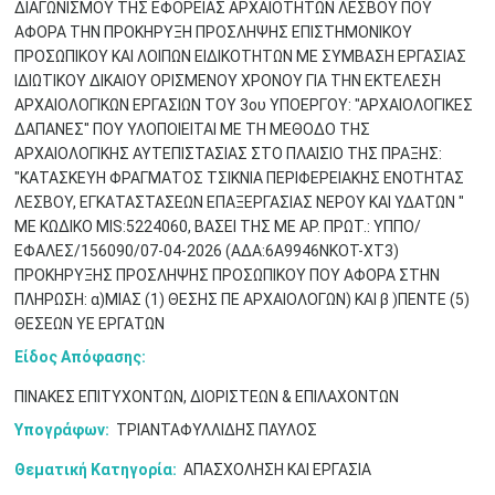
ΔΙΑΓΩΝΙΣΜΟΥ ΤΗΣ ΕΦΟΡΕΙΑΣ ΑΡΧΑΙΟΤΗΤΩΝ ΛΕΣΒΟΥ ΠΟΥ
ΑΦΟΡΑ ΤΗΝ ΠΡΟΚΗΡΥΞΗ ΠΡΟΣΛΗΨΗΣ ΕΠΙΣΤΗΜΟΝΙΚΟΥ
ΠΡΟΣΩΠΙΚΟΥ ΚΑΙ ΛΟΙΠΩΝ ΕΙΔΙΚΟΤΗΤΩΝ ΜΕ ΣΥΜΒΑΣΗ ΕΡΓΑΣΙΑΣ
ΙΔΙΩΤΙΚΟΥ ΔΙΚΑΙΟΥ ΟΡΙΣΜΕΝΟΥ ΧΡΟΝΟΥ ΓΙΑ ΤΗΝ ΕΚΤΕΛΕΣΗ
ΑΡΧΑΙΟΛΟΓΙΚΩΝ ΕΡΓΑΣΙΩΝ ΤΟΥ 3ου ΥΠΟΕΡΓΟΥ: "ΑΡΧΑΙΟΛΟΓΙΚΕΣ
ΔΑΠΑΝΕΣ" ΠΟΥ ΥΛΟΠΟΙΕΙΤΑΙ ΜΕ ΤΗ ΜΕΘΟΔΟ ΤΗΣ
ΑΡΧΑΙΟΛΟΓΙΚΗΣ ΑΥΤΕΠΙΣΤΑΣΙΑΣ ΣΤΟ ΠΛΑΙΣΙΟ ΤΗΣ ΠΡΑΞΗΣ:
"ΚΑΤΑΣΚΕΥΗ ΦΡΑΓΜΑΤΟΣ ΤΣΙΚΝΙΑ ΠΕΡΙΦΕΡΕΙΑΚΗΣ ΕΝΟΤΗΤΑΣ
ΛΕΣΒΟΥ, ΕΓΚΑΤΑΣΤΑΣΕΩΝ ΕΠΑΞΕΡΓΑΣΙΑΣ ΝΕΡΟΥ ΚΑΙ ΥΔΑΤΩΝ "
ΜΕ ΚΩΔΙΚΟ MIS:5224060, ΒΑΣΕΙ ΤΗΣ ΜΕ ΑΡ. ΠΡΩΤ.: ΥΠΠΟ/
Μαϊ
1
2
ΕΦΑΛΕΣ/156090/07-04-2026 (ΑΔΑ:6A9946NKOT-XT3)
•
•
ΠΡΟΚΗΡΥΞΗΣ ΠΡΟΣΛΗΨΗΣ ΠΡΟΣΩΠΙΚΟΥ ΠΟΥ ΑΦΟΡΑ ΣΤΗΝ
ΠΛΗΡΩΣΗ: α)ΜΙΑΣ (1) ΘΕΣΗΣ ΠΕ ΑΡΧΑΙΟΛΟΓΩΝ) ΚΑΙ β )ΠΕΝΤΕ (5)
3
4
5
6
7
8
9
•
•
•
•
•
•
•
ΘΕΣΕΩΝ ΥΕ ΕΡΓΑΤΩΝ
Είδος Απόφασης:
10
11
12
13
14
15
16
•
•
•
•
•
•
•
ΠΙΝΑΚΕΣ ΕΠΙΤΥΧΟΝΤΩΝ, ΔΙΟΡΙΣΤΕΩΝ & ΕΠΙΛΑΧΟΝΤΩΝ
17
18
19
20
21
22
23
Υπογράφων:
ΤΡΙΑΝΤΑΦΥΛΛΙΔΗΣ ΠΑΥΛΟΣ
•
•
•
•
•
•
•
•
•
•
•
•
•
Θεματική Κατηγορία:
ΑΠΑΣΧΟΛΗΣΗ ΚΑΙ ΕΡΓΑΣΙΑ
24
25
26
27
28
29
30