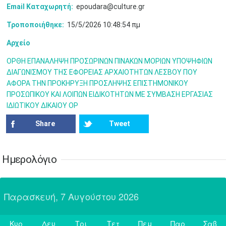
•
•
•
•
•
•
•
Email Καταχωρητή:
epoudara@culture.gr
Τροποποιήθηκε:
15/5/2026 10:48:54 πμ
31
Ιουν
1
2
3
4
5
6
•
•
•
•
•
•
•
Αρχείο
7
8
9
10
11
12
13
•
•
•
•
•
•
•
ΟΡΘΗ ΕΠΑΝΑΛΗΨΗ ΠΡΟΣΩΡΙΝΩΝ ΠΙΝΑΚΩΝ ΜΟΡΙΩΝ ΥΠΟΨΗΦΙΩΝ
ΔΙΑΓΩΝΙΣΜΟΥ ΤΗΣ ΕΦΟΡΕΙΑΣ ΑΡΧΑΙΟΤΗΤΩΝ ΛΕΣΒΟΥ ΠΟΥ
14
15
16
17
18
19
20
ΑΦΟΡΑ ΤΗΝ ΠΡΟΚΗΡΥΞΗ ΠΡΟΣΛΗΨΗΣ ΕΠΙΣΤΗΜΟΝΙΚΟΥ
•
•
•
•
•
•
•
ΠΡΟΣΩΠΙΚΟΥ ΚΑΙ ΛΟΙΠΩΝ ΕΙΔΙΚΟΤΗΤΩΝ ΜΕ ΣΥΜΒΑΣΗ ΕΡΓΑΣΙΑΣ
ΙΔΙΩΤΙΚΟΥ ΔΙΚΑΙΟΥ ΟΡ
21
22
23
24
25
26
27
•
•
•
•
•
•
•
Share
Tweet
28
29
30
Ιουλ
1
2
3
4
•
•
•
•
•
•
•
•
•
•
Ημερολόγιο
5
6
7
8
9
10
11
•
•
•
•
•
•
•
•
•
•
•
•
•
•
Παρασκευή, 7 Αυγούστου 2026
12
13
14
15
16
17
18
•
•
•
•
•
•
•
•
•
•
•
•
•
•
Κυρ
Δευ
Τρι
Τετ
Πεμ
Παρ
Σαβ
19
20
21
22
23
24
25
Σήμερα