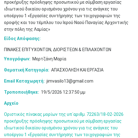
προκήρυξης πρόσληψης προσωπικού με σύμβαση εργασίας
Μαϊ
1
2
ιδιωτικού δικαίου ορισμένου χρόνου για τις ανάγκες του
•
•
υποέργου 1 «Εργασίες συντήρησης των τοιχογραφιών της
οροφής και του τέμπλου του Ιερού Ναού Παναγίας Αρχοντικής
3
4
5
6
7
8
9
•
•
•
•
•
•
•
στην πόλη της Λαμίας»
Είδος Απόφασης:
10
11
12
13
14
15
16
•
•
•
•
•
•
•
ΠΙΝΑΚΕΣ ΕΠΙΤΥΧΟΝΤΩΝ, ΔΙΟΡΙΣΤΕΩΝ & ΕΠΙΛΑΧΟΝΤΩΝ
17
18
19
20
21
22
23
Υπογράφων:
Μερτζάνη Μαρία
•
•
•
•
•
•
•
•
•
•
•
•
•
Θεματική Κατηγορία:
ΑΠΑΣΧΟΛΗΣΗ ΚΑΙ ΕΡΓΑΣΙΑ
24
25
26
27
28
29
30
•
•
•
•
•
•
•
Email Καταχωρητή:
jimvasilo13@gmail.com
Τροποποιήθηκε:
19/5/2026 12:37:50 μμ
31
Ιουν
1
2
3
4
5
6
•
•
•
•
•
•
•
Αρχείο
7
8
9
10
11
12
13
•
•
•
•
•
•
•
Οριστικός πίνακας μορίων της υπ΄αριθμ. 72263/18-02-2026
προκήρυξης πρόσληψης προσωπικού με σύμβαση εργασίας
14
15
16
17
18
19
20
ιδιωτικού δικαίου ορισμένου χρόνου για τις ανάγκες του
•
•
•
•
•
•
•
υποέργου 1 «Εργασίες συντήρησης των τοιχογραφιών της