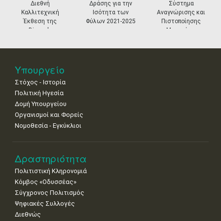
Διεθνή
Δράσης για την
Σύστημα
11
12
13
14
15
16
17
Καλλιτεχνική
Ισότητα των
Αναγνώρισης και
•
•
•
•
•
•
•
Έκθεση της
Φύλων 2021-2025
Πιστοποίησης
Biennale
Μουσείων
18
19
20
21
22
23
24
Βενετίας
•
•
•
•
•
•
•
25
26
27
28
29
30
31
Υπουργείο
•
•
•
•
•
•
•
Στόχος - Ιστορία
Πολιτική Ηγεσία
Δομή Υπουργείου
Οργανισμοί και Φορείς
Νομοθεσία - Εγκύκλιοι
Δραστηριότητα
Πολιτιστική Κληρονομιά
Κόμβος «Οδυσσέας»
Σύγχρονος Πολιτισμός
Ψηφιακές Συλλογές
Διεθνώς