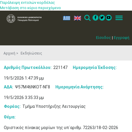
Παράλειψη εντολών κορδέλας
Μετάβαση στο κύριο περιεχόμενο
ελ
en
Search
Menu
Είσοδος
|
Εγγραφή
Αρχική
Εκδηλώσεις
Αριθμός Πρωτοκόλλου:
221147
Ημερομηνία Έκδοσης:
19/5/2026 1:47:39 μμ
ΑΔΑ:
Ψ57Μ46ΝΚΟΤ-ΝΓ8
Ημερομηνία Ανάρτησης:
19/5/2026 3:35:33 μμ
Φορέας:
Τμήμα Υποστήριξης Λειτουργίας
Θέμα:
Οριστικός πίνακας μορίων της υπ΄αριθμ. 72263/18-02-2026