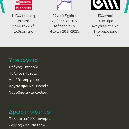
4
5
6
7
8
9
10
•
•
•
•
•
•
•
prev
ne
Η Ελλάδα στη
Εθνικό Σχέδιο
Ελληνικό
Διεθνή
Δράσης για την
Σύστημα
11
12
13
14
15
16
17
Καλλιτεχνική
Ισότητα των
Αναγνώρισης και
•
•
•
•
•
•
•
Έκθεση της
Φύλων 2021-2025
Πιστοποίησης
Biennale
Μουσείων
18
19
20
21
22
23
24
Βενετίας
•
•
•
•
•
•
•
25
26
27
28
29
30
31
Υπουργείο
•
•
•
•
•
•
•
Στόχος - Ιστορία
Πολιτική Ηγεσία
Δομή Υπουργείου
Οργανισμοί και Φορείς
Νομοθεσία - Εγκύκλιοι
Δραστηριότητα
Πολιτιστική Κληρονομιά
Κόμβος «Οδυσσέας»