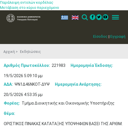
Παράλειψη εντολών κορδέλας
Μετάβαση στο κύριο περιεχόμενο
ελ
en
Search
Menu
Είσοδος
|
Εγγραφή
Αρχική
Εκδηλώσεις
Αριθμός Πρωτοκόλλου:
221983
Ημερομηνία Έκδοσης:
19/5/2026 5:09:10 μμ
ΑΔΑ:
ΨΝ1Δ46ΝΚΟΤ-ΔΥΨ
Ημερομηνία Ανάρτησης:
20/5/2026 4:53:35 μμ
Φορέας:
Τμήμα Διοικητικής και Οικονομικής Υποστήριξης
Θέμα:
ΟΡΙΣΤΙΚΟΣ ΠΙΝΑΚΑΣ ΚΑΤΑΤΑΞΗΣ ΥΠΟΨΗΦΙΩΝ ΒΑΣΕΙ ΤΗΣ ΑΡΙΘΜ.