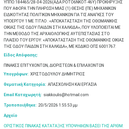
ΥΠΠΟ:184465/28-04-2026(ΑΔΑ:ΡΟΤΟ6ΝΚΟΤ-46Υ) ΠΡΟΚΗΡΥΞΗΣ
ΠΟΥ ΑΦΟΡΑ ΤΗΝ ΠΛΗΡΩΣΗ ΜΙΑΣ (1) ΘΕΣΗΣ (ΠΕ) ΜΗΧΑΝΙΚΩΝ
ΕΙΔΙΚΟΤΗΤΑΣ ΠΟΛΙΤΙΚΩΝ ΜΗΧΑΝΙΚΩΝ ΓΙΑ ΤΙΣ ΑΝΑΓΚΕΣ ΤΟΥ
ΥΠΟΕΡΓΟΥ 1 ΜΕ ΤΙΤΛΟ : «ΑΠΟΚΑΤΑΣΤΑΣΗ ΤΗΣ ΟΘΩΜΑΝΙΚΗΣ
Μαϊ
1
2
ΟΙΚΙΑΣ ΤΗΣ ΟΔΟΥ ΠΑΙΔΩΝ ΣΤΗ ΧΑΛΚΙΔΑ», ΠΟΥ ΥΛΟΠΟΙΕΙΤΑΙ ΜΕ
•
•
ΤΗΝ ΜΕΘΟΔΟ ΤΗΣ ΑΡΧΑΙΟΛΟΓΙΚΗΣ ΑΥΤΕΠΙΣΤΑΣΙΑΣ ΣΤΟ
ΠΛΑΙΣΙΟ ΤΟΥ ΕΡΓΟΥ: «ΑΠΟΚΑΤΑΣΤΑΣΗ ΤΗΣ ΟΘΩΜΑΝΙΚΗΣ ΟΙΚΙΑΣ
3
4
5
6
7
8
9
•
•
•
•
•
•
•
ΤΗΣ ΟΔΟΥ ΠΑΙΔΩΝ ΣΤΗ ΧΑΛΚΙΔΑ», ΜΕ ΚΩΔΙΚΟ ΟΠΣ 6001767.
Είδος Απόφασης:
10
11
12
13
14
15
16
•
•
•
•
•
•
•
ΠΙΝΑΚΕΣ ΕΠΙΤΥΧΟΝΤΩΝ, ΔΙΟΡΙΣΤΕΩΝ & ΕΠΙΛΑΧΟΝΤΩΝ
17
18
19
20
21
22
23
Υπογράφων:
ΧΡΙΣΤΟΔΟΥΛΟΥ ΔΗΜΗΤΡΙΟΣ
•
•
•
•
•
•
•
•
•
•
•
•
•
Θεματική Κατηγορία:
ΑΠΑΣΧΟΛΗΣΗ ΚΑΙ ΕΡΓΑΣΙΑ
24
25
26
27
28
29
30
•
•
•
•
•
•
•
Email Καταχωρητή:
siakkoulis@hotmail.com
Τροποποιήθηκε:
20/5/2026 1:55:53 μμ
31
Ιουν
1
2
3
4
5
6
•
•
•
•
•
•
•
Αρχείο
7
8
9
10
11
12
13
•
•
•
•
•
•
•
ΟΡΙΣΤΙΚΟΣ ΠΙΝΑΚΑΣ ΚΑΤΑΤΑΞΗΣ ΥΠΟΨΗΦΙΩΝ ΒΑΣΕΙ ΤΗΣ ΑΡΙΘΜ.