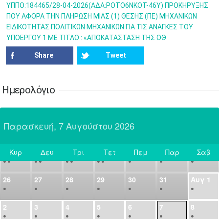
ΥΠΠΟ:184465/28-04-2026(ΑΔΑ:ΡΟΤΟ6ΝΚΟΤ-46Υ) ΠΡΟΚΗΡΥΞΗΣ
14
15
16
17
18
19
20
ΠΟΥ ΑΦΟΡΑ ΤΗΝ ΠΛΗΡΩΣΗ ΜΙΑΣ (1) ΘΕΣΗΣ (ΠΕ) ΜΗΧΑΝΙΚΩΝ
•
•
•
•
•
•
•
ΕΙΔΙΚΟΤΗΤΑΣ ΠΟΛΙΤΙΚΩΝ ΜΗΧΑΝΙΚΩΝ ΓΙΑ ΤΙΣ ΑΝΑΓΚΕΣ ΤΟΥ
ΥΠΟΕΡΓΟΥ 1 ΜΕ ΤΙΤΛΟ : «ΑΠΟΚΑΤΑΣΤΑΣΗ ΤΗΣ ΟΘ
21
22
23
24
25
26
27
•
•
•
•
•
•
•
Share
Tweet
28
29
30
Ιουλ
1
2
3
4
•
•
•
•
•
•
•
•
•
•
Ημερολόγιο
5
6
7
8
9
10
11
•
•
•
•
•
•
•
•
•
•
•
•
•
•
Παρασκευή, 7 Αυγούστου 2026
12
13
14
15
16
17
18
•
•
•
•
•
•
•
•
•
•
•
•
•
•
Κυρ
Δευ
Τρι
Τετ
Πεμ
Παρ
Σαβ
19
20
21
22
23
24
25
Σήμερα
•
•
•
•
•
•
•
•
•
•
•
26
27
28
29
30
31
Αυγ
1
•
•
•
•
•
•
•
2
3
4
5
6
7
8
•
•
•
•
•
•
•