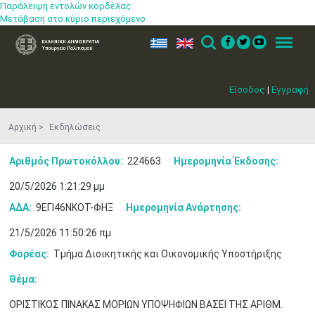
Παράλειψη εντολών κορδέλας
Μετάβαση στο κύριο περιεχόμενο
ελ
en
Search
Menu
Είσοδος
|
Εγγραφή
Αρχική
Εκδηλώσεις
Αριθμός Πρωτοκόλλου:
224663
Ημερομηνία Έκδοσης:
20/5/2026 1:21:29 μμ
ΑΔΑ:
9ΕΓΙ46ΝΚΟΤ-ΦΗΞ
Ημερομηνία Ανάρτησης:
21/5/2026 11:50:26 πμ
Φορέας:
Τμήμα Διοικητικής και Οικονομικής Υποστήριξης
Θέμα:
ΟΡΙΣΤΙΚΟΣ ΠΙΝΑΚΑΣ ΜΟΡΙΩΝ ΥΠΟΨΗΦΙΩΝ ΒΑΣΕΙ ΤΗΣ ΑΡΙΘΜ.