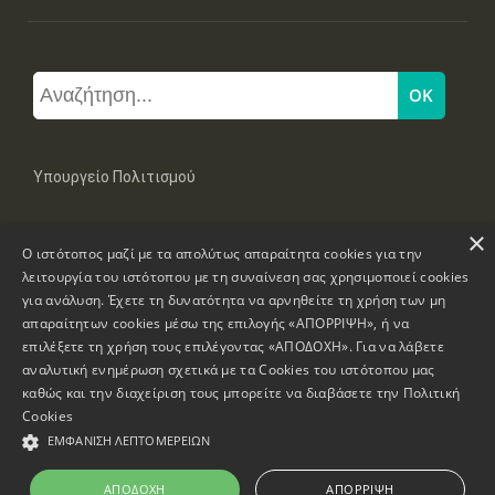
Υπουργείο Πολιτισμού
×
Μπουμπουλίνας 20-22, 106 82 Αθήνα
Ο ιστότοπος μαζί με τα απολύτως απαραίτητα cookies για την
Τηλ: +30 2131322100, 2131322421
mail: grplk@culture.gr
λειτουργία του ιστότοπου με τη συναίνεση σας χρησιμοποιεί cookies
για ανάλυση. Έχετε τη δυνατότητα να αρνηθείτε τη χρήση των μη
απαραίτητων cookies μέσω της επιλογής «ΑΠΟΡΡΙΨΗ», ή να
επιλέξετε τη χρήση τους επιλέγοντας «ΑΠΟΔΟΧΗ». Για να λάβετε
αναλυτική ενημέρωση σχετικά με τα Cookies του ιστότοπου μας
καθώς και την διαχείριση τους μπορείτε να διαβάσετε την
Πολιτική
Πνευματικά Δικαιώματα © 1995-2026 Υπουργείο Πολιτισμού
Cookies
ΕΜΦΆΝΙΣΗ ΛΕΠΤΟΜΕΡΕΙΏΝ
Πληροφορίες Ιστοσελίδας
Δήλωση Προσβασιμότητας
ΑΠΟΔΟΧΉ
ΑΠΌΡΡΙΨΗ