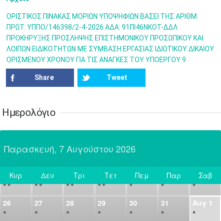
7
8
9
10
11
12
13
•
•
•
•
•
•
•
ΟΡΙΣΤΙΚΟΣ ΠΙΝΑΚΑΣ ΜΟΡΙΩΝ ΥΠΟΨΗΦΙΩΝ ΒΑΣΕΙ ΤΗΣ ΑΡΙΘΜ.
ΠΡΩΤ. ΥΠΠΟ/146398/2-4-2026 AΔA: 91ΠΙ46ΝΚΟΤ-ΔΔΛ
14
15
16
17
18
19
20
ΠΡΟΚΗΡΥΞΗΣ ΠΡΟΣΛΗΨΗΣ ΕΠΙΣΤΗΜΟΝΙΚΟΥ ΠΡΟΣΩΠΙΚΟΥ ΚΑΙ
•
•
•
•
•
•
•
ΛΟΙΠΩΝ EΙΔΙΚΟΤΗΤΩΝ ΜΕ ΣΥΜΒΑΣΗ ΕΡΓΑΣΙΑΣ ΙΔΙΩΤΙΚΟΥ ΔΙΚΑΙΟΥ
ΟΡΙΣΜΕΝΟΥ ΧΡΟΝΟΥ ΓΙΑ ΤΙΣ ΑΝΑΓΚΕΣ ΤΟΥ ΥΠΟΕΡΓΟΥ 9
21
22
23
24
25
26
27
•
•
•
•
•
•
•
Share
Tweet
28
29
30
Ιουλ
1
2
3
4
•
•
•
•
•
•
•
•
•
•
Ημερολόγιο
5
6
7
8
9
10
11
•
•
•
•
•
•
•
•
•
•
•
•
•
•
Παρασκευή, 7 Αυγούστου 2026
12
13
14
15
16
17
18
•
•
•
•
•
•
•
•
•
•
•
•
•
•
Κυρ
Δευ
Τρι
Τετ
Πεμ
Παρ
Σαβ
19
20
21
22
23
24
25
Σήμερα
•
•
•
•
•
•
•
•
•
•
•
26
27
28
29
30
31
Αυγ
1
•
•
•
•
•
•
•