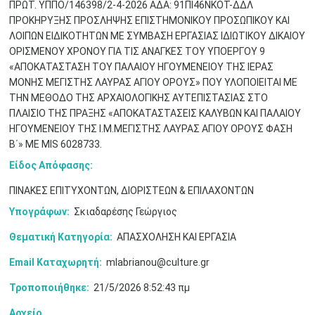
ΠΡΩΤ. ΥΠΠΟ/146398/2-4-2026 AΔA: 91ΠΙ46ΝΚΟΤ-ΔΔΛ
ΠΡΟΚΗΡΥΞΗΣ ΠΡΟΣΛΗΨΗΣ ΕΠΙΣΤΗΜΟΝΙΚΟΥ ΠΡΟΣΩΠΙΚΟΥ ΚΑΙ
ΛΟΙΠΩΝ EΙΔΙΚΟΤΗΤΩΝ ΜΕ ΣΥΜΒΑΣΗ ΕΡΓΑΣΙΑΣ ΙΔΙΩΤΙΚΟΥ ΔΙΚΑΙΟΥ
ΟΡΙΣΜΕΝΟΥ ΧΡΟΝΟΥ ΓΙΑ ΤΙΣ ΑΝΑΓΚΕΣ ΤΟΥ ΥΠΟΕΡΓΟΥ 9
«ΑΠΟΚΑΤΑΣΤΑΣΗ ΤΟΥ ΠΑΛΑΙΟΥ ΗΓΟΥΜΕΝΕΙΟΥ ΤΗΣ ΙΕΡΑΣ
ΜΟΝΗΣ ΜΕΓΙΣΤΗΣ ΛΑΥΡΑΣ ΑΓΙΟΥ ΟΡΟΥΣ» ΠΟΥ ΥΛΟΠΟΙΕΙΤΑΙ ΜΕ
Μαϊ
1
2
ΤΗΝ ΜΕΘΟΔΟ ΤΗΣ ΑΡΧΑΙΟΛΟΓΙΚΗΣ ΑΥΤΕΠΙΣΤΑΣΙΑΣ ΣΤΟ
•
•
ΠΛΑΙΣΙΟ ΤΗΣ ΠΡΑΞΗΣ «ΑΠΟΚΑΤΑΣΤΑΣΕΙΣ ΚΑΛΥΒΩΝ ΚΑΙ ΠΑΛΑΙΟΥ
ΗΓΟΥΜΕΝΕΙΟΥ ΤΗΣ Ι.Μ.ΜΕΓΙΣΤΗΣ ΛΑΥΡΑΣ ΑΓΙΟΥ ΟΡΟΥΣ ΦΑΣΗ
3
4
5
6
7
8
9
•
•
•
•
•
•
•
Β΄» ΜΕ MIS 6028733.
Είδος Απόφασης:
10
11
12
13
14
15
16
•
•
•
•
•
•
•
ΠΙΝΑΚΕΣ ΕΠΙΤΥΧΟΝΤΩΝ, ΔΙΟΡΙΣΤΕΩΝ & ΕΠΙΛΑΧΟΝΤΩΝ
17
18
19
20
21
22
23
Υπογράφων:
Σκιαδαρέσης Γεώργιος
•
•
•
•
•
•
•
•
•
•
•
•
•
Θεματική Κατηγορία:
ΑΠΑΣΧΟΛΗΣΗ ΚΑΙ ΕΡΓΑΣΙΑ
24
25
26
27
28
29
30
•
•
•
•
•
•
•
Email Καταχωρητή:
mlabrianou@culture.gr
Τροποποιήθηκε:
21/5/2026 8:52:43 πμ
31
Ιουν
1
2
3
4
5
6
•
•
•
•
•
•
•
Αρχείο