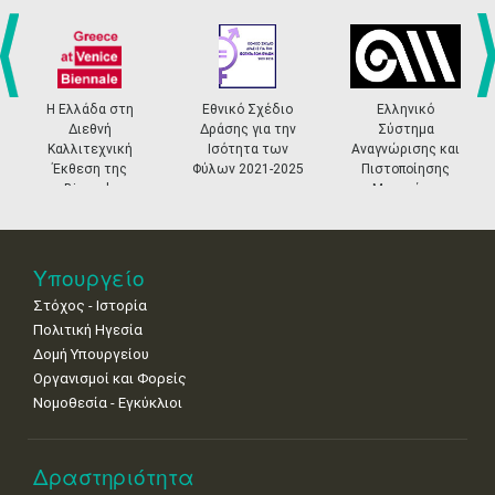
27
28
29
30
Οκτ
1
2
3
•
•
•
•
•
•
•
4
5
6
7
8
9
10
•
•
•
•
•
•
•
prev
ne
Η Ελλάδα στη
Εθνικό Σχέδιο
Ελληνικό
Διεθνή
Δράσης για την
Σύστημα
11
12
13
14
15
16
17
Καλλιτεχνική
Ισότητα των
Αναγνώρισης και
•
•
•
•
•
•
•
Έκθεση της
Φύλων 2021-2025
Πιστοποίησης
Biennale
Μουσείων
18
19
20
21
22
23
24
Βενετίας
•
•
•
•
•
•
•
25
26
27
28
29
30
31
Υπουργείο
•
•
•
•
•
•
•
Στόχος - Ιστορία
Πολιτική Ηγεσία
Δομή Υπουργείου
Οργανισμοί και Φορείς
Νομοθεσία - Εγκύκλιοι
Δραστηριότητα