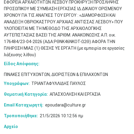
ΕΦΟΡΕΙΑ ΑΡΧΑΙΟΤΗΤΩΝ ΛΕΣΒΟΥ ΠΡΟΚΗΡΥΞΗ ΠΡΟΣΛΗΨΗΣ
ΠΡΟΣΩΠΙΚΟΥ ΜΕ ΣΥΜΒΑΣΗ ΕΡΓΑΣΙΑΣ ΙΔ.ΔΙΚΑΙΟΥ ΟΡΙΣΜΕΝΟΥ
ΧΡΟΝΟΥ ΓΙΑ ΤΙΣ ΑΝΑΓΚΕΣ ΤΟΥ ΕΡΓΟΥ : «ΔΙΑΜΟΡΦΩΣΗ ΚΑΙ
ΑΝΑΔΕΙΞΗ ΟΒΡΙΟΚΑΣΤΡΟΥ ΑΡΧΑΙΑΣ ΑΝΤΙΣΣΑΣ ΛΕΣΒΟΥ» ΠΟΥ
ΥΛΟΠΟΙΕΙΤΑΙ ΜΕ ΤΗ ΜΕΘΟΔΟ ΤΗΣ ΑΡΧΑΙΟΛΟΓΙΚΗΣ
Μαϊ
1
2
ΑΥΤΕΠΙΣΤΑΣΙΑΣ ΒΑΣΕΙ ΤΗΣ ΑΡΙΘΜ. ΑΝΑΚΟΙΝΩΣΗΣ Α.Π. οικ.
•
•
176484/23-04-2026 (ΑΔΑ:ΡΘΝΚ46ΝΚΟΤ-Ω2Θ) ΑΦΟΡΑ ΤΗΝ
ΠΛΗΡΩΣΗ ΜΙΑΣ (1) ΘΕΣΗΣ ΥΕ ΕΡΓΑΤΗ (με εμπειρία σε εργασίες
3
4
5
6
7
8
9
•
•
•
•
•
•
•
λάξευσης λίθου)
Είδος Απόφασης:
10
11
12
13
14
15
16
•
•
•
•
•
•
•
ΠΙΝΑΚΕΣ ΕΠΙΤΥΧΟΝΤΩΝ, ΔΙΟΡΙΣΤΕΩΝ & ΕΠΙΛΑΧΟΝΤΩΝ
17
18
19
20
21
22
23
Υπογράφων:
ΤΡΙΑΝΤΑΦΥΛΛΙΔΗΣ ΠΑΥΛΟΣ
•
•
•
•
•
•
•
•
•
•
•
•
•
Θεματική Κατηγορία:
ΑΠΑΣΧΟΛΗΣΗ ΚΑΙ ΕΡΓΑΣΙΑ
24
25
26
27
28
29
30
•
•
•
•
•
•
•
Email Καταχωρητή:
epoudara@culture.gr
Τροποποιήθηκε:
21/5/2026 10:12:56 πμ
31
Ιουν
1
2
3
4
5
6
•
•
•
•
•
•
•
Αρχείο
7
8
9
10
11
12
13