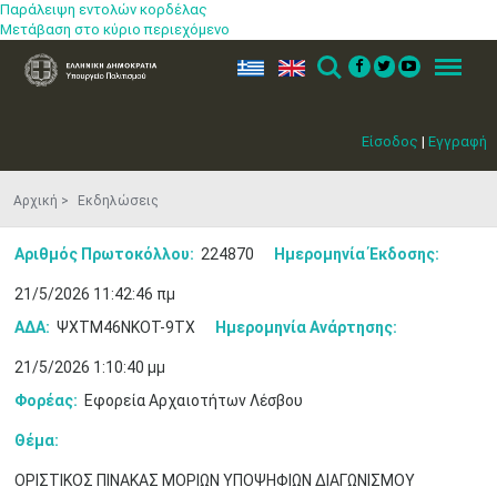
Παράλειψη εντολών κορδέλας
Μετάβαση στο κύριο περιεχόμενο
ελ
en
Search
Menu
Είσοδος
|
Εγγραφή
Αρχική
Εκδηλώσεις
Αριθμός Πρωτοκόλλου:
224870
Ημερομηνία Έκδοσης:
21/5/2026 11:42:46 πμ
ΑΔΑ:
ΨΧΤΜ46ΝΚΟΤ-9ΤΧ
Ημερομηνία Ανάρτησης:
21/5/2026 1:10:40 μμ
Φορέας:
Εφορεία Αρχαιοτήτων Λέσβου
Θέμα:
ΟΡΙΣΤΙΚΟΣ ΠΙΝΑΚΑΣ ΜΟΡΙΩΝ ΥΠΟΨΗΦΙΩΝ ΔΙΑΓΩΝΙΣΜΟΥ