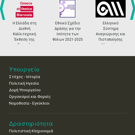
•
•
•
•
•
•
•
4
5
6
7
8
9
10
•
•
•
•
•
•
•
prev
ne
Η Ελλάδα στη
Εθνικό Σχέδιο
Ελληνικό
Διεθνή
Δράσης για την
Σύστημα
11
12
13
14
15
16
17
Καλλιτεχνική
Ισότητα των
Αναγνώρισης και
•
•
•
•
•
•
•
Έκθεση της
Φύλων 2021-2025
Πιστοποίησης
Biennale
Μουσείων
18
19
20
21
22
23
24
Βενετίας
•
•
•
•
•
•
•
25
26
27
28
29
30
31
Υπουργείο
•
•
•
•
•
•
•
Στόχος - Ιστορία
Πολιτική Ηγεσία
Δομή Υπουργείου
Οργανισμοί και Φορείς
Νομοθεσία - Εγκύκλιοι
Δραστηριότητα
Πολιτιστική Κληρονομιά