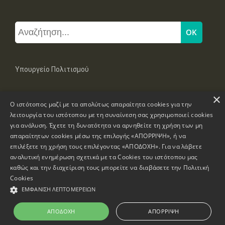
Υπουργείο Πολιτισμού
×
Μπουμπουλίνας 20-22, 106 82 Αθήνα
Ο ιστότοπος μαζί με τα απολύτως απαραίτητα cookies για την
Τηλ: +30 2131322100, 2131322421
mail: grplk@culture.gr
λειτουργία του ιστότοπου με τη συναίνεση σας χρησιμοποιεί cookies
για ανάλυση. Έχετε τη δυνατότητα να αρνηθείτε τη χρήση των μη
απαραίτητων cookies μέσω της επιλογής «ΑΠΟΡΡΙΨΗ», ή να
επιλέξετε τη χρήση τους επιλέγοντας «ΑΠΟΔΟΧΗ». Για να λάβετε
αναλυτική ενημέρωση σχετικά με τα Cookies του ιστότοπου μας
καθώς και την διαχείριση τους μπορείτε να διαβάσετε την
Πολιτική
Πνευματικά Δικαιώματα © 1995-2026 Υπουργείο Πολιτισμού
Cookies
ΕΜΦΆΝΙΣΗ ΛΕΠΤΟΜΕΡΕΙΏΝ
Πληροφορίες Ιστοσελίδας
Δήλωση Προσβασιμότητας
ΑΠΟΔΟΧΉ
ΑΠΌΡΡΙΨΗ