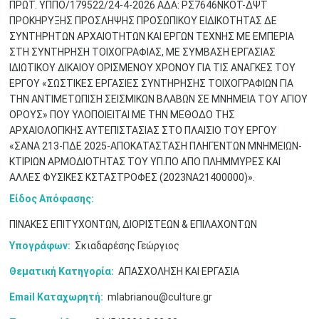
ΠΡΩΤ. ΥΠΠΟ/179522/24-4-2026 AΔA: ΡΣ7646ΝΚΟΤ-ΔΨΤ
ΠΡΟΚΗΡΥΞΗΣ ΠΡΟΣΛΗΨΗΣ ΠΡΟΣΩΠΙΚΟΥ ΕΙΔΙΚΟΤΗΤΑΣ ΔΕ
ΣΥΝΤΗΡΗΤΩΝ ΑΡΧΑΙΟΤΗΤΩΝ ΚΑΙ ΕΡΓΩΝ ΤΕΧΝΗΣ ΜΕ ΕΜΠΕΡΙΑ
ΣΤΗ ΣΥΝΤΗΡΗΣΗ ΤΟΙΧΟΓΡΑΦΙΑΣ, ΜΕ ΣΥΜΒΑΣΗ ΕΡΓΑΣΙΑΣ
ΙΔΙΩΤΙΚΟΥ ΔΙΚΑΙΟΥ ΟΡΙΣΜΕΝΟΥ ΧΡΟΝΟΥ ΓΙΑ ΤΙΣ ΑΝΑΓΚΕΣ ΤΟΥ
ΕΡΓΟΥ «ΣΩΣΤΙΚΕΣ ΕΡΓΑΣΙΕΣ ΣΥΝΤΗΡΗΣΗΣ ΤΟΙΧΟΓΡΑΦΙΩΝ ΓΙΑ
ΤΗΝ ΑΝΤΙΜΕΤΩΠΙΣΗ ΣΕΙΣΜΙΚΩΝ ΒΛΑΒΩΝ ΣΕ ΜΝΗΜΕΙΑ ΤΟΥ ΑΓΙΟΥ
ΟΡΟΥΣ» ΠΟΥ ΥΛΟΠΟΙΕΙΤΑΙ ΜΕ ΤΗΝ ΜΕΘΟΔΟ ΤΗΣ
ΑΡΧΑΙΟΛΟΓΙΚΗΣ ΑΥΤΕΠΙΣΤΑΣΙΑΣ ΣΤΟ ΠΛΑΙΣΙΟ ΤΟΥ ΕΡΓΟΥ
Μαϊ
1
2
«ΣΑΝΑ 213-ΠΔΕ 2025-ΑΠΟΚΑΤΑΣΤΑΣΗ ΠΛΗΓΕΝΤΩΝ ΜΝΗΜΕΙΩΝ-
•
•
ΚΤΙΡΙΩΝ ΑΡΜΟΔΙΟΤΗΤΑΣ ΤΟΥ ΥΠ.ΠΟ ΑΠΟ ΠΛΗΜΜΥΡΕΣ ΚΑΙ
ΑΛΛΕΣ ΦΥΣΙΚΕΣ ΚΣΤΑΣΤΡΟΦΕΣ (2023ΝΑ21400000)».
3
4
5
6
7
8
9
•
•
•
•
•
•
•
Είδος Απόφασης:
10
11
12
13
14
15
16
ΠΙΝΑΚΕΣ ΕΠΙΤΥΧΟΝΤΩΝ, ΔΙΟΡΙΣΤΕΩΝ & ΕΠΙΛΑΧΟΝΤΩΝ
•
•
•
•
•
•
•
Υπογράφων:
Σκιαδαρέσης Γεώργιος
17
18
19
20
21
22
23
•
•
•
•
•
•
•
•
•
•
•
•
•
Θεματική Κατηγορία:
ΑΠΑΣΧΟΛΗΣΗ ΚΑΙ ΕΡΓΑΣΙΑ
Email Καταχωρητή:
mlabrianou@culture.gr
24
25
26
27
28
29
30
•
•
•
•
•
•
•