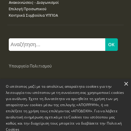
Ανακοινώσεις - Διαγωνισμοί
Επιλογή Προσωπικού
Κεντρικά Συμβούλια ΥΠΠΟΑ
Υπουργείο Πολιτισμού
×
Μπουμπουλίνας 20-22, 106 82 Αθήνα
Ο ιστότοπος μαζί με τα απολύτως απαραίτητα cookies για την
Τηλ: +30 2131322100, 2131322421
mail: grplk@culture.gr
λειτουργία του ιστότοπου με τη συναίνεση σας χρησιμοποιεί cookies
για ανάλυση. Έχετε τη δυνατότητα να αρνηθείτε τη χρήση των μη
απαραίτητων cookies μέσω της επιλογής «ΑΠΟΡΡΙΨΗ», ή να
επιλέξετε τη χρήση τους επιλέγοντας «ΑΠΟΔΟΧΗ». Για να λάβετε
αναλυτική ενημέρωση σχετικά με τα Cookies του ιστότοπου μας
καθώς και την διαχείριση τους μπορείτε να διαβάσετε την
Πολιτική
Πνευματικά Δικαιώματα © 1995-2026 Υπουργείο Πολιτισμού
Cookies