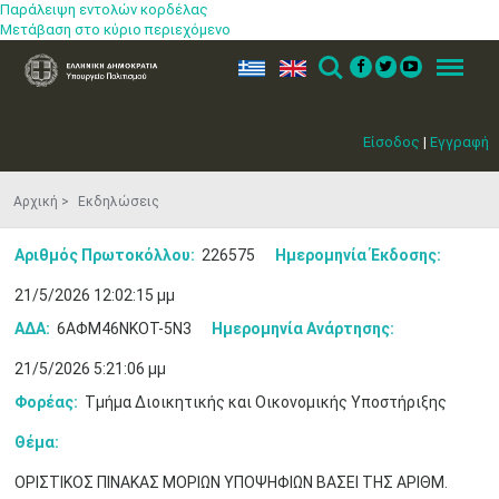
Παράλειψη εντολών κορδέλας
Μετάβαση στο κύριο περιεχόμενο
ελ
en
Search
Menu
Είσοδος
|
Εγγραφή
Αρχική
Εκδηλώσεις
Αριθμός Πρωτοκόλλου:
226575
Ημερομηνία Έκδοσης:
21/5/2026 12:02:15 μμ
ΑΔΑ:
6ΑΦΜ46ΝΚΟΤ-5Ν3
Ημερομηνία Ανάρτησης:
21/5/2026 5:21:06 μμ
Φορέας:
Τμήμα Διοικητικής και Οικονομικής Υποστήριξης
Θέμα:
ΟΡΙΣΤΙΚΟΣ ΠΙΝΑΚΑΣ ΜΟΡΙΩΝ ΥΠΟΨΗΦΙΩΝ ΒΑΣΕΙ ΤΗΣ ΑΡΙΘΜ.