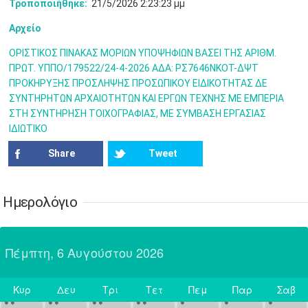
Τροποποιήθηκε:
21/5/2026 2:23:23 μμ
31
Ιουν
1
2
3
4
5
6
Αρχείο
•
•
•
•
•
•
•
ΟΡΙΣΤΙΚΟΣ ΠΙΝΑΚΑΣ ΜΟΡΙΩΝ ΥΠΟΨΗΦΙΩΝ ΒΑΣΕΙ ΤΗΣ ΑΡΙΘΜ.
7
8
9
10
11
12
13
•
•
•
•
•
•
•
ΠΡΩΤ. ΥΠΠΟ/179522/24-4-2026 AΔA: ΡΣ7646ΝΚΟΤ-ΔΨΤ
ΠΡΟΚΗΡΥΞΗΣ ΠΡΟΣΛΗΨΗΣ ΠΡΟΣΩΠΙΚΟΥ ΕΙΔΙΚΟΤΗΤΑΣ ΔΕ
14
15
16
17
18
19
20
ΣΥΝΤΗΡΗΤΩΝ ΑΡΧΑΙΟΤΗΤΩΝ ΚΑΙ ΕΡΓΩΝ ΤΕΧΝΗΣ ΜΕ ΕΜΠΕΡΙΑ
•
•
•
•
•
•
•
ΣΤΗ ΣΥΝΤΗΡΗΣΗ ΤΟΙΧΟΓΡΑΦΙΑΣ, ΜΕ ΣΥΜΒΑΣΗ ΕΡΓΑΣΙΑΣ
ΙΔΙΩΤΙΚΟ
21
22
23
24
25
26
27
•
•
•
•
•
•
•
Share
Tweet
28
29
30
Ιουλ
1
2
3
4
•
•
•
•
•
•
•
•
•
•
Ημερολόγιο
5
6
7
8
9
10
11
•
•
•
•
•
•
•
•
•
•
•
•
•
•
Πέμπτη, 6 Αυγούστου 2026
12
13
14
15
16
17
18
•
•
•
•
•
•
•
•
•
•
•
•
•
•
Κυρ
Δευ
Τρι
Τετ
Πεμ
Παρ
Σαβ
19
20
21
22
23
24
25
Σήμερα
•
•
•
•
•
•
•
•
•
•
•