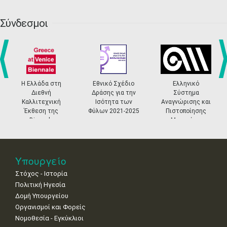
20
21
22
23
24
25
26
•
•
•
•
•
•
•
Σύνδεσμοι
27
28
29
30
Οκτ
1
2
3
•
•
•
•
•
•
•
4
5
6
7
8
9
10
•
•
•
•
•
•
•
prev
ne
Η Ελλάδα στη
Εθνικό Σχέδιο
Ελληνικό
Διεθνή
Δράσης για την
Σύστημα
11
12
13
14
15
16
17
Καλλιτεχνική
Ισότητα των
Αναγνώρισης και
•
•
•
•
•
•
•
Έκθεση της
Φύλων 2021-2025
Πιστοποίησης
Biennale
Μουσείων
18
19
20
21
22
23
24
Βενετίας
•
•
•
•
•
•
•
25
26
27
28
29
30
31
Υπουργείο
•
•
•
•
•
•
•
Στόχος - Ιστορία
Πολιτική Ηγεσία
Δομή Υπουργείου
Οργανισμοί και Φορείς
Νομοθεσία - Εγκύκλιοι